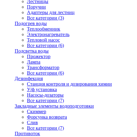
Лестницы
Поручни
Адаптеры для лестниц
Все категории (3)
Подогрев воды
Теплообменник
Электронагреватель
Тепловой насос
Все категории (6)
Подсветка воды
Прожектор
Лампа
Трансформатор
Все категории (6)
Дезинфекция
Станция контроля и дозирования химии
У/ф установка
Насосы-дозаторы
Все категории (7)
Закладные элементы водоподготовки
Скиммер
Форсунка возврата
Слив
Все категории (7)
Противоток