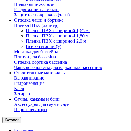
Плавающие жалюзи
Раздвижной павильон
Защитное покрывало (тент)
Отделка чаши и бортика
Пленка ПВХ (лайнер)
Пленка ПВХ с шириной 1,65 м.
Пленка ПВХ с шириной 1,80 м.
Пленка ПВХ с шириной 2,0 м.
Все категории (9)
Мозаика для бассейна
Плитка для бассейна
Отделка бортика бассейна
Чашковые пакеты для каркасных бассейнов
Строительные материалы
Выравнивание
Гидроизоляция
Клей
Затирка
Сауны, хамамы и бани
Аксессуары для саун и саун
Парогенераторы
Каталог
Бассейны