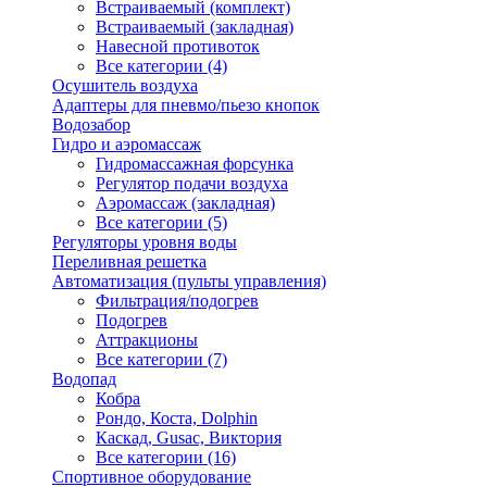
Встраиваемый (комплект)
Встраиваемый (закладная)
Навесной противоток
Все категории (4)
Осушитель воздуха
Адаптеры для пневмо/пьезо кнопок
Водозабор
Гидро и аэромассаж
Гидромассажная форсунка
Регулятор подачи воздуха
Аэромассаж (закладная)
Все категории (5)
Регуляторы уровня воды
Переливная решетка
Автоматизация (пульты управления)
Фильтрация/подогрев
Подогрев
Аттракционы
Все категории (7)
Водопад
Кобра
Рондо, Коста, Dolphin
Каскад, Gusac, Виктория
Все категории (16)
Спортивное оборудование