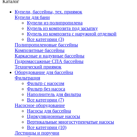
Каталог
Купели, бассейны, тех. приямок
Купели для бани
Купели из полипропилена
Купель из композита под засыпку
Купель из композита с наружной отделкой
Все категории (3)
Полипропиленовые бассейны
Композитные бассейны
Каркасные и надувные бассейны
Гидромассажные СПА бассейны
Технический приямок
Оборудование для бассейна
Фильтрация
Фильтр с насосом
Фильтр без насоса
Наполнитель для фильтра
Все категории (7)
Насосное оборудование
Насосы для бассейна
Циркуляционные насосы
Вертикальные многоступенчатые насосы
Все категории (10)
Лестницы и поручни