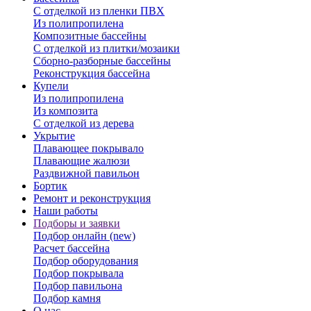
С отделкой из пленки ПВХ
Из полипропилена
Композитные бассейны
С отделкой из плитки/мозаики
Сборно-разборные бассейны
Реконструкция бассейна
Купели
Из полипропилена
Из композита
С отделкой из дерева
Укрытие
Плавающее покрывало
Плавающие жалюзи
Раздвижной павильон
Бортик
Ремонт и реконструкция
Наши работы
Подборы и заявки
Подбор онлайн (new)
Расчет бассейна
Подбор оборудования
Подбор покрывала
Подбор павильона
Подбор камня
О нас