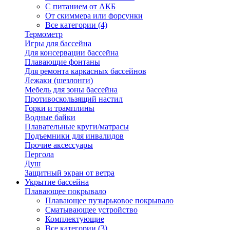
С питанием от АКБ
От скиммера или форсунки
Все категории (4)
Термометр
Игры для бассейна
Для консервации бассейна
Плавающие фонтаны
Для ремонта каркасных бассейнов
Лежаки (шезлонги)
Мебель для зоны бассейна
Противоскользящий настил
Горки и трамплины
Водные байки
Плавательные круги/матрасы
Подъемники для инвалидов
Прочие аксессуары
Пергола
Душ
Защитный экран от ветра
Укрытие бассейна
Плавающее покрывало
Плавающее пузырьковое покрывало
Сматывающее устройство
Комплектующие
Все категории (3)