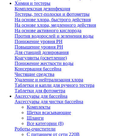
Химия и тестеры
Комплексная дезинфекция
Тестеры, тест-полоски и фотометры
На основе хлора, быстрого действия
На основе хлора, медленного действия
На основе активного кислорода
Против водорослей и зеленения воды
Понижение уровня РН
Повышение уровня РН
Для станций дозирования
Коагулянты (осветление)
Понижение жесткости воды
Консервация бассейна
Чистящие средства
Удаление и нейтрализация хлора
Таблетки и капли для ручного тестера
Таблетки для фотометра
Аксессуары для бассейна
Аксессуары для чистки бассейна
Комплекты
Щетки всасывающие
Шланги
Все категории (8)
Роботы-очистители
С питанием от сети 220В