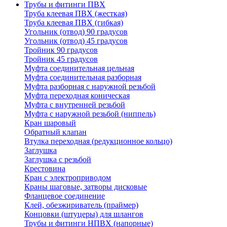
Трубы и фитинги ПВХ
Труба клеевая ПВХ (жесткая)
Труба клеевая ПВХ (гибкая)
Угольник (отвод) 90 градусов
Угольник (отвод) 45 градусов
Тройник 90 градусов
Тройник 45 градусов
Муфта соединительная цельная
Муфта соединительная разборная
Муфта разборная с наружной резьбой
Муфта переходная коническая
Муфта с внутренней резьбой
Муфта с наружной резьбой (ниппель)
Кран шаровый
Обратный клапан
Втулка переходная (редукционное кольцо)
Заглушка
Заглушка с резьбой
Крестовина
Кран с электроприводом
Краны шаговые, затворы дисковые
Фланцевое соединение
Клей, обезжириватель (праймер)
Концовки (штуцеры) для шлангов
Трубы и фитинги НПВХ (напорные)