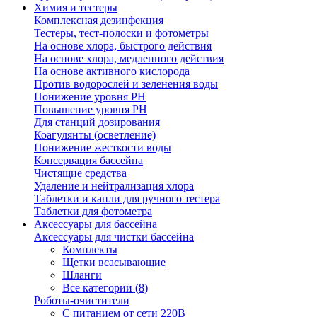
Химия и тестеры
Комплексная дезинфекция
Тестеры, тест-полоски и фотометры
На основе хлора, быстрого действия
На основе хлора, медленного действия
На основе активного кислорода
Против водорослей и зеленения воды
Понижение уровня РН
Повышение уровня РН
Для станций дозирования
Коагулянты (осветление)
Понижение жесткости воды
Консервация бассейна
Чистящие средства
Удаление и нейтрализация хлора
Таблетки и капли для ручного тестера
Таблетки для фотометра
Аксессуары для бассейна
Аксессуары для чистки бассейна
Комплекты
Щетки всасывающие
Шланги
Все категории (8)
Роботы-очистители
С питанием от сети 220В