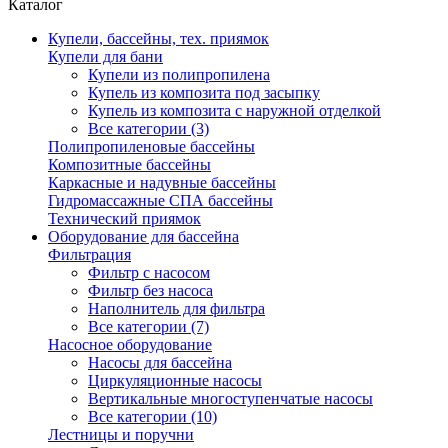
Каталог
Купели, бассейны, тех. приямок
Купели для бани
Купели из полипропилена
Купель из композита под засыпку
Купель из композита с наружной отделкой
Все категории (3)
Полипропиленовые бассейны
Композитные бассейны
Каркасные и надувные бассейны
Гидромассажные СПА бассейны
Технический приямок
Оборудование для бассейна
Фильтрация
Фильтр с насосом
Фильтр без насоса
Наполнитель для фильтра
Все категории (7)
Насосное оборудование
Насосы для бассейна
Циркуляционные насосы
Вертикальные многоступенчатые насосы
Все категории (10)
Лестницы и поручни