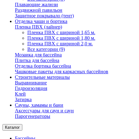
Плавающие жалюзи
Раздвижной павильон
Защитное покрывало (тент)
Отделка чаши и бортика
Пленка ПВХ (лайнер)
Пленка ПВХ с шириной 1,65 м.
Пленка ПВХ с шириной 1,80 м.
Пленка ПВХ с шириной 2,0 м.
Все категории (9)
Мозаика для бассейна
Плитка для бассейна
Отделка бортика бассейна
Чашковые пакеты для каркасных бассейнов
Строительные материалы
Выравнивание
Гидроизоляция
Клей
Затирка
Сауны, хамамы и бани
Аксессуары для саун и саун
Парогенераторы
Каталог
Бассейны