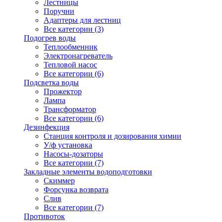
Лестницы
Поручни
Адаптеры для лестниц
Все категории (3)
Подогрев воды
Теплообменник
Электронагреватель
Тепловой насос
Все категории (6)
Подсветка воды
Прожектор
Лампа
Трансформатор
Все категории (6)
Дезинфекция
Станция контроля и дозирования химии
У/ф установка
Насосы-дозаторы
Все категории (7)
Закладные элементы водоподготовки
Скиммер
Форсунка возврата
Слив
Все категории (7)
Противоток