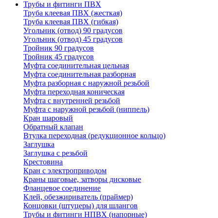
Трубы и фитинги ПВХ
Труба клеевая ПВХ (жесткая)
Труба клеевая ПВХ (гибкая)
Угольник (отвод) 90 градусов
Угольник (отвод) 45 градусов
Тройник 90 градусов
Тройник 45 градусов
Муфта соединительная цельная
Муфта соединительная разборная
Муфта разборная с наружной резьбой
Муфта переходная коническая
Муфта с внутренней резьбой
Муфта с наружной резьбой (ниппель)
Кран шаровый
Обратный клапан
Втулка переходная (редукционное кольцо)
Заглушка
Заглушка с резьбой
Крестовина
Кран с электроприводом
Краны шаговые, затворы дисковые
Фланцевое соединение
Клей, обезжириватель (праймер)
Концовки (штуцеры) для шлангов
Трубы и фитинги НПВХ (напорные)