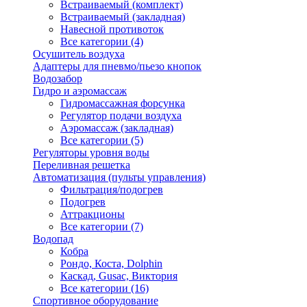
Встраиваемый (комплект)
Встраиваемый (закладная)
Навесной противоток
Все категории (4)
Осушитель воздуха
Адаптеры для пневмо/пьезо кнопок
Водозабор
Гидро и аэромассаж
Гидромассажная форсунка
Регулятор подачи воздуха
Аэромассаж (закладная)
Все категории (5)
Регуляторы уровня воды
Переливная решетка
Автоматизация (пульты управления)
Фильтрация/подогрев
Подогрев
Аттракционы
Все категории (7)
Водопад
Кобра
Рондо, Коста, Dolphin
Каскад, Gusac, Виктория
Все категории (16)
Спортивное оборудование