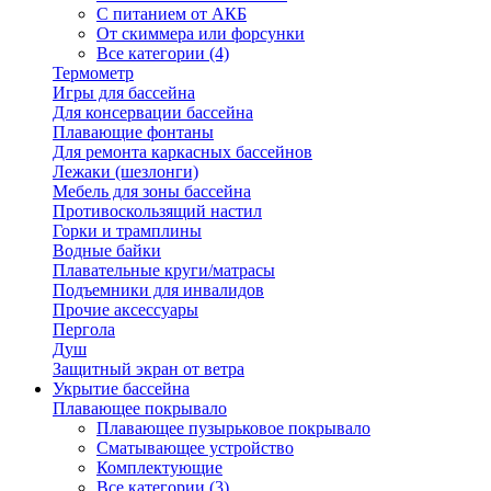
С питанием от АКБ
От скиммера или форсунки
Все категории (4)
Термометр
Игры для бассейна
Для консервации бассейна
Плавающие фонтаны
Для ремонта каркасных бассейнов
Лежаки (шезлонги)
Мебель для зоны бассейна
Противоскользящий настил
Горки и трамплины
Водные байки
Плавательные круги/матрасы
Подъемники для инвалидов
Прочие аксессуары
Пергола
Душ
Защитный экран от ветра
Укрытие бассейна
Плавающее покрывало
Плавающее пузырьковое покрывало
Сматывающее устройство
Комплектующие
Все категории (3)