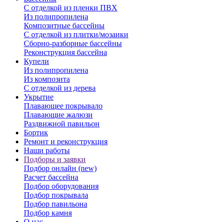
С отделкой из пленки ПВХ
Из полипропилена
Композитные бассейны
С отделкой из плитки/мозаики
Сборно-разборные бассейны
Реконструкция бассейна
Купели
Из полипропилена
Из композита
С отделкой из дерева
Укрытие
Плавающее покрывало
Плавающие жалюзи
Раздвижной павильон
Бортик
Ремонт и реконструкция
Наши работы
Подборы и заявки
Подбор онлайн (new)
Расчет бассейна
Подбор оборудования
Подбор покрывала
Подбор павильона
Подбор камня
О нас