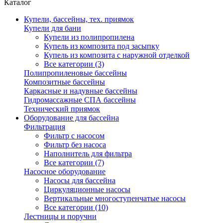
Каталог
Купели, бассейны, тех. приямок
Купели для бани
Купели из полипропилена
Купель из композита под засыпку
Купель из композита с наружной отделкой
Все категории (3)
Полипропиленовые бассейны
Композитные бассейны
Каркасные и надувные бассейны
Гидромассажные СПА бассейны
Технический приямок
Оборудование для бассейна
Фильтрация
Фильтр с насосом
Фильтр без насоса
Наполнитель для фильтра
Все категории (7)
Насосное оборудование
Насосы для бассейна
Циркуляционные насосы
Вертикальные многоступенчатые насосы
Все категории (10)
Лестницы и поручни