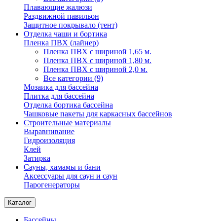
Плавающие жалюзи
Раздвижной павильон
Защитное покрывало (тент)
Отделка чаши и бортика
Пленка ПВХ (лайнер)
Пленка ПВХ с шириной 1,65 м.
Пленка ПВХ с шириной 1,80 м.
Пленка ПВХ с шириной 2,0 м.
Все категории (9)
Мозаика для бассейна
Плитка для бассейна
Отделка бортика бассейна
Чашковые пакеты для каркасных бассейнов
Строительные материалы
Выравнивание
Гидроизоляция
Клей
Затирка
Сауны, хамамы и бани
Аксессуары для саун и саун
Парогенераторы
Каталог
Бассейны