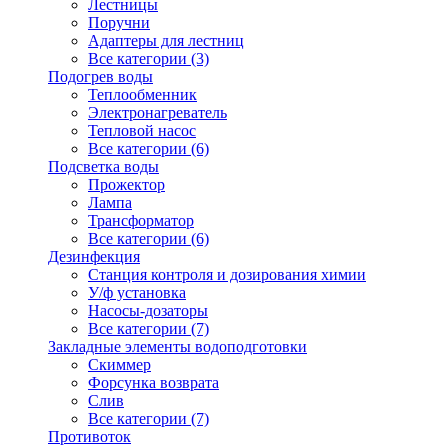
Лестницы
Поручни
Адаптеры для лестниц
Все категории (3)
Подогрев воды
Теплообменник
Электронагреватель
Тепловой насос
Все категории (6)
Подсветка воды
Прожектор
Лампа
Трансформатор
Все категории (6)
Дезинфекция
Станция контроля и дозирования химии
У/ф установка
Насосы-дозаторы
Все категории (7)
Закладные элементы водоподготовки
Скиммер
Форсунка возврата
Слив
Все категории (7)
Противоток