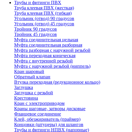
Трубы и фитинги ПВХ
Труба клеевая ПВХ (жесткая)
Труба клеевая ПВХ (гибкая)
Угольник (отвод) 90 градусов
Угольник (отвод) 45 градусов
Тройник 90 градусов
Тройник 45 градусов
Муфта соединительная цельная
Муфта соединительная разборная
Муфта разборная с наружной резьбой
Муфта переходная коническая
Муфта с внутренней резьбой
Муфта с наружной резьбой (ниппель)
Кран шаровый
Обратный клапан
Втулка переходная (редукционное кольцо)
Заглушка
Заглушка с резьбой
Крестовина
Кран с электроприводом
Краны шаговые, затворы дисковые
Фланцевое соединение
Клей, обезжириватель (праймер)
Концовки (штуцеры) для шлангов
Трубы и фитинги НПВХ (напорные)