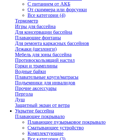
С питанием от АКБ
От скиммера или форсунки
Все категории (4)
Термометр
Игры для бассейна
Для консервации бассейна
Плавающие фонтаны
Для ремонта каркасных бассейнов
Лежаки (шезлонги)
Мебель для зоны бассейна
Противоскользящий настил
Горки и трамплины
Водные байки
Плавательные круги/матрасы
Подъемники для инвалидов
Прочие аксессуары
Пергола
Душ
Защитный экран от ветра
Укрытие бассейна
Плавающее покрывало
Плавающее пузырьковое покрывало
Сматывающее устройство
Комплектующие
Все категории (3)