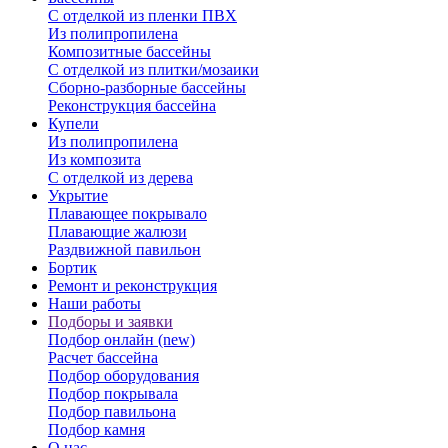
С отделкой из пленки ПВХ
Из полипропилена
Композитные бассейны
С отделкой из плитки/мозаики
Сборно-разборные бассейны
Реконструкция бассейна
Купели
Из полипропилена
Из композита
С отделкой из дерева
Укрытие
Плавающее покрывало
Плавающие жалюзи
Раздвижной павильон
Бортик
Ремонт и реконструкция
Наши работы
Подборы и заявки
Подбор онлайн (new)
Расчет бассейна
Подбор оборудования
Подбор покрывала
Подбор павильона
Подбор камня
О нас