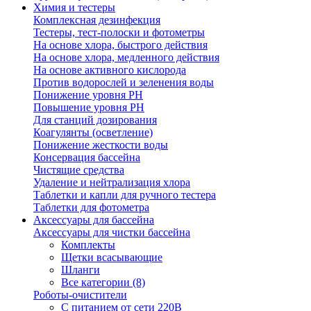
Химия и тестеры
Комплексная дезинфекция
Тестеры, тест-полоски и фотометры
На основе хлора, быстрого действия
На основе хлора, медленного действия
На основе активного кислорода
Против водорослей и зеленения воды
Понижение уровня РН
Повышение уровня РН
Для станций дозирования
Коагулянты (осветление)
Понижение жесткости воды
Консервация бассейна
Чистящие средства
Удаление и нейтрализация хлора
Таблетки и капли для ручного тестера
Таблетки для фотометра
Аксессуары для бассейна
Аксессуары для чистки бассейна
Комплекты
Щетки всасывающие
Шланги
Все категории (8)
Роботы-очистители
С питанием от сети 220В