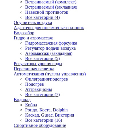
Встраиваемый (комплект)
Встраиваемый (закладная)
Навесной противоток
Все категории (4)
Осушитель воздуха
Адаптеры для пневмо/пьезо кнопок
Водозабор
Гидро и аэромассаж
Гидромассажная форсунка
Регулятор подачи воздуха
Аэромассаж (закладная)
Все категории (5)
Регуляторы уровня воды
Переливная решетка
Автоматизация (пульты управления)
Фильтрация/подогрев
Подогрев
Аттракционы
Все категории (7)
Водопад
Кобра
Рондо, Коста, Dolphin
Каскад, Gusac, Виктория
Все категории (16)
Спортивное оборудование