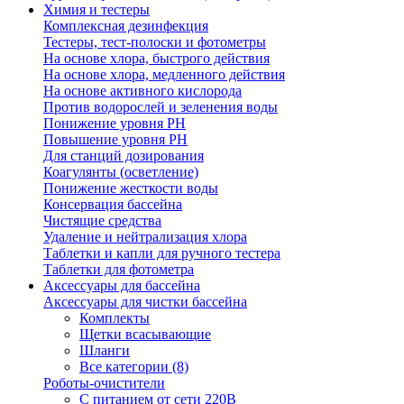
Химия и тестеры
Комплексная дезинфекция
Тестеры, тест-полоски и фотометры
На основе хлора, быстрого действия
На основе хлора, медленного действия
На основе активного кислорода
Против водорослей и зеленения воды
Понижение уровня РН
Повышение уровня РН
Для станций дозирования
Коагулянты (осветление)
Понижение жесткости воды
Консервация бассейна
Чистящие средства
Удаление и нейтрализация хлора
Таблетки и капли для ручного тестера
Таблетки для фотометра
Аксессуары для бассейна
Аксессуары для чистки бассейна
Комплекты
Щетки всасывающие
Шланги
Все категории (8)
Роботы-очистители
С питанием от сети 220В