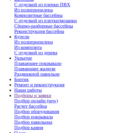
С отделкой из пленки ПВХ
Из полипропилена
Композитные бассейны
С отделкой из плитки/мозаики
Сборно-разборные бассейны
Реконструкция бассейна
Купели
Из полипропилена
Из композита
С отделкой из дерева
Укрытие
Плавающее покрывало
Плавающие жалюзи
Раздвижной павильон
Бортик
Ремонт и реконструкция
Наши работы
Подборы и заявки
Подбор онлайн (new)
Расчет бассейна
Подбор оборудования
Подбор покрывала
Подбор павильона
Подбор камня
О нас