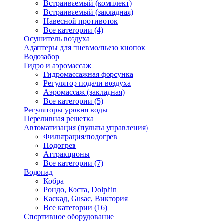
Встраиваемый (комплект)
Встраиваемый (закладная)
Навесной противоток
Все категории (4)
Осушитель воздуха
Адаптеры для пневмо/пьезо кнопок
Водозабор
Гидро и аэромассаж
Гидромассажная форсунка
Регулятор подачи воздуха
Аэромассаж (закладная)
Все категории (5)
Регуляторы уровня воды
Переливная решетка
Автоматизация (пульты управления)
Фильтрация/подогрев
Подогрев
Аттракционы
Все категории (7)
Водопад
Кобра
Рондо, Коста, Dolphin
Каскад, Gusac, Виктория
Все категории (16)
Спортивное оборудование