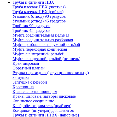
Трубы и фитинги ПВХ
Труба клеевая ПВХ (жесткая)
Труба клеевая ПВХ (гибкая)
Угольник (отвод) 90 градусов
Угольник (отвод) 45 градусов
Тройник 90 градусов
Тройник 45 градусов
Муфта соединительная цельная
Муфта соединительная разборная
Муфта разборная с наружной резьбой
Муфта переходная коническая
Муфта с внутренней резьбой
Муфта с наружной резьбой (ниппель)
Кран шаровый
Обратный клапан
Втулка переходная (редукционное кольцо)
Заглушка
Заглушка с резьбой
Крестовина
Кран с электроприводом
Краны шаговые, затворы дисковые
Фланцевое соединение
Клей, обезжириватель (праймер)
Концовки (штуцеры) для шлангов
Трубы и фитинги НПВХ (напорные)