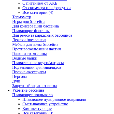
С питанием от АКБ
От скиммера или форсунки
Все категории (4)
Термометр
Игры для бассейна
Для консервации бассейна
Плавающие фонтаны
Для ремонта каркасных бассейнов
Лежаки (шезлонги)
Мебель для зоны бассейна
Противоскользящий настил
Горки и трамплины
Водные байки
Плавательные круги/матрасы
Подъемники для инвалидов
Прочие аксессуары
Пергола
Душ
Защитный экран от ветра
Укрытие бассейна
Плавающее покрывало
Плавающее пузырьковое покрывало
Сматывающее устройство
Комплектующие
Все категории (3)