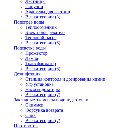
Лестницы
Поручни
Адаптеры для лестниц
Все категории (3)
Подогрев воды
Теплообменник
Электронагреватель
Тепловой насос
Все категории (6)
Подсветка воды
Прожектор
Лампа
Трансформатор
Все категории (6)
Дезинфекция
Станция контроля и дозирования химии
У/ф установка
Насосы-дозаторы
Все категории (7)
Закладные элементы водоподготовки
Скиммер
Форсунка возврата
Слив
Все категории (7)
Противоток