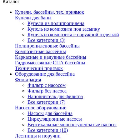
Каталог
Купели, бассейны, тех. приямок
Купели для бани
Купели из полипропилена
Купель из композита под засыпку
Купель из композита с наружной отделкой
Все категории (3)
Полипропиленовые бассейны
Композитные бассейны
Каркасные и надувные бассейны
Гидромассажные СПА бассейны
Технический приямок
Оборудование для бассейна
Фильтрация
Фильтр с насосом
Фильтр без насоса
Наполнитель для фильтра
Все категории (7)
Насосное оборудование
Насосы для бассейна
Циркуляционные насосы
Вертикальные многоступенчатые насосы
Все категории (10)
Лестницы и поручни