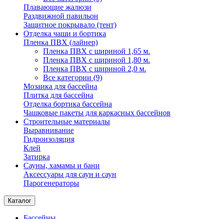
Плавающие жалюзи
Раздвижной павильон
Защитное покрывало (тент)
Отделка чаши и бортика
Пленка ПВХ (лайнер)
Пленка ПВХ с шириной 1,65 м.
Пленка ПВХ с шириной 1,80 м.
Пленка ПВХ с шириной 2,0 м.
Все категории (9)
Мозаика для бассейна
Плитка для бассейна
Отделка бортика бассейна
Чашковые пакеты для каркасных бассейнов
Строительные материалы
Выравнивание
Гидроизоляция
Клей
Затирка
Сауны, хамамы и бани
Аксессуары для саун и саун
Парогенераторы
Каталог
Бассейны