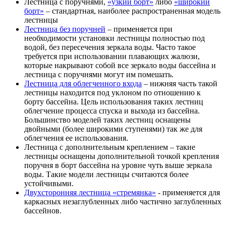
Лестница с поручнями,
«узкий борт»
либо
«широкий
борт»
– стандартная, наиболее распространенная модель
лестницы
Лестница без поручней
– применяется при
необходимости установки лестницы полностью под
водой, без пересечения зеркала воды. Часто такое
требуется при использовании плавающих жалюзи,
которые накрывают собой все зеркало воды бассейна и
лестница с поручнями могут им помешать.
Лестница для облегченного входа
– нижняя часть такой
лестницы находится под уклоном по отношению к
борту бассейна. Цель использования таких лестниц
облегчение процесса спуска и выхода из бассейна.
Большинство моделей таких лестниц оснащены
двойными (более широкими ступенями) так же для
облегчения ее использования.
Лестница с дополнительным креплением – такие
лестницы оснащены дополнительной точкой крепления
поручня в борт бассейна на уровне чуть выше зеркала
воды. Такие модели лестницы считаются более
устойчивыми.
Двухсторонняя лестница «стремянка»
- применяется для
каркасных незаглубленных либо частично заглубленных
бассейнов.