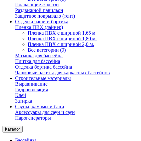
Плавающие жалюзи
Раздвижной павильон
Защитное покрывало (тент)
Отделка чаши и бортика
Пленка ПВХ (лайнер)
Пленка ПВХ с шириной 1,65 м.
Пленка ПВХ с шириной 1,80 м.
Пленка ПВХ с шириной 2,0 м.
Все категории (9)
Мозаика для бассейна
Плитка для бассейна
Отделка бортика бассейна
Чашковые пакеты для каркасных бассейнов
Строительные материалы
Выравнивание
Гидроизоляция
Клей
Затирка
Сауны, хамамы и бани
Аксессуары для саун и саун
Парогенераторы
Каталог
Бассейны