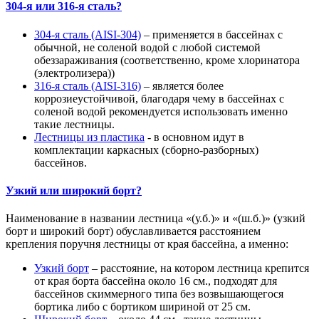
304-я или 316-я сталь?
304-я сталь (AISI-304)
– применяется в бассейнах с
обычной, не соленой водой с любой системой
обеззараживания (соответственно, кроме хлоринатора
(электролизера))
316-я сталь (AISI-316)
– является более
коррозиеустойчивой, благодаря чему в бассейнах с
соленой водой рекомендуется использовать именно
такие лестницы.
Лестницы из пластика
- в основном идут в
комплектации каркасных (сборно-разборных)
бассейнов.
Узкий или широкий борт?
Наименование в названии лестница «(у.б.)» и «(ш.б.)» (узкий
борт и широкий борт) обуславливается расстоянием
крепления поручня лестницы от края бассейна, а именно:
Узкий борт
– расстояние, на котором лестница крепится
от края борта бассейна около 16 см., подходят для
бассейнов скиммерного типа без возвышающегося
бортика либо с бортиком шириной от 25 см.