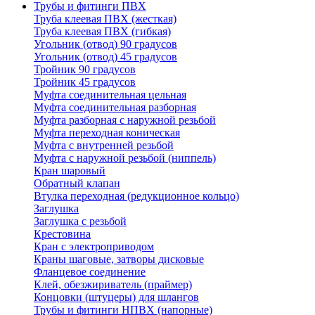
Трубы и фитинги ПВХ
Труба клеевая ПВХ (жесткая)
Труба клеевая ПВХ (гибкая)
Угольник (отвод) 90 градусов
Угольник (отвод) 45 градусов
Тройник 90 градусов
Тройник 45 градусов
Муфта соединительная цельная
Муфта соединительная разборная
Муфта разборная с наружной резьбой
Муфта переходная коническая
Муфта с внутренней резьбой
Муфта с наружной резьбой (ниппель)
Кран шаровый
Обратный клапан
Втулка переходная (редукционное кольцо)
Заглушка
Заглушка с резьбой
Крестовина
Кран с электроприводом
Краны шаговые, затворы дисковые
Фланцевое соединение
Клей, обезжириватель (праймер)
Концовки (штуцеры) для шлангов
Трубы и фитинги НПВХ (напорные)