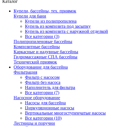
Каталог
Купели, бассейны, тех. приямок
Купели для бани
Купели из полипропилена
Купель из композита под засыпку
Купель из композита с наружной отделкой
Все категории (3)
Полипропиленовые бассейны
Композитные бассейны
Каркасные и надувные бассейны
Гидромассажные СПА бассейны
Технический приямок
Оборудование для бассейна
Фильтрация
Фильтр с насосом
Фильтр без насоса
Наполнитель для фильтра
Все категории (7)
Насосное оборудование
Насосы для бассейна
Циркуляционные насосы
Вертикальные многоступенчатые насосы
Все категории (10)
Лестницы и поручни