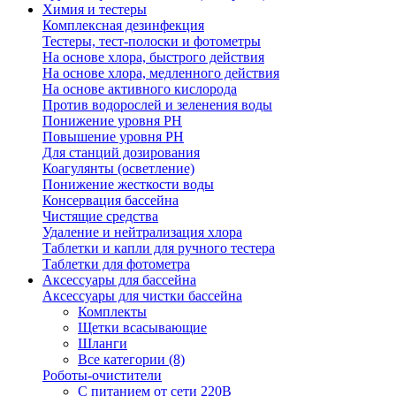
Химия и тестеры
Комплексная дезинфекция
Тестеры, тест-полоски и фотометры
На основе хлора, быстрого действия
На основе хлора, медленного действия
На основе активного кислорода
Против водорослей и зеленения воды
Понижение уровня РН
Повышение уровня РН
Для станций дозирования
Коагулянты (осветление)
Понижение жесткости воды
Консервация бассейна
Чистящие средства
Удаление и нейтрализация хлора
Таблетки и капли для ручного тестера
Таблетки для фотометра
Аксессуары для бассейна
Аксессуары для чистки бассейна
Комплекты
Щетки всасывающие
Шланги
Все категории (8)
Роботы-очистители
С питанием от сети 220В