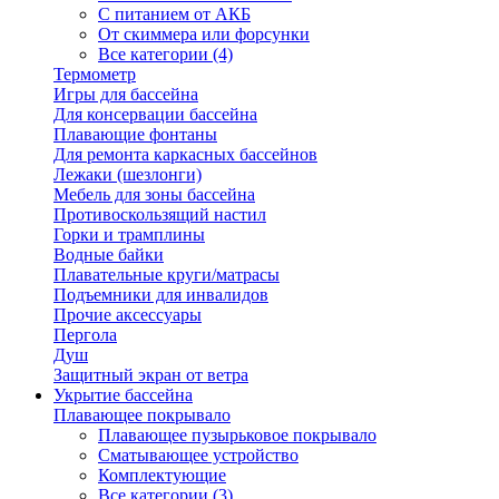
С питанием от АКБ
От скиммера или форсунки
Все категории (4)
Термометр
Игры для бассейна
Для консервации бассейна
Плавающие фонтаны
Для ремонта каркасных бассейнов
Лежаки (шезлонги)
Мебель для зоны бассейна
Противоскользящий настил
Горки и трамплины
Водные байки
Плавательные круги/матрасы
Подъемники для инвалидов
Прочие аксессуары
Пергола
Душ
Защитный экран от ветра
Укрытие бассейна
Плавающее покрывало
Плавающее пузырьковое покрывало
Сматывающее устройство
Комплектующие
Все категории (3)