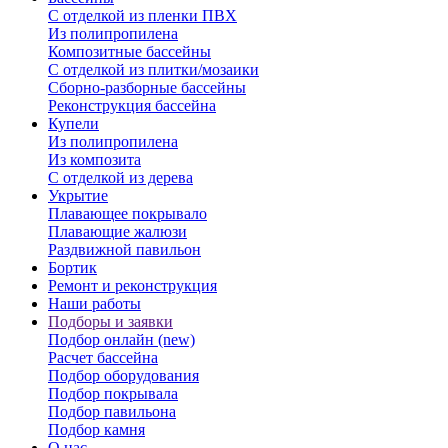
С отделкой из пленки ПВХ
Из полипропилена
Композитные бассейны
С отделкой из плитки/мозаики
Сборно-разборные бассейны
Реконструкция бассейна
Купели
Из полипропилена
Из композита
С отделкой из дерева
Укрытие
Плавающее покрывало
Плавающие жалюзи
Раздвижной павильон
Бортик
Ремонт и реконструкция
Наши работы
Подборы и заявки
Подбор онлайн (new)
Расчет бассейна
Подбор оборудования
Подбор покрывала
Подбор павильона
Подбор камня
О нас