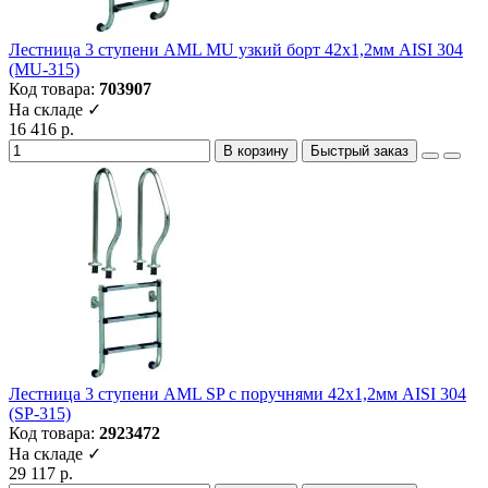
Лестница 3 ступени AML MU узкий борт 42х1,2мм AISI 304
(MU-315)
Код товара:
703907
На складе ✓
16 416 р.
В корзину
Быстрый заказ
Лестница 3 ступени AML SP с поручнями 42х1,2мм AISI 304
(SP-315)
Код товара:
2923472
На складе ✓
29 117 р.