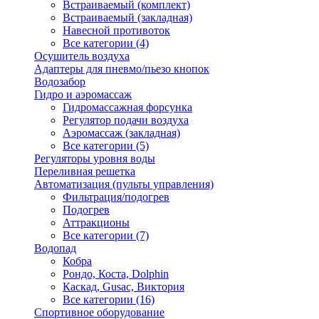
Встраиваемый (комплект)
Встраиваемый (закладная)
Навесной противоток
Все категории (4)
Осушитель воздуха
Адаптеры для пневмо/пьезо кнопок
Водозабор
Гидро и аэромассаж
Гидромассажная форсунка
Регулятор подачи воздуха
Аэромассаж (закладная)
Все категории (5)
Регуляторы уровня воды
Переливная решетка
Автоматизация (пульты управления)
Фильтрация/подогрев
Подогрев
Аттракционы
Все категории (7)
Водопад
Кобра
Рондо, Коста, Dolphin
Каскад, Gusac, Виктория
Все категории (16)
Спортивное оборудование