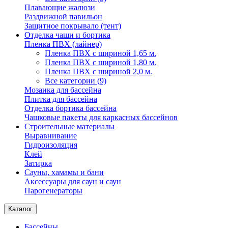
Плавающие жалюзи
Раздвижной павильон
Защитное покрывало (тент)
Отделка чаши и бортика
Пленка ПВХ (лайнер)
Пленка ПВХ с шириной 1,65 м.
Пленка ПВХ с шириной 1,80 м.
Пленка ПВХ с шириной 2,0 м.
Все категории (9)
Мозаика для бассейна
Плитка для бассейна
Отделка бортика бассейна
Чашковые пакеты для каркасных бассейнов
Строительные материалы
Выравнивание
Гидроизоляция
Клей
Затирка
Сауны, хамамы и бани
Аксессуары для саун и саун
Парогенераторы
Каталог
Бассейны