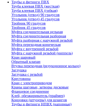
Трубы и фитинги ПВХ
Труба клеевая ПВХ (жесткая)
Труба клеевая ПВХ (гибкая)
Угольник (отвод) 90 градусов
Угольник (отвод) 45 градусов
Тройник 90 градусов
Тройник 45 градусов
Муфта соединительная цельная
Муфта соединительная разборная
Муфта разборная с наружной резьбой
Муфта переходная коническая
Муфта с внутренней резьбой
Муфта с наружной резьбой (ниппель)
Кран шаровый
Обратный клапан
Втулка переходная (редукционное кольцо)
Заглушка
Заглушка с резьбой
Крестовина
Кран с электроприводом
Краны шаговые, затворы дисковые
Фланцевое соединение
Клей, обезжириватель (праймер)
Концовки (штуцеры) для шлангов
Трубы и фитинги НПВХ (напорные)