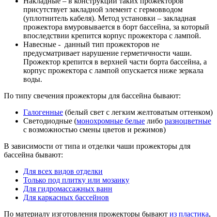
Накладные – в конструкции таких прожекторов
присутствует закладной элемент с гермовводом
(уплотнитель кабеля). Метод установки – закладная
прожектора вмуровывается в борт бассейна, за который
впоследствии крепится корпус прожектора с лампой.
Навесные - данный тип прожекторов не
предусматривает нарушение герметичности чаши.
Прожектор крепится в верхней части борта бассейна, а
корпус прожектора с лампой опускается ниже зеркала
воды.
По типу свечения прожекторы для бассейна бывают:
Галогенные
(белый свет с легким желтоватым оттенком)
Светодиодные (
монохромные белые
либо
разноцветные
с возможностью смены цветов и режимов)
В зависимости от типа и отделки чаши прожекторы для
бассейна бывают:
Для всех видов отделки
Только под плитку или мозаику
Для гидромассажных ванн
Для каркасных бассейнов
По материалу изготовления прожекторы бывают
из пластика
,