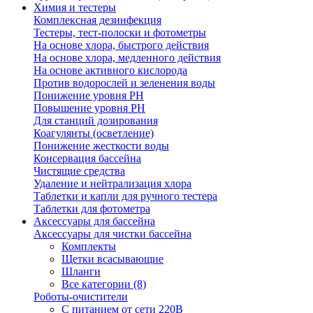
Химия и тестеры
Комплексная дезинфекция
Тестеры, тест-полоски и фотометры
На основе хлора, быстрого действия
На основе хлора, медленного действия
На основе активного кислорода
Против водорослей и зеленения воды
Понижение уровня РН
Повышение уровня РН
Для станций дозирования
Коагулянты (осветление)
Понижение жесткости воды
Консервация бассейна
Чистящие средства
Удаление и нейтрализация хлора
Таблетки и капли для ручного тестера
Таблетки для фотометра
Аксессуары для бассейна
Аксессуары для чистки бассейна
Комплекты
Щетки всасывающие
Шланги
Все категории (8)
Роботы-очистители
С питанием от сети 220В