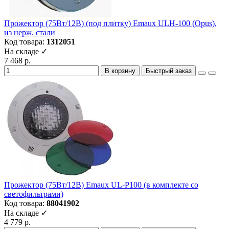
Прожектор (75Вт/12В) (под плитку) Emaux ULH-100 (Opus),
из нерж. стали
Код товара:
1312051
На складе ✓
7 468 р.
В корзину
Быстрый заказ
Прожектор (75Вт/12В) Emaux UL-P100 (в комплекте со
светофильтрами)
Код товара:
88041902
На складе ✓
4 779 р.