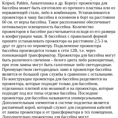
Kripsol, Pahlen, Акватехника и др. Корпус прожектора для
бассейна может быть изготовлен из прочного пластика или из
нержавеющей стали, либо в комбинации. Устанавливаются
прожектора в чашу бассейна в основном в борт на расстоянии
60 см. от верха бассейна. Такое расположение обеспечивает
оптимальную освещенность бассейна. Количество
прожекторов в бассейне рассчитывается исходя из его размера
и конфигурации чаши. В бассейнах с правильной формой
принято устанавливать прожектора на расстоянии 2,5-3 м.
друг от друга по периметру. Подключение прожектора
бассейна производится только к сети 12В, т.е. через
понижающий трансформатор. Прожектора для бассейна могут
быть различного свечения – белого цвета либо разноцветные,
при этом лампы могут быть галогенные либо светодиодные.
Преимуществом светодиодных ламп в прожекторе бассейна
является ее большой срок службы в сравнении с остальными.
По конструкции прожектора для бассейна разделяются на
прожектора, которые подходят только для бассейнов,
отделанных плиткой или мозаикой и на прожектора, которые
подходят под все типы отделки бассейна. Последние
прожектора для бассейна называются универсальными.
Дополнительным элементом в системе подсветки является
распаячный короб, который служит для соединения кабелей
от лампы прожектора и от трансформатора в тех помещении.
Дополнительно прожектора для бассейна могут