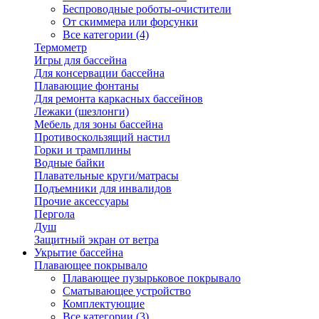
Беспроводные роботы-очистители
От скиммера или форсунки
Все категории (4)
Термометр
Игры для бассейна
Для консервации бассейна
Плавающие фонтаны
Для ремонта каркасных бассейнов
Лежаки (шезлонги)
Мебель для зоны бассейна
Противоскользящий настил
Горки и трамплины
Водные байки
Плавательные круги/матрасы
Подъемники для инвалидов
Прочие аксессуары
Пергола
Душ
Защитный экран от ветра
Укрытие бассейна
Плавающее покрывало
Плавающее пузырьковое покрывало
Сматывающее устройство
Комплектующие
Все категории (3)