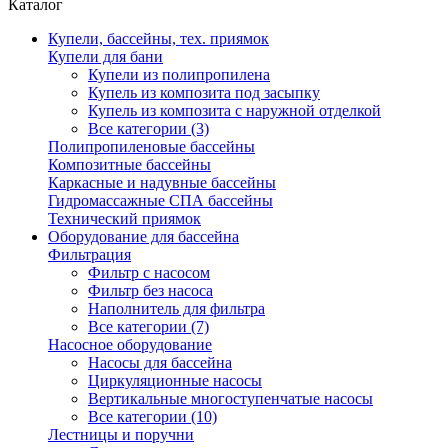
Каталог
Купели, бассейны, тех. приямок
Купели для бани
Купели из полипропилена
Купель из композита под засыпку
Купель из композита с наружной отделкой
Все категории (3)
Полипропиленовые бассейны
Композитные бассейны
Каркасные и надувные бассейны
Гидромассажные СПА бассейны
Технический приямок
Оборудование для бассейна
Фильтрация
Фильтр с насосом
Фильтр без насоса
Наполнитель для фильтра
Все категории (7)
Насосное оборудование
Насосы для бассейна
Циркуляционные насосы
Вертикальные многоступенчатые насосы
Все категории (10)
Лестницы и поручни