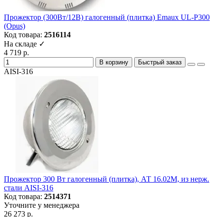
Прожектор (300Вт/12В) галогенный (плитка) Emaux UL-P300
(Opus)
Код товара:
2516114
На складе ✓
4 719 р.
В корзину
Быстрый заказ
AISI-316
Прожектор 300 Вт галогенный (плитка), АТ 16.02M, из нерж.
стали AISI-316
Код товара:
2514371
Уточните у менеджера
26 273 р.