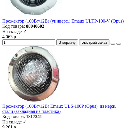
Прожектор (100Вт/12В) (универс.) Emaux ULTP-100-V (Opus)
Код товара:
88040602
На складе ✓
4 063 р.
В корзину
Быстрый заказ
Прожектор (100Вт/12В) Emaux ULS-100P (Opus), из нерж.
стали (закладная из пластика)
Код товара:
1817341
На складе ✓
9 261 р.