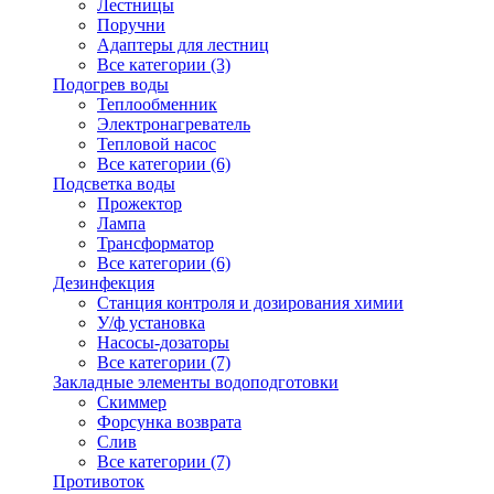
Лестницы
Поручни
Адаптеры для лестниц
Все категории (3)
Подогрев воды
Теплообменник
Электронагреватель
Тепловой насос
Все категории (6)
Подсветка воды
Прожектор
Лампа
Трансформатор
Все категории (6)
Дезинфекция
Станция контроля и дозирования химии
У/ф установка
Насосы-дозаторы
Все категории (7)
Закладные элементы водоподготовки
Скиммер
Форсунка возврата
Слив
Все категории (7)
Противоток