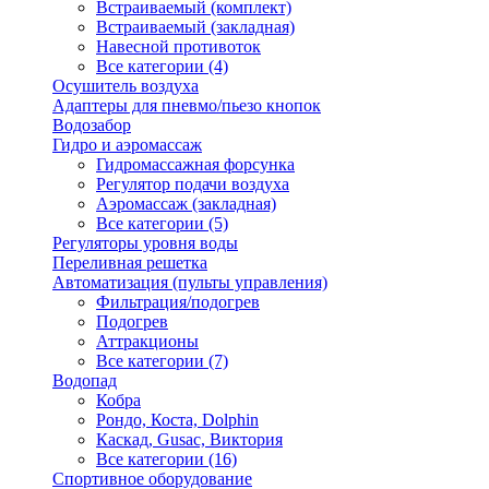
Встраиваемый (комплект)
Встраиваемый (закладная)
Навесной противоток
Все категории (4)
Осушитель воздуха
Адаптеры для пневмо/пьезо кнопок
Водозабор
Гидро и аэромассаж
Гидромассажная форсунка
Регулятор подачи воздуха
Аэромассаж (закладная)
Все категории (5)
Регуляторы уровня воды
Переливная решетка
Автоматизация (пульты управления)
Фильтрация/подогрев
Подогрев
Аттракционы
Все категории (7)
Водопад
Кобра
Рондо, Коста, Dolphin
Каскад, Gusac, Виктория
Все категории (16)
Спортивное оборудование