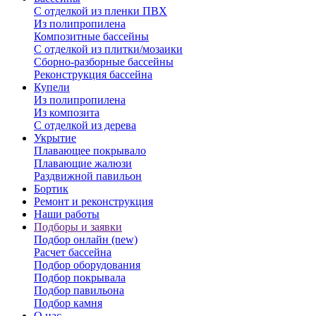
С отделкой из пленки ПВХ
Из полипропилена
Композитные бассейны
С отделкой из плитки/мозаики
Сборно-разборные бассейны
Реконструкция бассейна
Купели
Из полипропилена
Из композита
С отделкой из дерева
Укрытие
Плавающее покрывало
Плавающие жалюзи
Раздвижной павильон
Бортик
Ремонт и реконструкция
Наши работы
Подборы и заявки
Подбор онлайн (new)
Расчет бассейна
Подбор оборудования
Подбор покрывала
Подбор павильона
Подбор камня
О нас