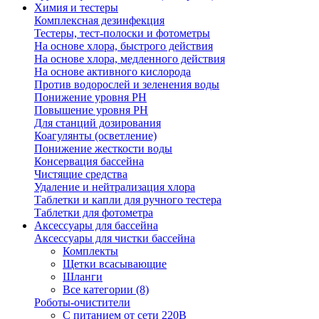
Химия и тестеры
Комплексная дезинфекция
Тестеры, тест-полоски и фотометры
На основе хлора, быстрого действия
На основе хлора, медленного действия
На основе активного кислорода
Против водорослей и зеленения воды
Понижение уровня РН
Повышение уровня РН
Для станций дозирования
Коагулянты (осветление)
Понижение жесткости воды
Консервация бассейна
Чистящие средства
Удаление и нейтрализация хлора
Таблетки и капли для ручного тестера
Таблетки для фотометра
Аксессуары для бассейна
Аксессуары для чистки бассейна
Комплекты
Щетки всасывающие
Шланги
Все категории (8)
Роботы-очистители
С питанием от сети 220В