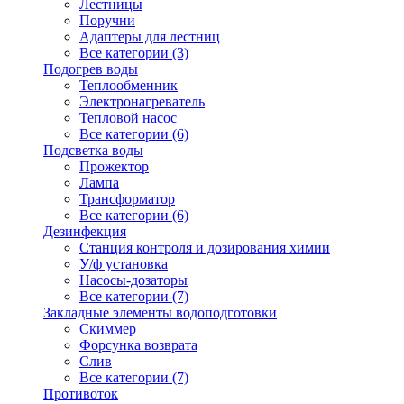
Лестницы
Поручни
Адаптеры для лестниц
Все категории (3)
Подогрев воды
Теплообменник
Электронагреватель
Тепловой насос
Все категории (6)
Подсветка воды
Прожектор
Лампа
Трансформатор
Все категории (6)
Дезинфекция
Станция контроля и дозирования химии
У/ф установка
Насосы-дозаторы
Все категории (7)
Закладные элементы водоподготовки
Скиммер
Форсунка возврата
Слив
Все категории (7)
Противоток