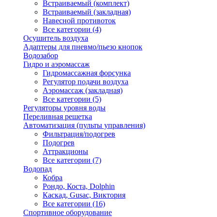
Встраиваемый (комплект)
Встраиваемый (закладная)
Навесной противоток
Все категории (4)
Осушитель воздуха
Адаптеры для пневмо/пьезо кнопок
Водозабор
Гидро и аэромассаж
Гидромассажная форсунка
Регулятор подачи воздуха
Аэромассаж (закладная)
Все категории (5)
Регуляторы уровня воды
Переливная решетка
Автоматизация (пульты управления)
Фильтрация/подогрев
Подогрев
Аттракционы
Все категории (7)
Водопад
Кобра
Рондо, Коста, Dolphin
Каскад, Gusac, Виктория
Все категории (16)
Спортивное оборудование