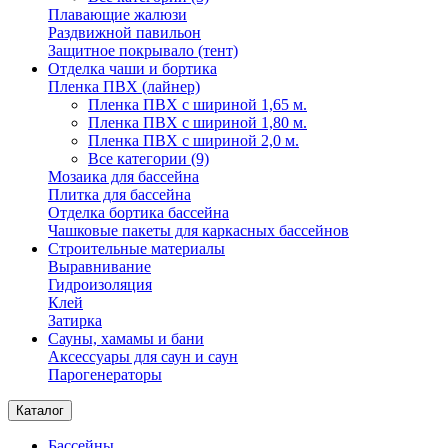
Плавающие жалюзи
Раздвижной павильон
Защитное покрывало (тент)
Отделка чаши и бортика
Пленка ПВХ (лайнер)
Пленка ПВХ с шириной 1,65 м.
Пленка ПВХ с шириной 1,80 м.
Пленка ПВХ с шириной 2,0 м.
Все категории (9)
Мозаика для бассейна
Плитка для бассейна
Отделка бортика бассейна
Чашковые пакеты для каркасных бассейнов
Строительные материалы
Выравнивание
Гидроизоляция
Клей
Затирка
Сауны, хамамы и бани
Аксессуары для саун и саун
Парогенераторы
Каталог
Бассейны