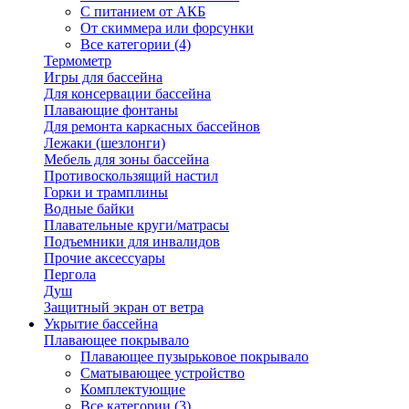
С питанием от АКБ
От скиммера или форсунки
Все категории (4)
Термометр
Игры для бассейна
Для консервации бассейна
Плавающие фонтаны
Для ремонта каркасных бассейнов
Лежаки (шезлонги)
Мебель для зоны бассейна
Противоскользящий настил
Горки и трамплины
Водные байки
Плавательные круги/матрасы
Подъемники для инвалидов
Прочие аксессуары
Пергола
Душ
Защитный экран от ветра
Укрытие бассейна
Плавающее покрывало
Плавающее пузырьковое покрывало
Сматывающее устройство
Комплектующие
Все категории (3)