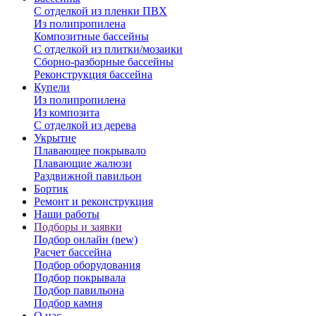
С отделкой из пленки ПВХ
Из полипропилена
Композитные бассейны
С отделкой из плитки/мозаики
Сборно-разборные бассейны
Реконструкция бассейна
Купели
Из полипропилена
Из композита
С отделкой из дерева
Укрытие
Плавающее покрывало
Плавающие жалюзи
Раздвижной павильон
Бортик
Ремонт и реконструкция
Наши работы
Подборы и заявки
Подбор онлайн (new)
Расчет бассейна
Подбор оборудования
Подбор покрывала
Подбор павильона
Подбор камня
О нас