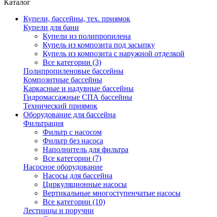
Каталог
Купели, бассейны, тех. приямок
Купели для бани
Купели из полипропилена
Купель из композита под засыпку
Купель из композита с наружной отделкой
Все категории (3)
Полипропиленовые бассейны
Композитные бассейны
Каркасные и надувные бассейны
Гидромассажные СПА бассейны
Технический приямок
Оборудование для бассейна
Фильтрация
Фильтр с насосом
Фильтр без насоса
Наполнитель для фильтра
Все категории (7)
Насосное оборудование
Насосы для бассейна
Циркуляционные насосы
Вертикальные многоступенчатые насосы
Все категории (10)
Лестницы и поручни