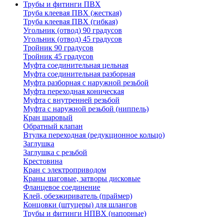
Трубы и фитинги ПВХ
Труба клеевая ПВХ (жесткая)
Труба клеевая ПВХ (гибкая)
Угольник (отвод) 90 градусов
Угольник (отвод) 45 градусов
Тройник 90 градусов
Тройник 45 градусов
Муфта соединительная цельная
Муфта соединительная разборная
Муфта разборная с наружной резьбой
Муфта переходная коническая
Муфта с внутренней резьбой
Муфта с наружной резьбой (ниппель)
Кран шаровый
Обратный клапан
Втулка переходная (редукционное кольцо)
Заглушка
Заглушка с резьбой
Крестовина
Кран с электроприводом
Краны шаговые, затворы дисковые
Фланцевое соединение
Клей, обезжириватель (праймер)
Концовки (штуцеры) для шлангов
Трубы и фитинги НПВХ (напорные)