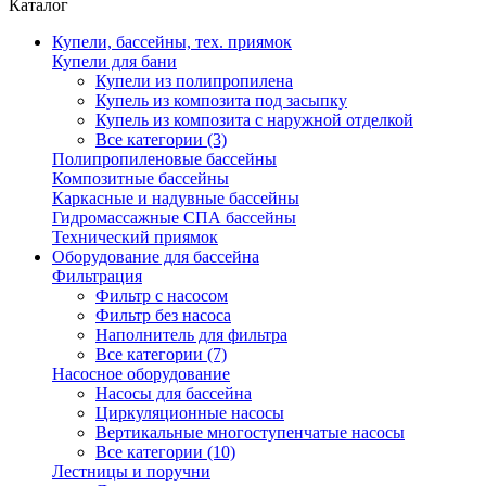
Каталог
Купели, бассейны, тех. приямок
Купели для бани
Купели из полипропилена
Купель из композита под засыпку
Купель из композита с наружной отделкой
Все категории (3)
Полипропиленовые бассейны
Композитные бассейны
Каркасные и надувные бассейны
Гидромассажные СПА бассейны
Технический приямок
Оборудование для бассейна
Фильтрация
Фильтр с насосом
Фильтр без насоса
Наполнитель для фильтра
Все категории (7)
Насосное оборудование
Насосы для бассейна
Циркуляционные насосы
Вертикальные многоступенчатые насосы
Все категории (10)
Лестницы и поручни