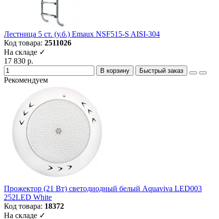
Лестница 5 ст. (у.б.) Emaux NSF515-S AISI-304
Код товара:
2511026
На складе ✓
17 830 р.
В корзину
Быстрый заказ
Рекомендуем
Прожектор (21 Вт) светодиодный белый Aquaviva LED003
252LED White
Код товара:
18372
На складе ✓