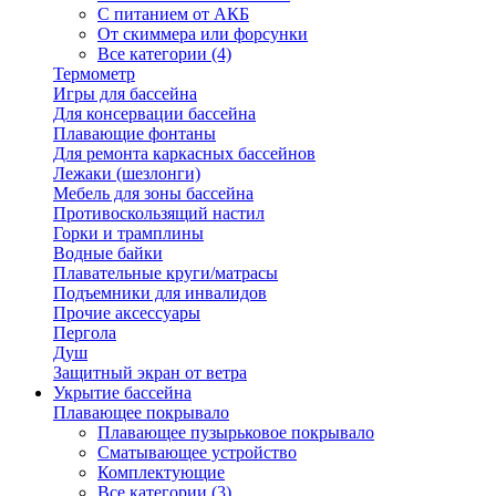
С питанием от АКБ
От скиммера или форсунки
Все категории (4)
Термометр
Игры для бассейна
Для консервации бассейна
Плавающие фонтаны
Для ремонта каркасных бассейнов
Лежаки (шезлонги)
Мебель для зоны бассейна
Противоскользящий настил
Горки и трамплины
Водные байки
Плавательные круги/матрасы
Подъемники для инвалидов
Прочие аксессуары
Пергола
Душ
Защитный экран от ветра
Укрытие бассейна
Плавающее покрывало
Плавающее пузырьковое покрывало
Сматывающее устройство
Комплектующие
Все категории (3)