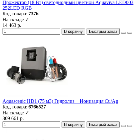
Прожектор (18 Вт) светодиодный цветной Aquaviva LED003
252LED RGB
Код товара:
7376
На складе ✓
14 463 р.
В корзину
Быстрый заказ
Aquascenic HD1 (75 м3) Гидролиз + Ионизация Cu/Ag
Код товара:
6766527
На складе ✓
309 661 р.
В корзину
Быстрый заказ