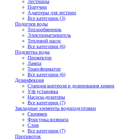
Лестницы
Поручни
Адаптеры для лестниц
Все категории (3)
Подогрев воды
Теплообменник
Электронагреватель
Тепловой насос
Все категории (6)
Подсветка воды
Прожектор
Лампа
Трансформатор
Все категории (6)
Дезинфекция
Станция контроля и дозирования химии
У/ф установка
Насосы-дозаторы
Все категории (7)
Закладные элементы водоподготовки
Скиммер
Форсунка возврата
Слив
Все категории (7)
Противоток