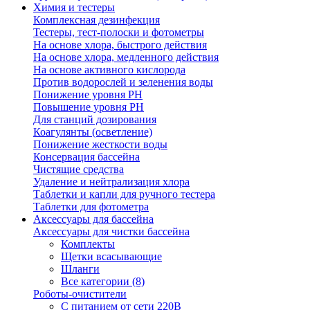
Химия и тестеры
Комплексная дезинфекция
Тестеры, тест-полоски и фотометры
На основе хлора, быстрого действия
На основе хлора, медленного действия
На основе активного кислорода
Против водорослей и зеленения воды
Понижение уровня РН
Повышение уровня РН
Для станций дозирования
Коагулянты (осветление)
Понижение жесткости воды
Консервация бассейна
Чистящие средства
Удаление и нейтрализация хлора
Таблетки и капли для ручного тестера
Таблетки для фотометра
Аксессуары для бассейна
Аксессуары для чистки бассейна
Комплекты
Щетки всасывающие
Шланги
Все категории (8)
Роботы-очистители
С питанием от сети 220В