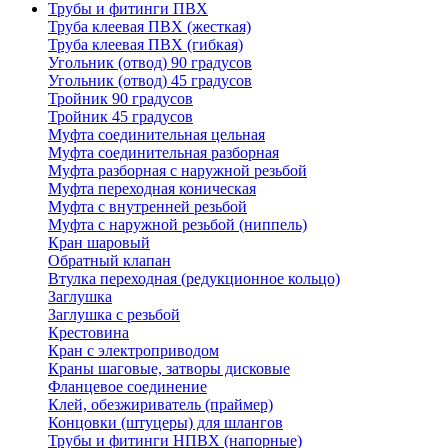
Трубы и фитинги ПВХ
Труба клеевая ПВХ (жесткая)
Труба клеевая ПВХ (гибкая)
Угольник (отвод) 90 градусов
Угольник (отвод) 45 градусов
Тройник 90 градусов
Тройник 45 градусов
Муфта соединительная цельная
Муфта соединительная разборная
Муфта разборная с наружной резьбой
Муфта переходная коническая
Муфта с внутренней резьбой
Муфта с наружной резьбой (ниппель)
Кран шаровый
Обратный клапан
Втулка переходная (редукционное кольцо)
Заглушка
Заглушка с резьбой
Крестовина
Кран с электроприводом
Краны шаговые, затворы дисковые
Фланцевое соединение
Клей, обезжириватель (праймер)
Концовки (штуцеры) для шлангов
Трубы и фитинги НПВХ (напорные)