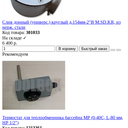
Слив донный (универс.) круглый д.154мм-2"В M.SD.KR, из
нерж. стали
Код товара:
301033
На складе ✓
6 400 р.
В корзину
Быстрый заказ
Рекомендуем
Термостат для теплообменника бассейна МР (0-40С, L-80 мм,
НР 1/2")
Код товара:
1213361