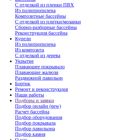
С отделкой из пленки ПВХ
Из полипропилена
Композитные бассейны
С отделкой из плитки/мозаики
Сборно-разборные бассейны
Реконструкция бассейна
Купели
Из полипропилена
Из композита
С отделкой из дерева
Укрытие
Плавающее покрывало
Плавающие жалюзи
Раздвижной павильон
Бортик
Ремонт и реконструкция
Наши работы
Подборы и заявки
Подбор онлайн (new)
Расчет бассейна
Подбор оборудования
Подбор покрывала
Подбор павильона
Подбор камня
О нас