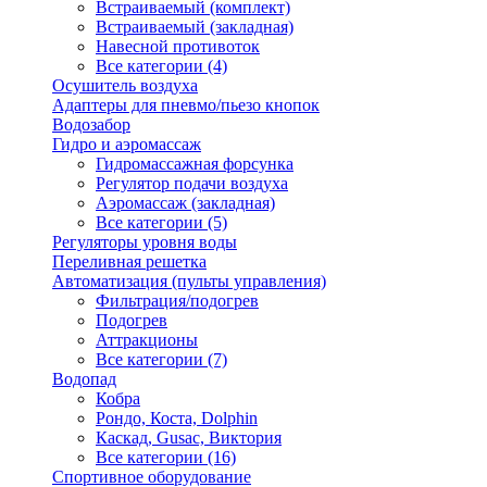
Встраиваемый (комплект)
Встраиваемый (закладная)
Навесной противоток
Все категории (4)
Осушитель воздуха
Адаптеры для пневмо/пьезо кнопок
Водозабор
Гидро и аэромассаж
Гидромассажная форсунка
Регулятор подачи воздуха
Аэромассаж (закладная)
Все категории (5)
Регуляторы уровня воды
Переливная решетка
Автоматизация (пульты управления)
Фильтрация/подогрев
Подогрев
Аттракционы
Все категории (7)
Водопад
Кобра
Рондо, Коста, Dolphin
Каскад, Gusac, Виктория
Все категории (16)
Спортивное оборудование