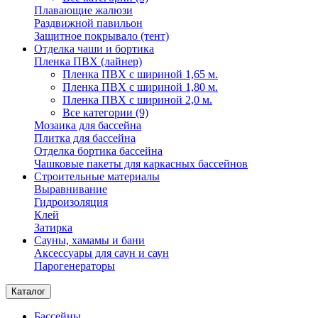
Плавающие жалюзи
Раздвижной павильон
Защитное покрывало (тент)
Отделка чаши и бортика
Пленка ПВХ (лайнер)
Пленка ПВХ с шириной 1,65 м.
Пленка ПВХ с шириной 1,80 м.
Пленка ПВХ с шириной 2,0 м.
Все категории (9)
Мозаика для бассейна
Плитка для бассейна
Отделка бортика бассейна
Чашковые пакеты для каркасных бассейнов
Строительные материалы
Выравнивание
Гидроизоляция
Клей
Затирка
Сауны, хамамы и бани
Аксессуары для саун и саун
Парогенераторы
Каталог
Бассейны