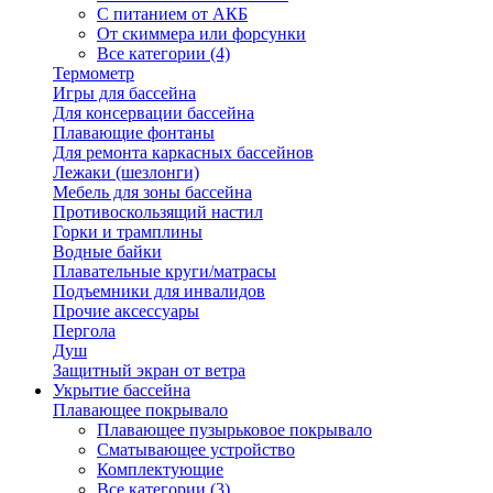
С питанием от АКБ
От скиммера или форсунки
Все категории (4)
Термометр
Игры для бассейна
Для консервации бассейна
Плавающие фонтаны
Для ремонта каркасных бассейнов
Лежаки (шезлонги)
Мебель для зоны бассейна
Противоскользящий настил
Горки и трамплины
Водные байки
Плавательные круги/матрасы
Подъемники для инвалидов
Прочие аксессуары
Пергола
Душ
Защитный экран от ветра
Укрытие бассейна
Плавающее покрывало
Плавающее пузырьковое покрывало
Сматывающее устройство
Комплектующие
Все категории (3)