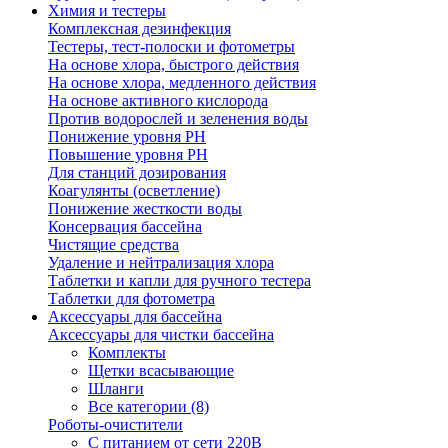
Химия и тестеры
Комплексная дезинфекция
Тестеры, тест-полоски и фотометры
На основе хлора, быстрого действия
На основе хлора, медленного действия
На основе активного кислорода
Против водорослей и зеленения воды
Понижение уровня РН
Повышение уровня РН
Для станций дозирования
Коагулянты (осветление)
Понижение жесткости воды
Консервация бассейна
Чистящие средства
Удаление и нейтрализация хлора
Таблетки и капли для ручного тестера
Таблетки для фотометра
Аксессуары для бассейна
Аксессуары для чистки бассейна
Комплекты
Щетки всасывающие
Шланги
Все категории (8)
Роботы-очистители
С питанием от сети 220В