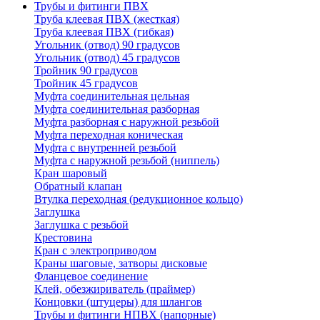
Трубы и фитинги ПВХ
Труба клеевая ПВХ (жесткая)
Труба клеевая ПВХ (гибкая)
Угольник (отвод) 90 градусов
Угольник (отвод) 45 градусов
Тройник 90 градусов
Тройник 45 градусов
Муфта соединительная цельная
Муфта соединительная разборная
Муфта разборная с наружной резьбой
Муфта переходная коническая
Муфта с внутренней резьбой
Муфта с наружной резьбой (ниппель)
Кран шаровый
Обратный клапан
Втулка переходная (редукционное кольцо)
Заглушка
Заглушка с резьбой
Крестовина
Кран с электроприводом
Краны шаговые, затворы дисковые
Фланцевое соединение
Клей, обезжириватель (праймер)
Концовки (штуцеры) для шлангов
Трубы и фитинги НПВХ (напорные)