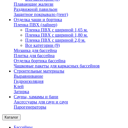
Плавающие жалюзи
Раздвижной павильон
Защитное покрывало (тент)
Отделка чаши и бортика
Пленка ПВХ (лайнер)
Пленка ПВХ с шириной 1,65 м.
Пленка ПВХ с шириной 1,80 м.
Пленка ПВХ с шириной 2,0 м.
Все категории (9)
Мозаика для бассейна
Плитка для бассейна
Отделка бортика бассейна
Чашковые пакеты для каркасных бассейнов
Строительные материалы
Выравнивание
Гидроизоляция
Клей
Затирка
Сауны, хамамы и бани
Аксессуары для саун и саун
Парогенераторы
Каталог
Бассейны