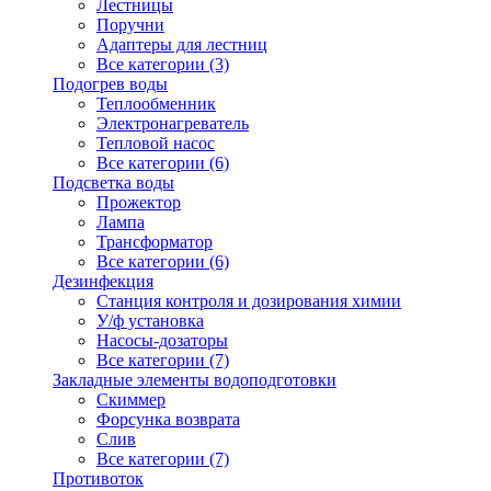
Лестницы
Поручни
Адаптеры для лестниц
Все категории (3)
Подогрев воды
Теплообменник
Электронагреватель
Тепловой насос
Все категории (6)
Подсветка воды
Прожектор
Лампа
Трансформатор
Все категории (6)
Дезинфекция
Станция контроля и дозирования химии
У/ф установка
Насосы-дозаторы
Все категории (7)
Закладные элементы водоподготовки
Скиммер
Форсунка возврата
Слив
Все категории (7)
Противоток