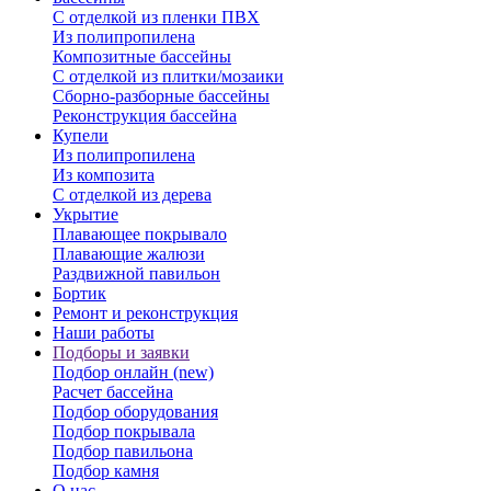
С отделкой из пленки ПВХ
Из полипропилена
Композитные бассейны
С отделкой из плитки/мозаики
Сборно-разборные бассейны
Реконструкция бассейна
Купели
Из полипропилена
Из композита
С отделкой из дерева
Укрытие
Плавающее покрывало
Плавающие жалюзи
Раздвижной павильон
Бортик
Ремонт и реконструкция
Наши работы
Подборы и заявки
Подбор онлайн (new)
Расчет бассейна
Подбор оборудования
Подбор покрывала
Подбор павильона
Подбор камня
О нас