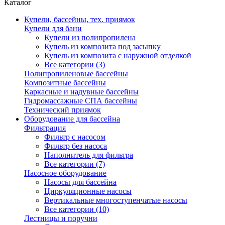
Каталог
Купели, бассейны, тех. приямок
Купели для бани
Купели из полипропилена
Купель из композита под засыпку
Купель из композита с наружной отделкой
Все категории (3)
Полипропиленовые бассейны
Композитные бассейны
Каркасные и надувные бассейны
Гидромассажные СПА бассейны
Технический приямок
Оборудование для бассейна
Фильтрация
Фильтр с насосом
Фильтр без насоса
Наполнитель для фильтра
Все категории (7)
Насосное оборудование
Насосы для бассейна
Циркуляционные насосы
Вертикальные многоступенчатые насосы
Все категории (10)
Лестницы и поручни