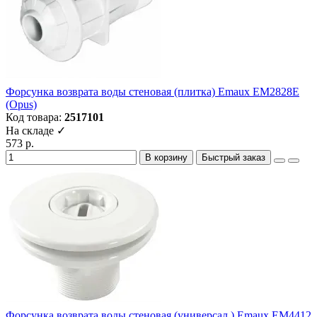
Форсунка возврата воды стеновая (плитка) Emaux EM2828E
(Opus)
Код товара:
2517101
На складе ✓
573 р.
В корзину
Быстрый заказ
Форсунка возврата воды стеновая (универсал.) Emaux EM4412