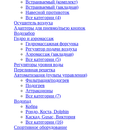
Встраиваемый (комплект)
Встраиваемый (закладная)
Навесной противоток
Все категории (4)
Осушитель воздуха
Адаптеры для пневмо/пьезо кнопок
Водозабор
Гидро и аэромассаж
Гидромассажная форсунка
Регулятор подачи воздуха
Аэромассаж (закладная)
Все категории (5)
Регуляторы уровня воды
Переливная решетка
Автоматизация (пульты управления)
Фильтрация/подогрев
Подогрев
Аттракционы
Все категории (7)
Водопад
Кобра
Рондо, Коста, Dolphin
Каскад, Gusac, Виктория
Все категории (16)
Спортивное оборудование