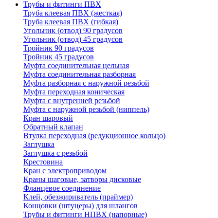
Трубы и фитинги ПВХ
Труба клеевая ПВХ (жесткая)
Труба клеевая ПВХ (гибкая)
Угольник (отвод) 90 градусов
Угольник (отвод) 45 градусов
Тройник 90 градусов
Тройник 45 градусов
Муфта соединительная цельная
Муфта соединительная разборная
Муфта разборная с наружной резьбой
Муфта переходная коническая
Муфта с внутренней резьбой
Муфта с наружной резьбой (ниппель)
Кран шаровый
Обратный клапан
Втулка переходная (редукционное кольцо)
Заглушка
Заглушка с резьбой
Крестовина
Кран с электроприводом
Краны шаговые, затворы дисковые
Фланцевое соединение
Клей, обезжириватель (праймер)
Концовки (штуцеры) для шлангов
Трубы и фитинги НПВХ (напорные)