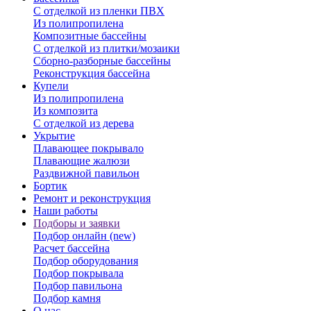
С отделкой из пленки ПВХ
Из полипропилена
Композитные бассейны
С отделкой из плитки/мозаики
Сборно-разборные бассейны
Реконструкция бассейна
Купели
Из полипропилена
Из композита
С отделкой из дерева
Укрытие
Плавающее покрывало
Плавающие жалюзи
Раздвижной павильон
Бортик
Ремонт и реконструкция
Наши работы
Подборы и заявки
Подбор онлайн (new)
Расчет бассейна
Подбор оборудования
Подбор покрывала
Подбор павильона
Подбор камня
О нас