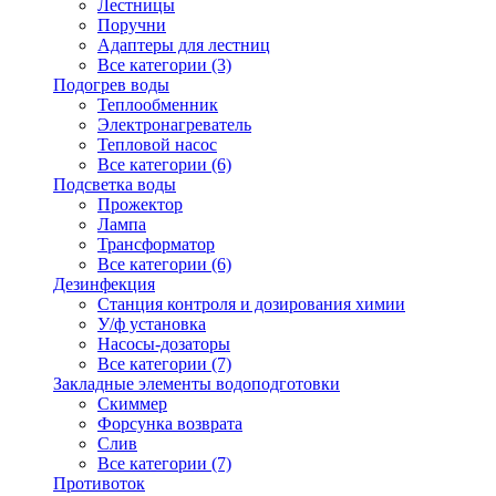
Лестницы
Поручни
Адаптеры для лестниц
Все категории (3)
Подогрев воды
Теплообменник
Электронагреватель
Тепловой насос
Все категории (6)
Подсветка воды
Прожектор
Лампа
Трансформатор
Все категории (6)
Дезинфекция
Станция контроля и дозирования химии
У/ф установка
Насосы-дозаторы
Все категории (7)
Закладные элементы водоподготовки
Скиммер
Форсунка возврата
Слив
Все категории (7)
Противоток