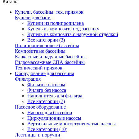
Каталог
Купели, бассейны, тех. приямок
Купели для бани
Купели из полипропилена
Купель из композита под засыпку
Купель из композита с наружной отделкой
Все категории (3)
Полипропиленовые бассейны
Композитные бассейны
Каркасные и надувные бассейны
Гидромассажные СПА бассейны
Технический приямок
Оборудование для бассейна
Фильтрация
Фильтр с насосом
Фильтр без насоса
Наполнитель для фильтра
Все категории (7)
Насосное оборудование
Насосы для бассейна
Циркуляционные насосы
Вертикальные многоступенчатые насосы
Все категории (10)
Лестницы и поручни