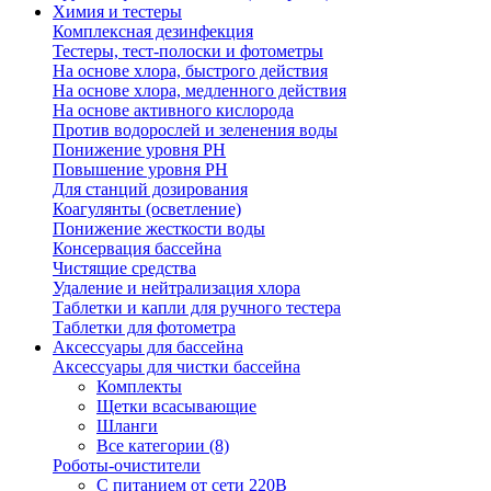
Химия и тестеры
Комплексная дезинфекция
Тестеры, тест-полоски и фотометры
На основе хлора, быстрого действия
На основе хлора, медленного действия
На основе активного кислорода
Против водорослей и зеленения воды
Понижение уровня РН
Повышение уровня РН
Для станций дозирования
Коагулянты (осветление)
Понижение жесткости воды
Консервация бассейна
Чистящие средства
Удаление и нейтрализация хлора
Таблетки и капли для ручного тестера
Таблетки для фотометра
Аксессуары для бассейна
Аксессуары для чистки бассейна
Комплекты
Щетки всасывающие
Шланги
Все категории (8)
Роботы-очистители
С питанием от сети 220В