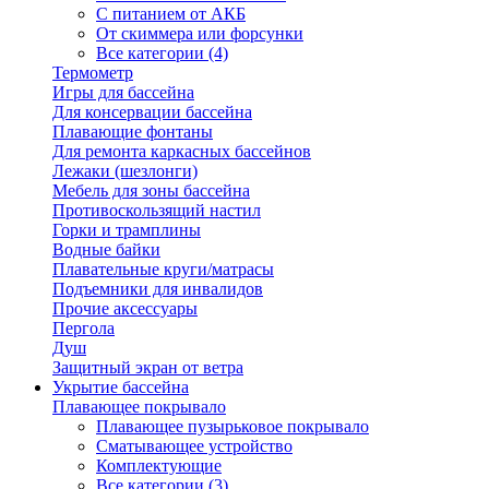
С питанием от АКБ
От скиммера или форсунки
Все категории (4)
Термометр
Игры для бассейна
Для консервации бассейна
Плавающие фонтаны
Для ремонта каркасных бассейнов
Лежаки (шезлонги)
Мебель для зоны бассейна
Противоскользящий настил
Горки и трамплины
Водные байки
Плавательные круги/матрасы
Подъемники для инвалидов
Прочие аксессуары
Пергола
Душ
Защитный экран от ветра
Укрытие бассейна
Плавающее покрывало
Плавающее пузырьковое покрывало
Сматывающее устройство
Комплектующие
Все категории (3)