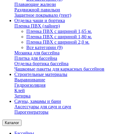
Плавающие жалюзи
Раздвижной павильон
Защитное покрывало (тент)
Отделка чаши и бортика
Пленка ПВХ (лайнер)
Пленка ПВХ с шириной 1,65 м.
Пленка ПВХ с шириной 1,80 м.
Пленка ПВХ с шириной 2,0 м.
Все категории (9)
Мозаика для бассейна
Плитка для бассейна
Отделка бортика бассейна
Чашковые пакеты для каркасных бассейнов
Строительные материалы
Выравнивание
Гидроизоляция
Клей
Затирка
Сауны, хамамы и бани
Аксессуары для саун и саун
Парогенераторы
Каталог
Бассейны