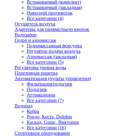
Встраиваемый (комплект)
Встраиваемый (закладная)
Навесной противоток
Все категории (4)
Осушитель воздуха
Адаптеры для пневмо/пьезо кнопок
Водозабор
Гидро и аэромассаж
Гидромассажная форсунка
Регулятор подачи воздуха
Аэромассаж (закладная)
Все категории (5)
Регуляторы уровня воды
Переливная решетка
Автоматизация (пульты управления)
Фильтрация/подогрев
Подогрев
Аттракционы
Все категории (7)
Водопад
Кобра
Рондо, Коста, Dolphin
Каскад, Gusac, Виктория
Все категории (16)
Спортивное оборудование