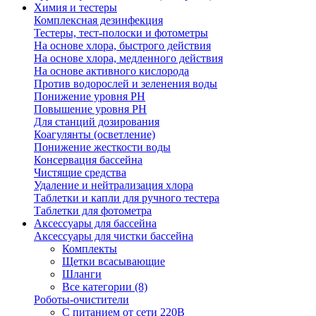
Химия и тестеры
Комплексная дезинфекция
Тестеры, тест-полоски и фотометры
На основе хлора, быстрого действия
На основе хлора, медленного действия
На основе активного кислорода
Против водорослей и зеленения воды
Понижение уровня РН
Повышение уровня РН
Для станций дозирования
Коагулянты (осветление)
Понижение жесткости воды
Консервация бассейна
Чистящие средства
Удаление и нейтрализация хлора
Таблетки и капли для ручного тестера
Таблетки для фотометра
Аксессуары для бассейна
Аксессуары для чистки бассейна
Комплекты
Щетки всасывающие
Шланги
Все категории (8)
Роботы-очистители
С питанием от сети 220В