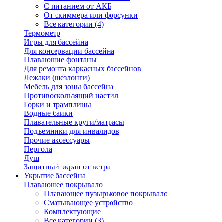
С питанием от АКБ
От скиммера или форсунки
Все категории (4)
Термометр
Игры для бассейна
Для консервации бассейна
Плавающие фонтаны
Для ремонта каркасных бассейнов
Лежаки (шезлонги)
Мебель для зоны бассейна
Противоскользящий настил
Горки и трамплины
Водные байки
Плавательные круги/матрасы
Подъемники для инвалидов
Прочие аксессуары
Пергола
Душ
Защитный экран от ветра
Укрытие бассейна
Плавающее покрывало
Плавающее пузырьковое покрывало
Сматывающее устройство
Комплектующие
Все категории (3)