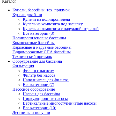
Каталог
Купели, бассейны, тех. приямок
Купели для бани
Купели из полипропилена
Купель из композита под засыпку
Купель из композита с наружной отделкой
Все категории (3)
Полипропиленовые бассейны
Композитные бассейны
Каркасные и надувные бассейны
Гидромассажные СПА бассейны
Технический приямок
Оборудование для бассейна
Фильтрация
Фильтр с насосом
Фильтр без насоса
Наполнитель для фильтра
Все категории (7)
Насосное оборудование
Насосы для бассейна
Циркуляционные насосы
Вертикальные многоступенчатые насосы
Все категории (10)
Лестницы и поручни