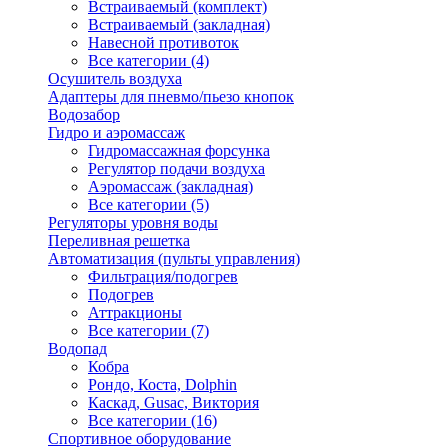
Встраиваемый (комплект)
Встраиваемый (закладная)
Навесной противоток
Все категории (4)
Осушитель воздуха
Адаптеры для пневмо/пьезо кнопок
Водозабор
Гидро и аэромассаж
Гидромассажная форсунка
Регулятор подачи воздуха
Аэромассаж (закладная)
Все категории (5)
Регуляторы уровня воды
Переливная решетка
Автоматизация (пульты управления)
Фильтрация/подогрев
Подогрев
Аттракционы
Все категории (7)
Водопад
Кобра
Рондо, Коста, Dolphin
Каскад, Gusac, Виктория
Все категории (16)
Спортивное оборудование