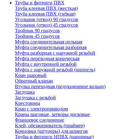
Трубы и фитинги ПВХ
Труба клеевая ПВХ (жесткая)
Труба клеевая ПВХ (гибкая)
Угольник (отвод) 90 градусов
Угольник (отвод) 45 градусов
Тройник 90 градусов
Тройник 45 градусов
Муфта соединительная цельная
Муфта соединительная разборная
Муфта разборная с наружной резьбой
Муфта переходная коническая
Муфта с внутренней резьбой
Муфта с наружной резьбой (ниппель)
Кран шаровый
Обратный клапан
Втулка переходная (редукционное кольцо)
Заглушка
Заглушка с резьбой
Крестовина
Кран с электроприводом
Краны шаговые, затворы дисковые
Фланцевое соединение
Клей, обезжириватель (праймер)
Концовки (штуцеры) для шлангов
Трубы и фитинги НПВХ (напорные)