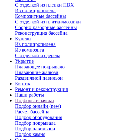
С отделкой из пленки ПВХ
Из полипропилена
Композитные бассейны
С отделкой из плитки/мозаики
Сборно-разборные бассейны
Реконструкция бассейна
Купели
Из полипропилена
Из композита
С отделкой из дерева
Укрытие
Плавающее покрывало
Плавающие жалюзи
Раздвижной павильон
Бортик
Ремонт и реконструкция
Наши работы
Подборы и заявки
Подбор онлайн (new)
Расчет бассейна
Подбор оборудования
Подбор покрывала
Подбор павильона
Подбор камня
О нас