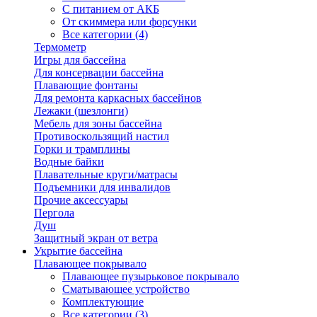
С питанием от АКБ
От скиммера или форсунки
Все категории (4)
Термометр
Игры для бассейна
Для консервации бассейна
Плавающие фонтаны
Для ремонта каркасных бассейнов
Лежаки (шезлонги)
Мебель для зоны бассейна
Противоскользящий настил
Горки и трамплины
Водные байки
Плавательные круги/матрасы
Подъемники для инвалидов
Прочие аксессуары
Пергола
Душ
Защитный экран от ветра
Укрытие бассейна
Плавающее покрывало
Плавающее пузырьковое покрывало
Сматывающее устройство
Комплектующие
Все категории (3)