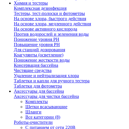
Химия и тестеры
Комплексная дезинфекция
Тестеры, тест-полоски и фотометры
На основе хлора, быстрого действия
На основе хлора, медленного действия
На основе активного кислорода
Против водорослей и зеленения воды
Понижение уровня РН
Повышение уровня РН
Для станций дозирования
Коагулянты (осветление)
Понижение жесткости воды
Консервация бассейна
Чистящие средства
Удаление и нейтрализация хлора
Таблетки и капли для ручного тестера
Таблетки для фотометра
Аксессуары для бассейна
Аксессуары для чистки бассейна
Комплекты
Щетки всасывающие
Шланги
Все категории (8)
Роботы-очистители
С питанием от сети 220В