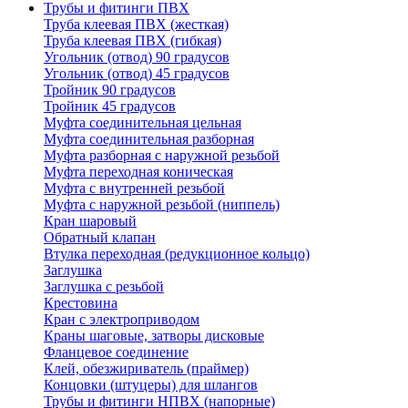
Трубы и фитинги ПВХ
Труба клеевая ПВХ (жесткая)
Труба клеевая ПВХ (гибкая)
Угольник (отвод) 90 градусов
Угольник (отвод) 45 градусов
Тройник 90 градусов
Тройник 45 градусов
Муфта соединительная цельная
Муфта соединительная разборная
Муфта разборная с наружной резьбой
Муфта переходная коническая
Муфта с внутренней резьбой
Муфта с наружной резьбой (ниппель)
Кран шаровый
Обратный клапан
Втулка переходная (редукционное кольцо)
Заглушка
Заглушка с резьбой
Крестовина
Кран с электроприводом
Краны шаговые, затворы дисковые
Фланцевое соединение
Клей, обезжириватель (праймер)
Концовки (штуцеры) для шлангов
Трубы и фитинги НПВХ (напорные)