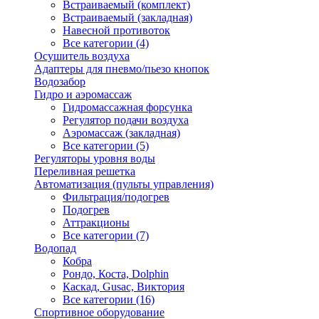
Встраиваемый (комплект)
Встраиваемый (закладная)
Навесной противоток
Все категории (4)
Осушитель воздуха
Адаптеры для пневмо/пьезо кнопок
Водозабор
Гидро и аэромассаж
Гидромассажная форсунка
Регулятор подачи воздуха
Аэромассаж (закладная)
Все категории (5)
Регуляторы уровня воды
Переливная решетка
Автоматизация (пульты управления)
Фильтрация/подогрев
Подогрев
Аттракционы
Все категории (7)
Водопад
Кобра
Рондо, Коста, Dolphin
Каскад, Gusac, Виктория
Все категории (16)
Спортивное оборудование