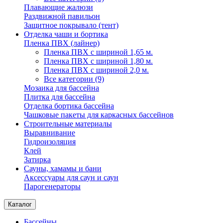
Плавающие жалюзи
Раздвижной павильон
Защитное покрывало (тент)
Отделка чаши и бортика
Пленка ПВХ (лайнер)
Пленка ПВХ с шириной 1,65 м.
Пленка ПВХ с шириной 1,80 м.
Пленка ПВХ с шириной 2,0 м.
Все категории (9)
Мозаика для бассейна
Плитка для бассейна
Отделка бортика бассейна
Чашковые пакеты для каркасных бассейнов
Строительные материалы
Выравнивание
Гидроизоляция
Клей
Затирка
Сауны, хамамы и бани
Аксессуары для саун и саун
Парогенераторы
Каталог
Бассейны