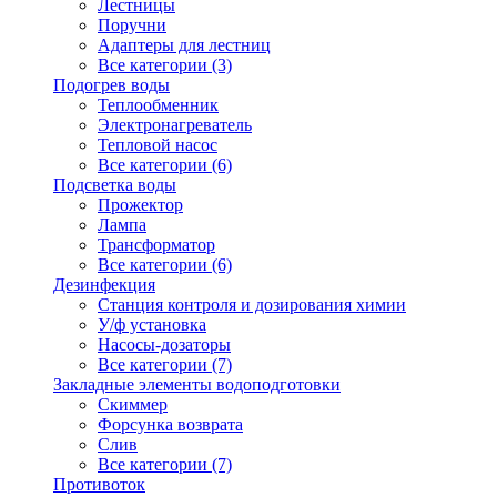
Лестницы
Поручни
Адаптеры для лестниц
Все категории (3)
Подогрев воды
Теплообменник
Электронагреватель
Тепловой насос
Все категории (6)
Подсветка воды
Прожектор
Лампа
Трансформатор
Все категории (6)
Дезинфекция
Станция контроля и дозирования химии
У/ф установка
Насосы-дозаторы
Все категории (7)
Закладные элементы водоподготовки
Скиммер
Форсунка возврата
Слив
Все категории (7)
Противоток