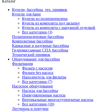
Каталог
Купели, бассейны, тех. приямок
Купели для бани
Купели из полипропилена
Купель из композита под засыпку
Купель из композита с наружной отделкой
Все категории (3)
Полипропиленовые бассейны
Композитные бассейны
Каркасные и надувные бассейны
Гидромассажные СПА бассейны
Технический приямок
Оборудование для бассейна
Фильтрация
Фильтр с насосом
Фильтр без насоса
Наполнитель для фильтра
Все категории (7)
Насосное оборудование
Насосы для бассейна
Циркуляционные насосы
Вертикальные многоступенчатые насосы
Все категории (10)
Лестницы и поручни