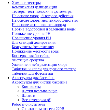
Химия и тестеры
Комплексная дезинфекция
Тестеры, тест-полоски и фотометры
На основе хлора, быстрого действия
На основе хлора, медленного действия
На основе активного кислорода
Против водорослей и зеленения воды
Понижение уровня РН
Повышение уровня РН
Для станций дозирования
Коагулянты (осветление)
Понижение жесткости воды
Консервация бассейна
Чистящие средства
Удаление и нейтрализация хлора
Таблетки и капли для ручного тестера
Таблетки для фотометра
Аксессуары для бассейна
Аксессуары для чистки бассейна
Комплекты
Щетки всасывающие
Шланги
Все категории (8)
Роботы-очистители
С питанием от сети 220В