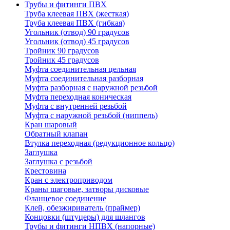
Трубы и фитинги ПВХ
Труба клеевая ПВХ (жесткая)
Труба клеевая ПВХ (гибкая)
Угольник (отвод) 90 градусов
Угольник (отвод) 45 градусов
Тройник 90 градусов
Тройник 45 градусов
Муфта соединительная цельная
Муфта соединительная разборная
Муфта разборная с наружной резьбой
Муфта переходная коническая
Муфта с внутренней резьбой
Муфта с наружной резьбой (ниппель)
Кран шаровый
Обратный клапан
Втулка переходная (редукционное кольцо)
Заглушка
Заглушка с резьбой
Крестовина
Кран с электроприводом
Краны шаговые, затворы дисковые
Фланцевое соединение
Клей, обезжириватель (праймер)
Концовки (штуцеры) для шлангов
Трубы и фитинги НПВХ (напорные)