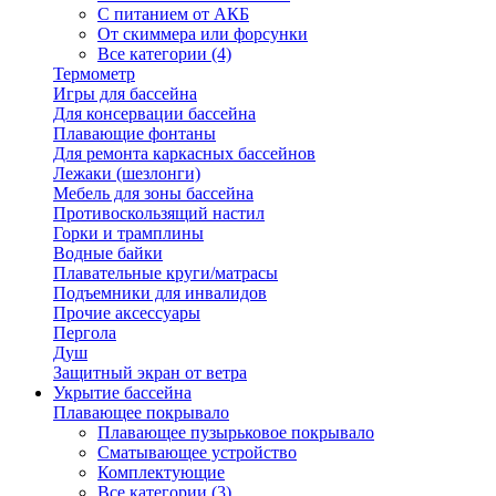
С питанием от АКБ
От скиммера или форсунки
Все категории (4)
Термометр
Игры для бассейна
Для консервации бассейна
Плавающие фонтаны
Для ремонта каркасных бассейнов
Лежаки (шезлонги)
Мебель для зоны бассейна
Противоскользящий настил
Горки и трамплины
Водные байки
Плавательные круги/матрасы
Подъемники для инвалидов
Прочие аксессуары
Пергола
Душ
Защитный экран от ветра
Укрытие бассейна
Плавающее покрывало
Плавающее пузырьковое покрывало
Сматывающее устройство
Комплектующие
Все категории (3)