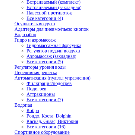
Встраиваемый (комплект)
Встраиваемый (закладная)
Навесной противоток
Все категории (4)
Осушитель воздуха
Адаптеры для пневмо/пьезо кнопок
Водозабор
Гидро и аэромассаж
Гидромассажная форсунка
Регулятор подачи воздуха
Аэромассаж (закладная)
Все категории (5)
Регуляторы уровня воды
Переливная решетка
Автоматизация (пульты управления)
Фильтрация/подогрев
Подогрев
Аттракционы
Все категории (7)
Водопад
Кобра
Рондо, Коста, Dolphin
Каскад, Gusac, Виктория
Все категории (16)
Спортивное оборудование