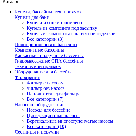
Каталог
Купели, бассейны, тех. приямок
Купели для бани
Купели из полипропилена
Купель из композита под засыпку
Купель из композита с наружной отделкой
Все категории (3)
Полипропиленовые бассейны
Композитные бассейны
Каркасные и надувные бассейны
Гидромассажные СПА бассейны
Технический приямок
Оборудование для бассейна
Фильтрация
Фильтр с насосом
Фильтр без насоса
Наполнитель для фильтра
Все категории (7)
Насосное оборудование
Насосы для бассейна
Циркуляционные насосы
Вертикальные многоступенчатые насосы
Все категории (10)
Лестницы и поручни