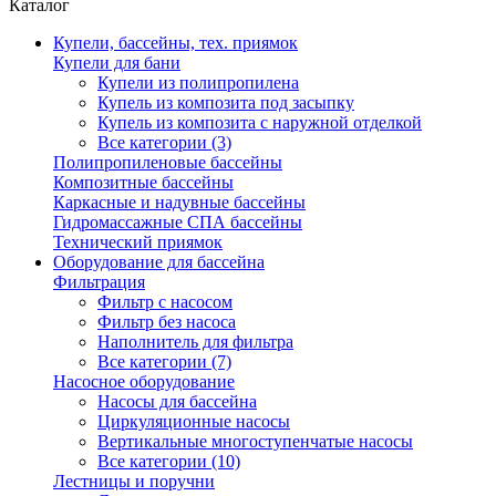
Каталог
Купели, бассейны, тех. приямок
Купели для бани
Купели из полипропилена
Купель из композита под засыпку
Купель из композита с наружной отделкой
Все категории (3)
Полипропиленовые бассейны
Композитные бассейны
Каркасные и надувные бассейны
Гидромассажные СПА бассейны
Технический приямок
Оборудование для бассейна
Фильтрация
Фильтр с насосом
Фильтр без насоса
Наполнитель для фильтра
Все категории (7)
Насосное оборудование
Насосы для бассейна
Циркуляционные насосы
Вертикальные многоступенчатые насосы
Все категории (10)
Лестницы и поручни