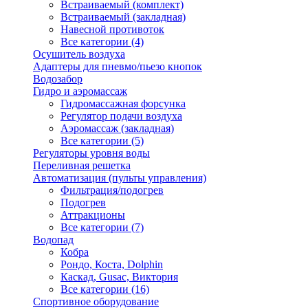
Встраиваемый (комплект)
Встраиваемый (закладная)
Навесной противоток
Все категории (4)
Осушитель воздуха
Адаптеры для пневмо/пьезо кнопок
Водозабор
Гидро и аэромассаж
Гидромассажная форсунка
Регулятор подачи воздуха
Аэромассаж (закладная)
Все категории (5)
Регуляторы уровня воды
Переливная решетка
Автоматизация (пульты управления)
Фильтрация/подогрев
Подогрев
Аттракционы
Все категории (7)
Водопад
Кобра
Рондо, Коста, Dolphin
Каскад, Gusac, Виктория
Все категории (16)
Спортивное оборудование