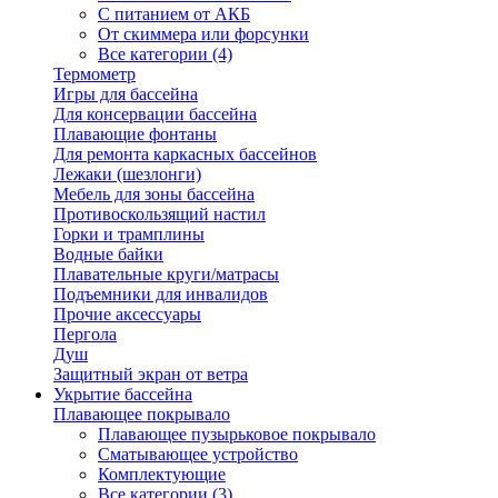
С питанием от АКБ
От скиммера или форсунки
Все категории (4)
Термометр
Игры для бассейна
Для консервации бассейна
Плавающие фонтаны
Для ремонта каркасных бассейнов
Лежаки (шезлонги)
Мебель для зоны бассейна
Противоскользящий настил
Горки и трамплины
Водные байки
Плавательные круги/матрасы
Подъемники для инвалидов
Прочие аксессуары
Пергола
Душ
Защитный экран от ветра
Укрытие бассейна
Плавающее покрывало
Плавающее пузырьковое покрывало
Сматывающее устройство
Комплектующие
Все категории (3)