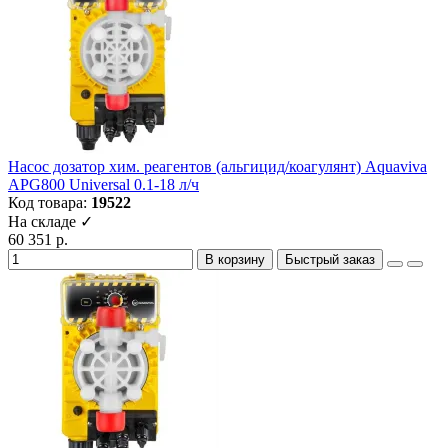
Насос дозатор хим. реагентов (альгицид/коагулянт) Aquaviva
APG800 Universal 0.1-18 л/ч
Код товара:
19522
На складе ✓
60 351 р.
В корзину
Быстрый заказ