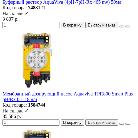
Буферный раствор AquaViva (4pH-7pH-Rx 465 mv) 50мл.
Код товара:
7483121
На складе ✓
3 837 р.
В корзину
Быстрый заказ
Мембранный дозирующий насос Aquaviva TPR800 Smart Plus
pH/Rх 0.1-18 л/ч
Код товара:
1584744
На складе ✓
85 586 р.
В корзину
Быстрый заказ