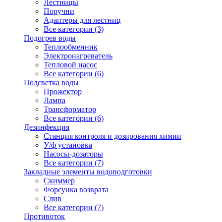
Лестницы
Поручни
Адаптеры для лестниц
Все категории (3)
Подогрев воды
Теплообменник
Электронагреватель
Тепловой насос
Все категории (6)
Подсветка воды
Прожектор
Лампа
Трансформатор
Все категории (6)
Дезинфекция
Станция контроля и дозирования химии
У/ф установка
Насосы-дозаторы
Все категории (7)
Закладные элементы водоподготовки
Скиммер
Форсунка возврата
Слив
Все категории (7)
Противоток