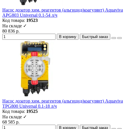
Насос дозатор хим. реагентов (альгицид/коагулянт) Aquaviva
APG803 Universal 0.1-54 л/ч
Код товара:
19523
На складе ✓
80 836 р.
В корзину
Быстрый заказ
Насос дозатор хим. реагентов (альгицид/коагулянт) Aquaviva
TPG800 Universal 0.1-18 л/ч
Код товара:
19525
На складе ✓
68 585 р.
В корзину
Быстрый заказ