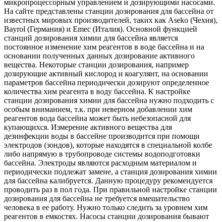
микропроцессорным управлением и дозирующими насосами.
На сайте представлены станции дозирования для бассейна от
известных мировых производителей, таких как Aseko (Чехия),
Bayrol (Германия) и Emec (Италия). Основной функцией
станций дозирования химии для бассейна является
постоянное изменение хим реагентов в воде бассейна и на
основании полученных данных дозирование активного
вещества. Некоторые станции дозирования, например
дозирующие активный кислород и коагулянт, на основании
параметров бассейна периодически дозируют определенное
количества хим реагента в воду бассейна. К настройке
станции дозирования химии для бассейна нужно подходить с
особым вниманием, т.к. при неверном добавлении хим
реагентов вода бассейна может быть небезопасной для
купающихся. Измерение активного вещества для
дезинфекции воды в бассейне производится при помощи
электродов (зондов), которые находятся в специальной колбе
либо напрямую в трубопроводе системы водоподготовки
бассейна. Электроды являются расходным материалом и
периодически подлежат замене, а станция дозирования химии
для бассейна калибруется. Данную процедуру рекомендуется
проводить раз в пол года. При правильной настройке станции
дозирования для бассейна не требуется вмешательство
человека в ее работу. Нужно только следить за уровнем хим
реагентов в емкостях. Насосы станции дозирования бывают