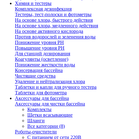
Химия и тестеры
Комплексная дезинфекция
Тестеры, тест-полоски и фотометры
На основе хлора, быстрого действия
На основе хлора, медленного действия
На основе активного кислорода
Против водорослей и зеленения воды
Понижение уровня РН
Повышение уровня РН
Для станций дозирования
Коагулянты (осветление)
Понижение жесткости воды
Консервация бассейна
Чистящие средства
Удаление и нейтрализация хлора
Таблетки и капли для ручного тестера
Таблетки для фотометра
Аксессуары для бассейна
Аксессуары для чистки бассейна
Комплекты
Щетки всасывающие
Шланги
Все категории (8)
Роботы-очистители
С питанием от сети 220В