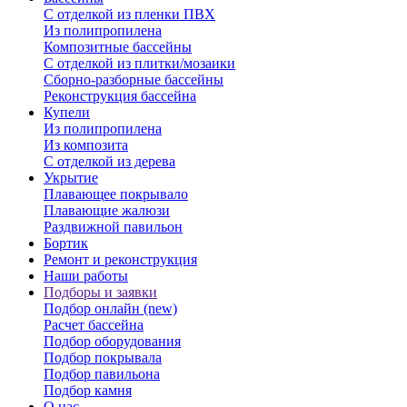
С отделкой из пленки ПВХ
Из полипропилена
Композитные бассейны
С отделкой из плитки/мозаики
Сборно-разборные бассейны
Реконструкция бассейна
Купели
Из полипропилена
Из композита
С отделкой из дерева
Укрытие
Плавающее покрывало
Плавающие жалюзи
Раздвижной павильон
Бортик
Ремонт и реконструкция
Наши работы
Подборы и заявки
Подбор онлайн (new)
Расчет бассейна
Подбор оборудования
Подбор покрывала
Подбор павильона
Подбор камня
О нас