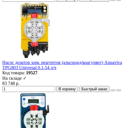
Насос дозатор хим. реагентов (альгицид/коагулянт) Aquaviva
TPG803 Universal 0.1-54 л/ч
Код товара:
19527
На складе ✓
83 748 р.
В корзину
Быстрый заказ