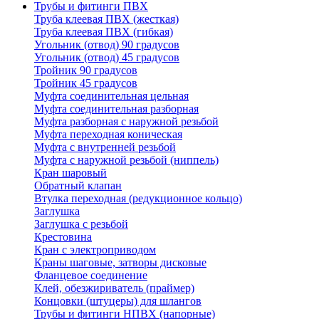
Трубы и фитинги ПВХ
Труба клеевая ПВХ (жесткая)
Труба клеевая ПВХ (гибкая)
Угольник (отвод) 90 градусов
Угольник (отвод) 45 градусов
Тройник 90 градусов
Тройник 45 градусов
Муфта соединительная цельная
Муфта соединительная разборная
Муфта разборная с наружной резьбой
Муфта переходная коническая
Муфта с внутренней резьбой
Муфта с наружной резьбой (ниппель)
Кран шаровый
Обратный клапан
Втулка переходная (редукционное кольцо)
Заглушка
Заглушка с резьбой
Крестовина
Кран с электроприводом
Краны шаговые, затворы дисковые
Фланцевое соединение
Клей, обезжириватель (праймер)
Концовки (штуцеры) для шлангов
Трубы и фитинги НПВХ (напорные)