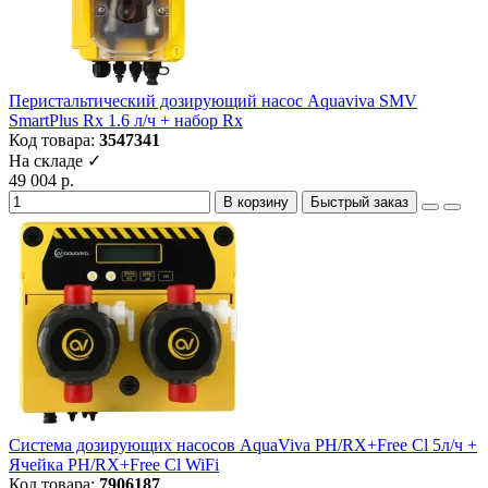
Перистальтический дозирующий насос Aquaviva SMV
SmartPlus Rx 1.6 л/ч + набор Rx
Код товара:
3547341
На складе ✓
49 004 р.
В корзину
Быстрый заказ
Система дозирующих насосов AquaViva PH/RX+Free Cl 5л/ч +
Ячейка PH/RX+Free Cl WiFi
Код товара:
7906187