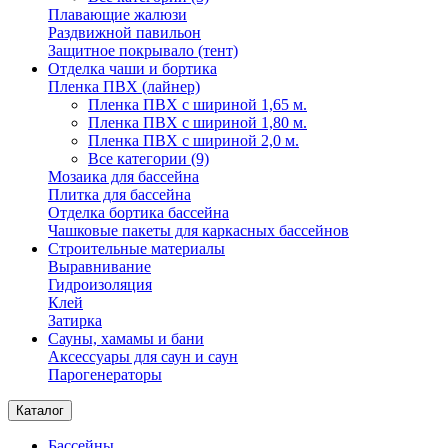
Плавающие жалюзи
Раздвижной павильон
Защитное покрывало (тент)
Отделка чаши и бортика
Пленка ПВХ (лайнер)
Пленка ПВХ с шириной 1,65 м.
Пленка ПВХ с шириной 1,80 м.
Пленка ПВХ с шириной 2,0 м.
Все категории (9)
Мозаика для бассейна
Плитка для бассейна
Отделка бортика бассейна
Чашковые пакеты для каркасных бассейнов
Строительные материалы
Выравнивание
Гидроизоляция
Клей
Затирка
Сауны, хамамы и бани
Аксессуары для саун и саун
Парогенераторы
Каталог
Бассейны