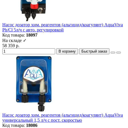
Насос дозатор хим. реагентов (альгицид/коагулянт) AquaViva
Ph/Cl 5л/ч с авто. регулировкой
Код товара:
18097
На складе ✓
58 359 р.
В корзину
Быстрый заказ
Насос дозатор хим. реагентов (альгицид/коагулянт) AquaViva
универсальный 1,5 л/ч с пост. скоростью
Код товара:
18086