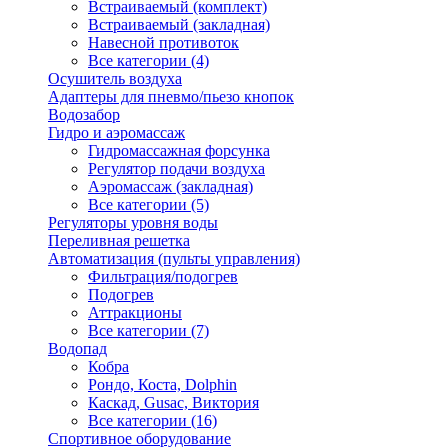
Встраиваемый (комплект)
Встраиваемый (закладная)
Навесной противоток
Все категории (4)
Осушитель воздуха
Адаптеры для пневмо/пьезо кнопок
Водозабор
Гидро и аэромассаж
Гидромассажная форсунка
Регулятор подачи воздуха
Аэромассаж (закладная)
Все категории (5)
Регуляторы уровня воды
Переливная решетка
Автоматизация (пульты управления)
Фильтрация/подогрев
Подогрев
Аттракционы
Все категории (7)
Водопад
Кобра
Рондо, Коста, Dolphin
Каскад, Gusac, Виктория
Все категории (16)
Спортивное оборудование