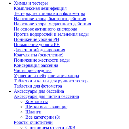
Химия и тестеры
Комплексная дезинфекция
Тестеры, тест-полоски и фотометры
На основе хлора, быстрого действия
На основе хлора, медленного действия
На основе активного кислорода
Против водорослей и зеленения воды
Понижение уровня РН
Повышение уровня РН
Для станций дозирования
Коагулянты (осветление)
Понижение жесткости воды
Консервация бассейна
Чистящие средства
Удаление и нейтрализация хлора
Таблетки и капли для ручного тестера
Таблетки для фотометра
Аксессуары для бассейна
Аксессуары для чистки бассейна
Комплекты
Щетки всасывающие
Шланги
Все категории (8)
Роботы-очистители
С питанием от сети 220В