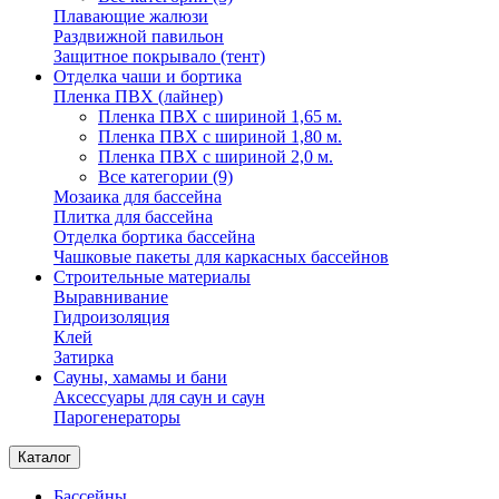
Плавающие жалюзи
Раздвижной павильон
Защитное покрывало (тент)
Отделка чаши и бортика
Пленка ПВХ (лайнер)
Пленка ПВХ с шириной 1,65 м.
Пленка ПВХ с шириной 1,80 м.
Пленка ПВХ с шириной 2,0 м.
Все категории (9)
Мозаика для бассейна
Плитка для бассейна
Отделка бортика бассейна
Чашковые пакеты для каркасных бассейнов
Строительные материалы
Выравнивание
Гидроизоляция
Клей
Затирка
Сауны, хамамы и бани
Аксессуары для саун и саун
Парогенераторы
Каталог
Бассейны