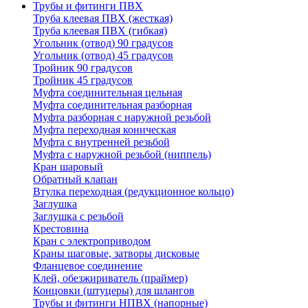
Трубы и фитинги ПВХ
Труба клеевая ПВХ (жесткая)
Труба клеевая ПВХ (гибкая)
Угольник (отвод) 90 градусов
Угольник (отвод) 45 градусов
Тройник 90 градусов
Тройник 45 градусов
Муфта соединительная цельная
Муфта соединительная разборная
Муфта разборная с наружной резьбой
Муфта переходная коническая
Муфта с внутренней резьбой
Муфта с наружной резьбой (ниппель)
Кран шаровый
Обратный клапан
Втулка переходная (редукционное кольцо)
Заглушка
Заглушка с резьбой
Крестовина
Кран с электроприводом
Краны шаговые, затворы дисковые
Фланцевое соединение
Клей, обезжириватель (праймер)
Концовки (штуцеры) для шлангов
Трубы и фитинги НПВХ (напорные)