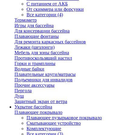
С питанием от АКБ
От скиммера или форсунки
Все категории (4)
Термометр
Игры для бассейна
Для консервации бассейна
Плавающие фонтаны
Для ремонта каркасных бассейнов
Лежаки (шезлонги)
Мебель для зоны бассейна
Противоскользящий настил
Горки и трамплины
Водные байки
Плавательные круги/матрасы
Подъемники для инвалидов
Прочие аксессуары
Пергола
Душ
Защитный экран от ветра
Укрытие бассейна
Плавающее покрывало
Плавающее пузырьковое покрывало
Сматывающее устройство
Комплектующие
Все категории (3)