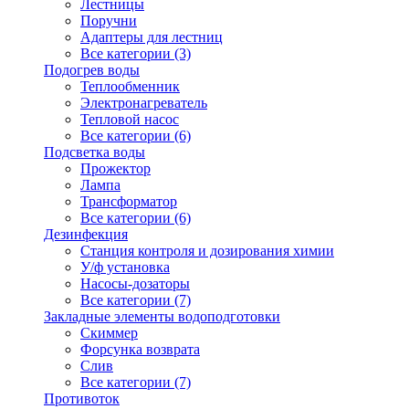
Лестницы
Поручни
Адаптеры для лестниц
Все категории (3)
Подогрев воды
Теплообменник
Электронагреватель
Тепловой насос
Все категории (6)
Подсветка воды
Прожектор
Лампа
Трансформатор
Все категории (6)
Дезинфекция
Станция контроля и дозирования химии
У/ф установка
Насосы-дозаторы
Все категории (7)
Закладные элементы водоподготовки
Скиммер
Форсунка возврата
Слив
Все категории (7)
Противоток