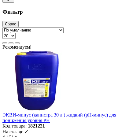
Фильтр
Сброс
Рекомендуем!
ЭКВИ-минус (канистра 30 л.) жидкий (рН-минус) для
понижения уровня РН
Код товара:
1821221
На складе ✓