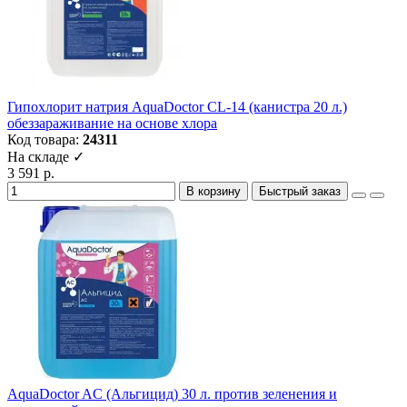
Гипохлорит натрия AquaDoctor CL-14 (канистра 20 л.)
обеззараживание на основе хлора
Код товара:
24311
На складе ✓
3 591 р.
В корзину
Быстрый заказ
AquaDoctor AC (Альгицид) 30 л. против зеленения и