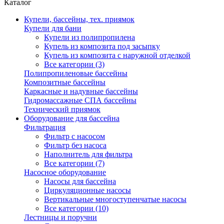
Каталог
Купели, бассейны, тех. приямок
Купели для бани
Купели из полипропилена
Купель из композита под засыпку
Купель из композита с наружной отделкой
Все категории (3)
Полипропиленовые бассейны
Композитные бассейны
Каркасные и надувные бассейны
Гидромассажные СПА бассейны
Технический приямок
Оборудование для бассейна
Фильтрация
Фильтр с насосом
Фильтр без насоса
Наполнитель для фильтра
Все категории (7)
Насосное оборудование
Насосы для бассейна
Циркуляционные насосы
Вертикальные многоступенчатые насосы
Все категории (10)
Лестницы и поручни