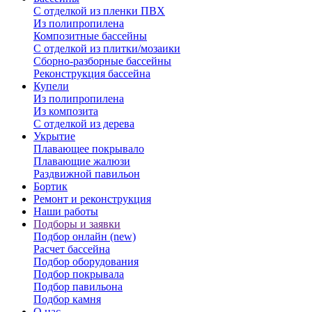
С отделкой из пленки ПВХ
Из полипропилена
Композитные бассейны
С отделкой из плитки/мозаики
Сборно-разборные бассейны
Реконструкция бассейна
Купели
Из полипропилена
Из композита
С отделкой из дерева
Укрытие
Плавающее покрывало
Плавающие жалюзи
Раздвижной павильон
Бортик
Ремонт и реконструкция
Наши работы
Подборы и заявки
Подбор онлайн (new)
Расчет бассейна
Подбор оборудования
Подбор покрывала
Подбор павильона
Подбор камня
О нас