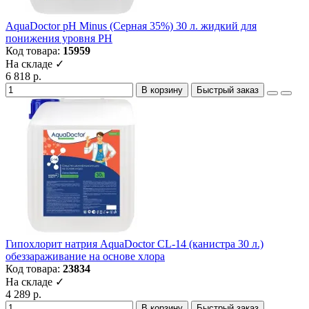
AquaDoctor pH Minus (Серная 35%) 30 л. жидкий для
понижения уровня РН
Код товара:
15959
На складе ✓
6 818 р.
В корзину
Быстрый заказ
Гипохлорит натрия AquaDoctor CL-14 (канистра 30 л.)
обеззараживание на основе хлора
Код товара:
23834
На складе ✓
4 289 р.
В корзину
Быстрый заказ