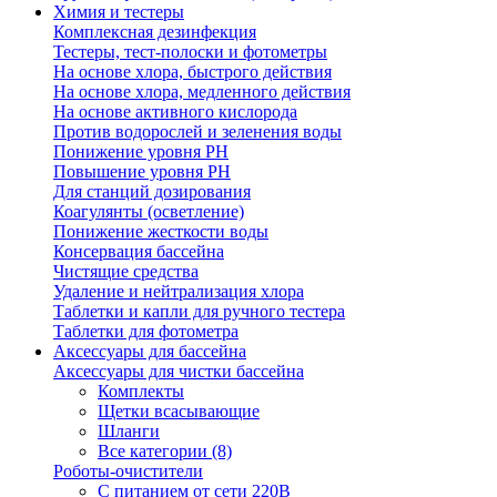
Химия и тестеры
Комплексная дезинфекция
Тестеры, тест-полоски и фотометры
На основе хлора, быстрого действия
На основе хлора, медленного действия
На основе активного кислорода
Против водорослей и зеленения воды
Понижение уровня РН
Повышение уровня РН
Для станций дозирования
Коагулянты (осветление)
Понижение жесткости воды
Консервация бассейна
Чистящие средства
Удаление и нейтрализация хлора
Таблетки и капли для ручного тестера
Таблетки для фотометра
Аксессуары для бассейна
Аксессуары для чистки бассейна
Комплекты
Щетки всасывающие
Шланги
Все категории (8)
Роботы-очистители
С питанием от сети 220В