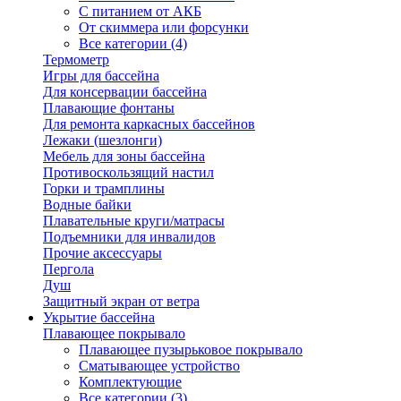
С питанием от АКБ
От скиммера или форсунки
Все категории (4)
Термометр
Игры для бассейна
Для консервации бассейна
Плавающие фонтаны
Для ремонта каркасных бассейнов
Лежаки (шезлонги)
Мебель для зоны бассейна
Противоскользящий настил
Горки и трамплины
Водные байки
Плавательные круги/матрасы
Подъемники для инвалидов
Прочие аксессуары
Пергола
Душ
Защитный экран от ветра
Укрытие бассейна
Плавающее покрывало
Плавающее пузырьковое покрывало
Сматывающее устройство
Комплектующие
Все категории (3)