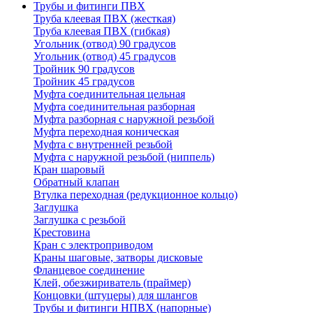
Трубы и фитинги ПВХ
Труба клеевая ПВХ (жесткая)
Труба клеевая ПВХ (гибкая)
Угольник (отвод) 90 градусов
Угольник (отвод) 45 градусов
Тройник 90 градусов
Тройник 45 градусов
Муфта соединительная цельная
Муфта соединительная разборная
Муфта разборная с наружной резьбой
Муфта переходная коническая
Муфта с внутренней резьбой
Муфта с наружной резьбой (ниппель)
Кран шаровый
Обратный клапан
Втулка переходная (редукционное кольцо)
Заглушка
Заглушка с резьбой
Крестовина
Кран с электроприводом
Краны шаговые, затворы дисковые
Фланцевое соединение
Клей, обезжириватель (праймер)
Концовки (штуцеры) для шлангов
Трубы и фитинги НПВХ (напорные)