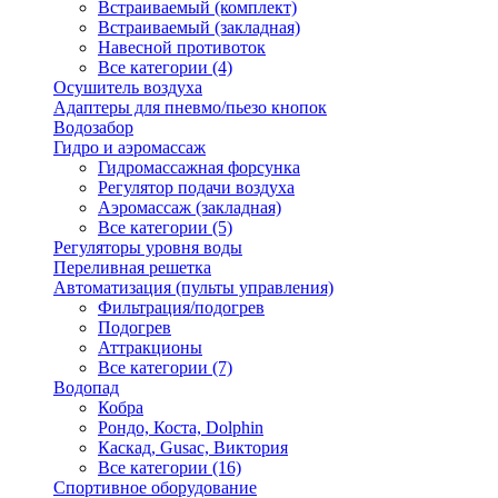
Встраиваемый (комплект)
Встраиваемый (закладная)
Навесной противоток
Все категории (4)
Осушитель воздуха
Адаптеры для пневмо/пьезо кнопок
Водозабор
Гидро и аэромассаж
Гидромассажная форсунка
Регулятор подачи воздуха
Аэромассаж (закладная)
Все категории (5)
Регуляторы уровня воды
Переливная решетка
Автоматизация (пульты управления)
Фильтрация/подогрев
Подогрев
Аттракционы
Все категории (7)
Водопад
Кобра
Рондо, Коста, Dolphin
Каскад, Gusac, Виктория
Все категории (16)
Спортивное оборудование