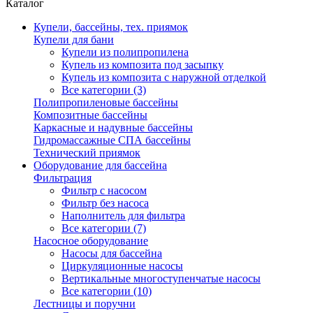
Каталог
Купели, бассейны, тех. приямок
Купели для бани
Купели из полипропилена
Купель из композита под засыпку
Купель из композита с наружной отделкой
Все категории (3)
Полипропиленовые бассейны
Композитные бассейны
Каркасные и надувные бассейны
Гидромассажные СПА бассейны
Технический приямок
Оборудование для бассейна
Фильтрация
Фильтр с насосом
Фильтр без насоса
Наполнитель для фильтра
Все категории (7)
Насосное оборудование
Насосы для бассейна
Циркуляционные насосы
Вертикальные многоступенчатые насосы
Все категории (10)
Лестницы и поручни