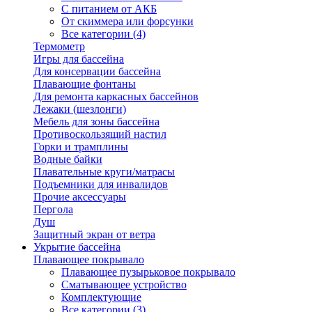
С питанием от АКБ
От скиммера или форсунки
Все категории (4)
Термометр
Игры для бассейна
Для консервации бассейна
Плавающие фонтаны
Для ремонта каркасных бассейнов
Лежаки (шезлонги)
Мебель для зоны бассейна
Противоскользящий настил
Горки и трамплины
Водные байки
Плавательные круги/матрасы
Подъемники для инвалидов
Прочие аксессуары
Пергола
Душ
Защитный экран от ветра
Укрытие бассейна
Плавающее покрывало
Плавающее пузырьковое покрывало
Сматывающее устройство
Комплектующие
Все категории (3)