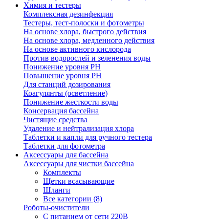
Химия и тестеры
Комплексная дезинфекция
Тестеры, тест-полоски и фотометры
На основе хлора, быстрого действия
На основе хлора, медленного действия
На основе активного кислорода
Против водорослей и зеленения воды
Понижение уровня РН
Повышение уровня РН
Для станций дозирования
Коагулянты (осветление)
Понижение жесткости воды
Консервация бассейна
Чистящие средства
Удаление и нейтрализация хлора
Таблетки и капли для ручного тестера
Таблетки для фотометра
Аксессуары для бассейна
Аксессуары для чистки бассейна
Комплекты
Щетки всасывающие
Шланги
Все категории (8)
Роботы-очистители
С питанием от сети 220В