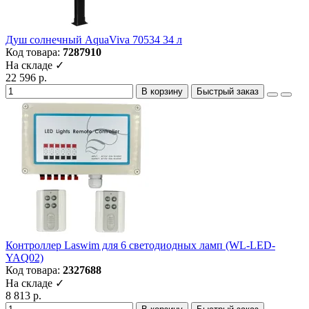
Душ солнечный AquaViva 70534 34 л
Код товара:
7287910
На складе ✓
22 596 р.
В корзину
Быстрый заказ
Контроллер Laswim для 6 светодиодных ламп (WL-LED-
YAQ02)
Код товара:
2327688
На складе ✓
8 813 р.