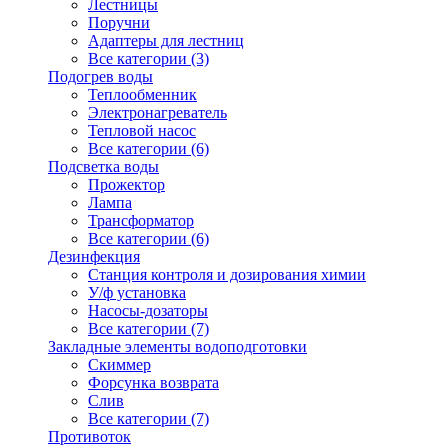
Лестницы
Поручни
Адаптеры для лестниц
Все категории (3)
Подогрев воды
Теплообменник
Электронагреватель
Тепловой насос
Все категории (6)
Подсветка воды
Прожектор
Лампа
Трансформатор
Все категории (6)
Дезинфекция
Станция контроля и дозирования химии
У/ф установка
Насосы-дозаторы
Все категории (7)
Закладные элементы водоподготовки
Скиммер
Форсунка возврата
Слив
Все категории (7)
Противоток