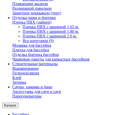
Плавающие жалюзи
Раздвижной павильон
Защитное покрывало (тент)
Отделка чаши и бортика
Пленка ПВХ (лайнер)
Пленка ПВХ с шириной 1,65 м.
Пленка ПВХ с шириной 1,80 м.
Пленка ПВХ с шириной 2,0 м.
Все категории (9)
Мозаика для бассейна
Плитка для бассейна
Отделка бортика бассейна
Чашковые пакеты для каркасных бассейнов
Строительные материалы
Выравнивание
Гидроизоляция
Клей
Затирка
Сауны, хамамы и бани
Аксессуары для саун и саун
Парогенераторы
Каталог
Бассейны