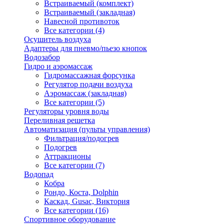
Встраиваемый (комплект)
Встраиваемый (закладная)
Навесной противоток
Все категории (4)
Осушитель воздуха
Адаптеры для пневмо/пьезо кнопок
Водозабор
Гидро и аэромассаж
Гидромассажная форсунка
Регулятор подачи воздуха
Аэромассаж (закладная)
Все категории (5)
Регуляторы уровня воды
Переливная решетка
Автоматизация (пульты управления)
Фильтрация/подогрев
Подогрев
Аттракционы
Все категории (7)
Водопад
Кобра
Рондо, Коста, Dolphin
Каскад, Gusac, Виктория
Все категории (16)
Спортивное оборудование