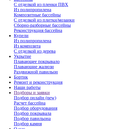
С отделкой из пленки ПВХ
Из полипропилена
Композитные бассейны
С отделкой из плитки/мозаики
Сборно-разборные бассейны
Реконструкция бассейна
Купели
Из полипропилена
Из композита
С отделкой из дерева
Укрытие
Плавающее покрывало
Плавающие жалюзи
Раздвижной павильон
Бортик
Ремонт и реконструкция
Наши работы
Подборы и заявки
Подбор онлайн (new)
Расчет бассейна
Подбор оборудования
Подбор покрывала
Подбор павильона
Подбор камня
О нас