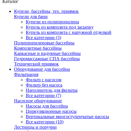
Каталог
Купели, бассейны, тех. приямок
Купели для бани
Купели из полипропилена
Купель из композита под засыпку
Купель из композита с наружной отделкой
Все категории (3)
Полипропиленовые бассейны
Композитные бассейны
Каркасные и надувные бассейны
Гидромассажные СПА бассейны
Технический приямок
Оборудование для бассейна
Фильтрация
Фильтр с насосом
Фильтр без насоса
Наполнитель для фильтра
Все категории (7)
Насосное оборудование
Насосы для бассейна
Циркуляционные насосы
Вертикальные многоступенчатые насосы
Все категории (10)
Лестницы и поручни