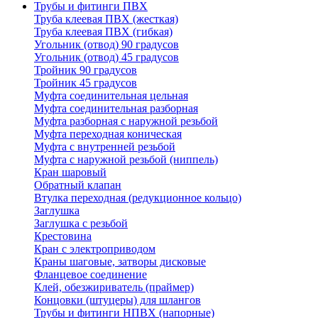
Трубы и фитинги ПВХ
Труба клеевая ПВХ (жесткая)
Труба клеевая ПВХ (гибкая)
Угольник (отвод) 90 градусов
Угольник (отвод) 45 градусов
Тройник 90 градусов
Тройник 45 градусов
Муфта соединительная цельная
Муфта соединительная разборная
Муфта разборная с наружной резьбой
Муфта переходная коническая
Муфта с внутренней резьбой
Муфта с наружной резьбой (ниппель)
Кран шаровый
Обратный клапан
Втулка переходная (редукционное кольцо)
Заглушка
Заглушка с резьбой
Крестовина
Кран с электроприводом
Краны шаговые, затворы дисковые
Фланцевое соединение
Клей, обезжириватель (праймер)
Концовки (штуцеры) для шлангов
Трубы и фитинги НПВХ (напорные)