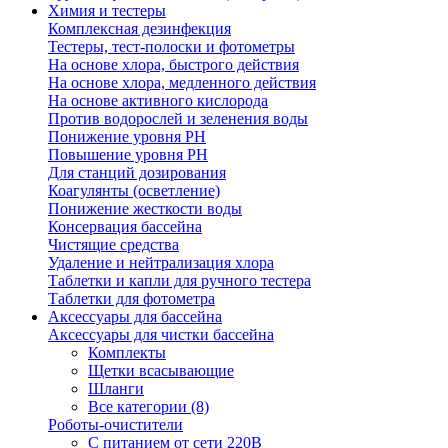
Химия и тестеры
Комплексная дезинфекция
Тестеры, тест-полоски и фотометры
На основе хлора, быстрого действия
На основе хлора, медленного действия
На основе активного кислорода
Против водорослей и зеленения воды
Понижение уровня РН
Повышение уровня РН
Для станций дозирования
Коагулянты (осветление)
Понижение жесткости воды
Консервация бассейна
Чистящие средства
Удаление и нейтрализация хлора
Таблетки и капли для ручного тестера
Таблетки для фотометра
Аксессуары для бассейна
Аксессуары для чистки бассейна
Комплекты
Щетки всасывающие
Шланги
Все категории (8)
Роботы-очистители
С питанием от сети 220В