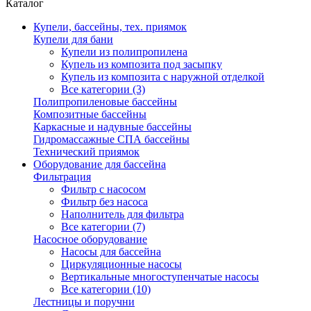
Каталог
Купели, бассейны, тех. приямок
Купели для бани
Купели из полипропилена
Купель из композита под засыпку
Купель из композита с наружной отделкой
Все категории (3)
Полипропиленовые бассейны
Композитные бассейны
Каркасные и надувные бассейны
Гидромассажные СПА бассейны
Технический приямок
Оборудование для бассейна
Фильтрация
Фильтр с насосом
Фильтр без насоса
Наполнитель для фильтра
Все категории (7)
Насосное оборудование
Насосы для бассейна
Циркуляционные насосы
Вертикальные многоступенчатые насосы
Все категории (10)
Лестницы и поручни