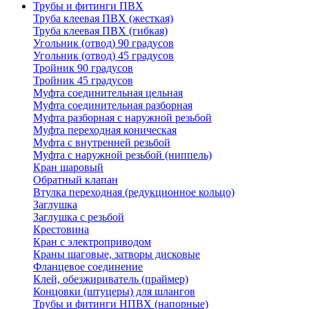
Трубы и фитинги ПВХ
Труба клеевая ПВХ (жесткая)
Труба клеевая ПВХ (гибкая)
Угольник (отвод) 90 градусов
Угольник (отвод) 45 градусов
Тройник 90 градусов
Тройник 45 градусов
Муфта соединительная цельная
Муфта соединительная разборная
Муфта разборная с наружной резьбой
Муфта переходная коническая
Муфта с внутренней резьбой
Муфта с наружной резьбой (ниппель)
Кран шаровый
Обратный клапан
Втулка переходная (редукционное кольцо)
Заглушка
Заглушка с резьбой
Крестовина
Кран с электроприводом
Краны шаговые, затворы дисковые
Фланцевое соединение
Клей, обезжириватель (праймер)
Концовки (штуцеры) для шлангов
Трубы и фитинги НПВХ (напорные)