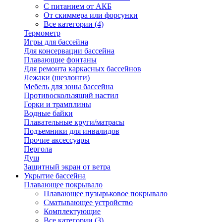
С питанием от АКБ
От скиммера или форсунки
Все категории (4)
Термометр
Игры для бассейна
Для консервации бассейна
Плавающие фонтаны
Для ремонта каркасных бассейнов
Лежаки (шезлонги)
Мебель для зоны бассейна
Противоскользящий настил
Горки и трамплины
Водные байки
Плавательные круги/матрасы
Подъемники для инвалидов
Прочие аксессуары
Пергола
Душ
Защитный экран от ветра
Укрытие бассейна
Плавающее покрывало
Плавающее пузырьковое покрывало
Сматывающее устройство
Комплектующие
Все категории (3)