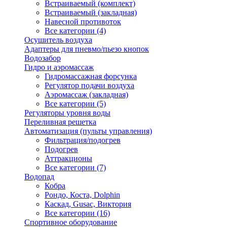
Встраиваемый (комплект)
Встраиваемый (закладная)
Навесной противоток
Все категории (4)
Осушитель воздуха
Адаптеры для пневмо/пьезо кнопок
Водозабор
Гидро и аэромассаж
Гидромассажная форсунка
Регулятор подачи воздуха
Аэромассаж (закладная)
Все категории (5)
Регуляторы уровня воды
Переливная решетка
Автоматизация (пульты управления)
Фильтрация/подогрев
Подогрев
Аттракционы
Все категории (7)
Водопад
Кобра
Рондо, Коста, Dolphin
Каскад, Gusac, Виктория
Все категории (16)
Спортивное оборудование