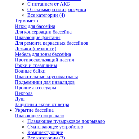
С питанием от АКБ
От скиммера или форсунки
Все категории (4)
Термометр
Игры для бассейна
Для консервации бассейна
Плавающие фонтаны
Для ремонта каркасных бассейнов
Лежаки (шезлонги)
Мебель для зоны бассейна
Противоскользящий настил
Горки и трамплины
Водные байки
Плавательные круги/матрасы
Подъемники для инвалидов
Прочие аксессуары
Пергола
Душ
Защитный экран от ветра
Укрытие бассейна
Плавающее покрывало
Плавающее пузырьковое покрывало
Сматывающее устройство
Комплектующие
Все категории (3)