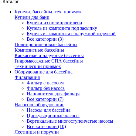
Каталог
Купели, бассейны, тех. приямок
Купели для бани
Купели из полипропилена
Купель из композита под засыпку
Купель из композита с наружной отделкой
Все категории (3)
Полипропиленовые бассейны
Композитные бассейны
Каркасные и надувные бассейны
Гидромассажные СПА бассейны
Технический приямок
Оборудование для бассейна
Фильтрация
Фильтр с насосом
Фильтр без насоса
Наполнитель для фильтра
Все категории (7)
Насосное оборудование
Насосы для бассейна
Циркуляционные насосы
Вертикальные многоступенчатые насосы
Все категории (10)
Лестницы и поручни