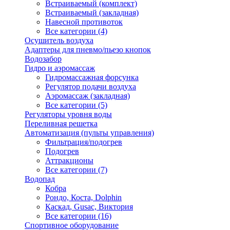
Встраиваемый (комплект)
Встраиваемый (закладная)
Навесной противоток
Все категории (4)
Осушитель воздуха
Адаптеры для пневмо/пьезо кнопок
Водозабор
Гидро и аэромассаж
Гидромассажная форсунка
Регулятор подачи воздуха
Аэромассаж (закладная)
Все категории (5)
Регуляторы уровня воды
Переливная решетка
Автоматизация (пульты управления)
Фильтрация/подогрев
Подогрев
Аттракционы
Все категории (7)
Водопад
Кобра
Рондо, Коста, Dolphin
Каскад, Gusac, Виктория
Все категории (16)
Спортивное оборудование