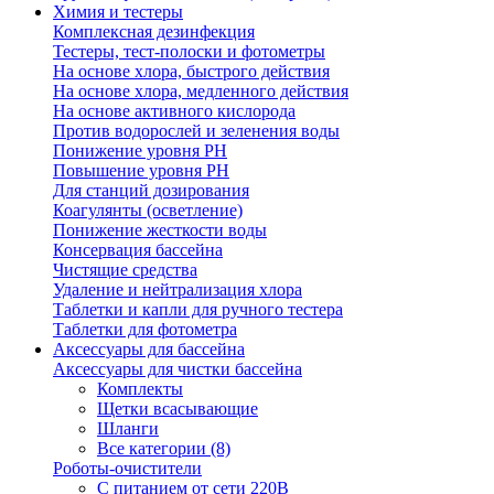
Химия и тестеры
Комплексная дезинфекция
Тестеры, тест-полоски и фотометры
На основе хлора, быстрого действия
На основе хлора, медленного действия
На основе активного кислорода
Против водорослей и зеленения воды
Понижение уровня РН
Повышение уровня РН
Для станций дозирования
Коагулянты (осветление)
Понижение жесткости воды
Консервация бассейна
Чистящие средства
Удаление и нейтрализация хлора
Таблетки и капли для ручного тестера
Таблетки для фотометра
Аксессуары для бассейна
Аксессуары для чистки бассейна
Комплекты
Щетки всасывающие
Шланги
Все категории (8)
Роботы-очистители
С питанием от сети 220В