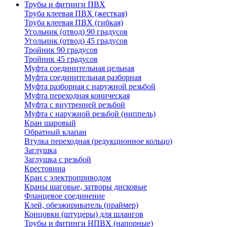
Трубы и фитинги ПВХ
Труба клеевая ПВХ (жесткая)
Труба клеевая ПВХ (гибкая)
Угольник (отвод) 90 градусов
Угольник (отвод) 45 градусов
Тройник 90 градусов
Тройник 45 градусов
Муфта соединительная цельная
Муфта соединительная разборная
Муфта разборная с наружной резьбой
Муфта переходная коническая
Муфта с внутренней резьбой
Муфта с наружной резьбой (ниппель)
Кран шаровый
Обратный клапан
Втулка переходная (редукционное кольцо)
Заглушка
Заглушка с резьбой
Крестовина
Кран с электроприводом
Краны шаговые, затворы дисковые
Фланцевое соединение
Клей, обезжириватель (праймер)
Концовки (штуцеры) для шлангов
Трубы и фитинги НПВХ (напорные)