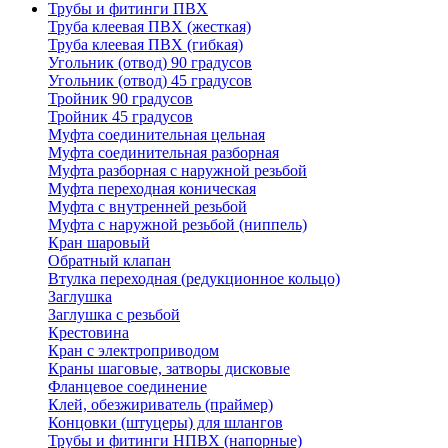
Трубы и фитинги ПВХ
Труба клеевая ПВХ (жесткая)
Труба клеевая ПВХ (гибкая)
Угольник (отвод) 90 градусов
Угольник (отвод) 45 градусов
Тройник 90 градусов
Тройник 45 градусов
Муфта соединительная цельная
Муфта соединительная разборная
Муфта разборная с наружной резьбой
Муфта переходная коническая
Муфта с внутренней резьбой
Муфта с наружной резьбой (ниппель)
Кран шаровый
Обратный клапан
Втулка переходная (редукционное кольцо)
Заглушка
Заглушка с резьбой
Крестовина
Кран с электроприводом
Краны шаговые, затворы дисковые
Фланцевое соединение
Клей, обезжириватель (праймер)
Концовки (штуцеры) для шлангов
Трубы и фитинги НПВХ (напорные)