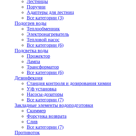
Лестницы
Поручни
Адаптеры для лестниц
Все категории (3)
Подогрев воды
Теплообменник
Электронагреватель
Тепловой насос
Все категории (6)
Подсветка воды
Прожектор
Лампа
Трансформатор
Все категории (6)
Дезинфекция
Станция контроля и дозирования химии
У/ф установка
Насосы-дозаторы
Все категории (7)
Закладные элементы водоподготовки
Скиммер
Форсунка возврата
Слив
Все категории (7)
Противоток