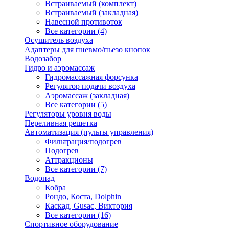
Встраиваемый (комплект)
Встраиваемый (закладная)
Навесной противоток
Все категории (4)
Осушитель воздуха
Адаптеры для пневмо/пьезо кнопок
Водозабор
Гидро и аэромассаж
Гидромассажная форсунка
Регулятор подачи воздуха
Аэромассаж (закладная)
Все категории (5)
Регуляторы уровня воды
Переливная решетка
Автоматизация (пульты управления)
Фильтрация/подогрев
Подогрев
Аттракционы
Все категории (7)
Водопад
Кобра
Рондо, Коста, Dolphin
Каскад, Gusac, Виктория
Все категории (16)
Спортивное оборудование