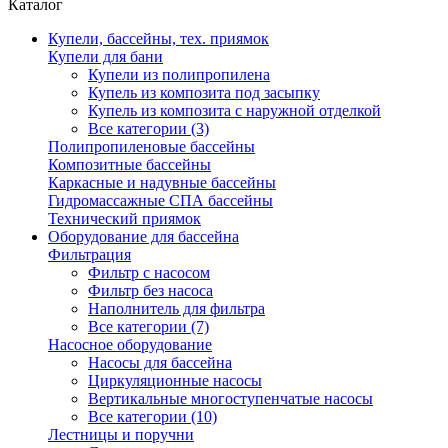
Каталог
Купели, бассейны, тех. приямок
Купели для бани
Купели из полипропилена
Купель из композита под засыпку
Купель из композита с наружной отделкой
Все категории (3)
Полипропиленовые бассейны
Композитные бассейны
Каркасные и надувные бассейны
Гидромассажные СПА бассейны
Технический приямок
Оборудование для бассейна
Фильтрация
Фильтр с насосом
Фильтр без насоса
Наполнитель для фильтра
Все категории (7)
Насосное оборудование
Насосы для бассейна
Циркуляционные насосы
Вертикальные многоступенчатые насосы
Все категории (10)
Лестницы и поручни