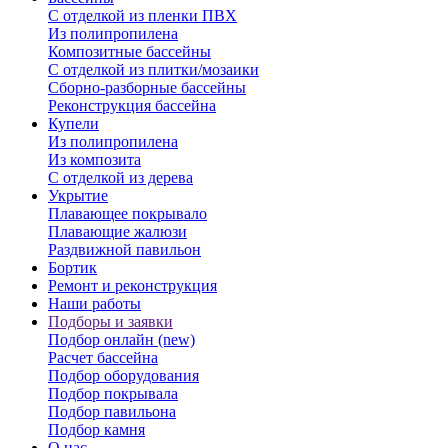
С отделкой из пленки ПВХ
Из полипропилена
Композитные бассейны
С отделкой из плитки/мозаики
Сборно-разборные бассейны
Реконструкция бассейна
Купели
Из полипропилена
Из композита
С отделкой из дерева
Укрытие
Плавающее покрывало
Плавающие жалюзи
Раздвижной павильон
Бортик
Ремонт и реконструкция
Наши работы
Подборы и заявки
Подбор онлайн (new)
Расчет бассейна
Подбор оборудования
Подбор покрывала
Подбор павильона
Подбор камня
О нас