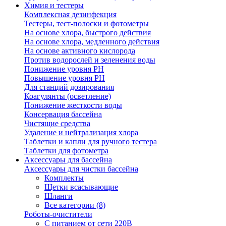
Химия и тестеры
Комплексная дезинфекция
Тестеры, тест-полоски и фотометры
На основе хлора, быстрого действия
На основе хлора, медленного действия
На основе активного кислорода
Против водорослей и зеленения воды
Понижение уровня РН
Повышение уровня РН
Для станций дозирования
Коагулянты (осветление)
Понижение жесткости воды
Консервация бассейна
Чистящие средства
Удаление и нейтрализация хлора
Таблетки и капли для ручного тестера
Таблетки для фотометра
Аксессуары для бассейна
Аксессуары для чистки бассейна
Комплекты
Щетки всасывающие
Шланги
Все категории (8)
Роботы-очистители
С питанием от сети 220В