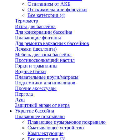
С питанием от АКБ
От скиммера или форсунки
Все категории (4)
Термометр
Игры для бассейна
Для консервации бассейна
Плавающие фонтаны
Для ремонта каркасных бассейнов
Лежаки (шезлонги)
Мебель для зоны бассейна
Противоскользящий настил
Горки и трамплины
Водные байки
Плавательные круги/матрасы
Подъемники для инвалидов
Прочие аксессуары
Пергола
Душ
Защитный экран от ветра
Укрытие бассейна
Плавающее покрывало
Плавающее пузырьковое покрывало
Сматывающее устройство
Комплектующие
Все категории (3)