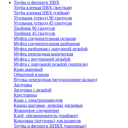
Трубы и фитинги ПВХ
Труба клеевая ПВХ (жесткая)
Труба клеевая ПВХ (гибкая)
Угольник (отвод) 90 градусов
Угольник (отвод) 45 градусов
Тройник 90 градусов
Тройник 45 градусов
Муфта соединительная цельная
Муфта соединительная разборная
Муфта разборная с наружной резьбой
Муфта переходная коническая
Муфта с внутренней резьбой
Муфта с наружной резьбой (ниппель)
Кран шаровый
Обратный клапан
Втулка переходная (редукционное кольцо)
Заглушка
Заглушка с резьбой
Крестовина
Кран с электроприводом
Краны шаговые, затворы дисковые
Фланцевое соединение
Клей, обезжириватель (праймер)
Концовки (штуцеры) для шлангов
Трубы и фитинги НПВХ (напорные)