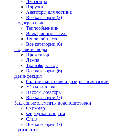
Лестницы
Поручни
Адаптеры для лестниц
Все категории (3)
Подогрев воды
Теплообменник
Электронагреватель
Тепловой насос
Все категории (6)
Подсветка воды
Прожектор
Лампа
Трансформатор
Все категории (6)
Дезинфекция
Станция контроля и дозирования химии
У/ф установка
Насосы-дозаторы
Все категории (7)
Закладные элементы водоподготовки
Скиммер
Форсунка возврата
Слив
Все категории (7)
Противоток