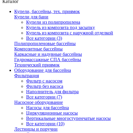
Каталог
Купели, бассейны, тех. приямок
Купели для бани
Купели из полипропилена
Купель из композита под засыпку
Купель из композита с наружной отделкой
Все категории (3)
Полипропиленовые бассейны
Композитные бассейны
Каркасные и надувные бассейны
Гидромассажные СПА бассейны
Технический приямок
Оборудование для бассейна
Фильтрация
Фильтр с насосом
Фильтр без насоса
Наполнитель для фильтра
Все категории (7)
Насосное оборудование
Насосы для бассейна
Циркуляционные насосы
Вертикальные многоступенчатые насосы
Все категории (10)
Лестницы и поручни