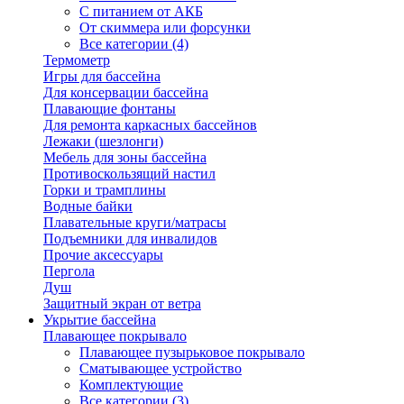
С питанием от АКБ
От скиммера или форсунки
Все категории (4)
Термометр
Игры для бассейна
Для консервации бассейна
Плавающие фонтаны
Для ремонта каркасных бассейнов
Лежаки (шезлонги)
Мебель для зоны бассейна
Противоскользящий настил
Горки и трамплины
Водные байки
Плавательные круги/матрасы
Подъемники для инвалидов
Прочие аксессуары
Пергола
Душ
Защитный экран от ветра
Укрытие бассейна
Плавающее покрывало
Плавающее пузырьковое покрывало
Сматывающее устройство
Комплектующие
Все категории (3)