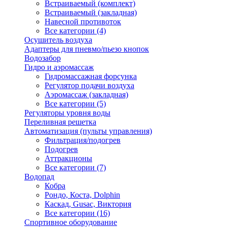
Встраиваемый (комплект)
Встраиваемый (закладная)
Навесной противоток
Все категории (4)
Осушитель воздуха
Адаптеры для пневмо/пьезо кнопок
Водозабор
Гидро и аэромассаж
Гидромассажная форсунка
Регулятор подачи воздуха
Аэромассаж (закладная)
Все категории (5)
Регуляторы уровня воды
Переливная решетка
Автоматизация (пульты управления)
Фильтрация/подогрев
Подогрев
Аттракционы
Все категории (7)
Водопад
Кобра
Рондо, Коста, Dolphin
Каскад, Gusac, Виктория
Все категории (16)
Спортивное оборудование