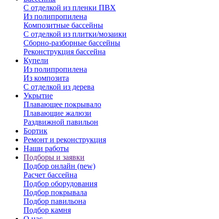
С отделкой из пленки ПВХ
Из полипропилена
Композитные бассейны
С отделкой из плитки/мозаики
Сборно-разборные бассейны
Реконструкция бассейна
Купели
Из полипропилена
Из композита
С отделкой из дерева
Укрытие
Плавающее покрывало
Плавающие жалюзи
Раздвижной павильон
Бортик
Ремонт и реконструкция
Наши работы
Подборы и заявки
Подбор онлайн (new)
Расчет бассейна
Подбор оборудования
Подбор покрывала
Подбор павильона
Подбор камня
О нас