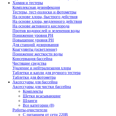
Химия и тестеры
Комплексная дезинфекция
Тестеры, тест-полоски и фотометры
На основе хлора, быстрого действия
На основе хлора, медленного действия
На основе активного кислорода
Против водорослей и зеленения воды
Понижение уровня РН
Повышение уровня РН
Для станций дозирования
Коагулянты (осветление)
Понижение жесткости воды
Консервация бассейна
Чистящие средства
Удаление и нейтрализация хлора
Таблетки и капли для ручного тестера
Таблетки для фотометра
Аксессуары для бассейна
Аксессуары для чистки бассейна
Комплекты
Щетки всасывающие
Шланги
Все категории (8)
Роботы-очистители
С питанием от сети 220В