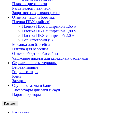
Плавающие жалюзи
Раздвижной павильон
Защитное покрывало (тент)
Отделка чаши и бортика
Пленка ПВХ (лайнер)
Пленка ПВХ с шириной 1,65 м.
Пленка ПВХ с шириной 1,80 м.
Пленка ПВХ с шириной 2,0 м.
Все категории (9)
Мозаика для бассейна
Плитка для бассейна
Отделка бортика бассейна
Чашковые пакеты для каркасных бассейнов
Строительные материалы
Выравнивание
Гидроизоляция
Клей
Затирка
Сауны, хамамы и бани
Аксессуары для саун и саун
Парогенераторы
Каталог
Бассейны