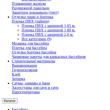
Плавающие жалюзи
Раздвижной павильон
Защитное покрывало (тент)
Отделка чаши и бортика
Пленка ПВХ (лайнер)
Пленка ПВХ с шириной 1,65 м.
Пленка ПВХ с шириной 1,80 м.
Пленка ПВХ с шириной 2,0 м.
Все категории (9)
Мозаика для бассейна
Плитка для бассейна
Отделка бортика бассейна
Чашковые пакеты для каркасных бассейнов
Строительные материалы
Выравнивание
Гидроизоляция
Клей
Затирка
Сауны, хамамы и бани
Аксессуары для саун и саун
Парогенераторы
Каталог
Бассейны