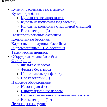
Каталог
Купели, бассейны, тех. приямок
Купели для бани
Купели из полипропилена
Купель из композита под засыпку
Купель из композита с наружной отделкой
Все категории (3)
Полипропиленовые бассейны
Композитные бассейны
Каркасные и надувные бассейны
Гидромассажные СПА бассейны
Технический приямок
Оборудование для бассейна
Фильтрация
Фильтр с насосом
Фильтр без насоса
Наполнитель для фильтра
Все категории (7)
Насосное оборудование
Насосы для бассейна
Циркуляционные насосы
Вертикальные многоступенчатые насосы
Все категории (10)
Лестницы и поручни