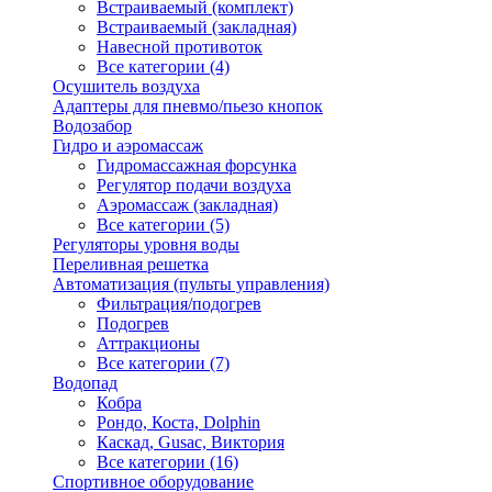
Встраиваемый (комплект)
Встраиваемый (закладная)
Навесной противоток
Все категории (4)
Осушитель воздуха
Адаптеры для пневмо/пьезо кнопок
Водозабор
Гидро и аэромассаж
Гидромассажная форсунка
Регулятор подачи воздуха
Аэромассаж (закладная)
Все категории (5)
Регуляторы уровня воды
Переливная решетка
Автоматизация (пульты управления)
Фильтрация/подогрев
Подогрев
Аттракционы
Все категории (7)
Водопад
Кобра
Рондо, Коста, Dolphin
Каскад, Gusac, Виктория
Все категории (16)
Спортивное оборудование