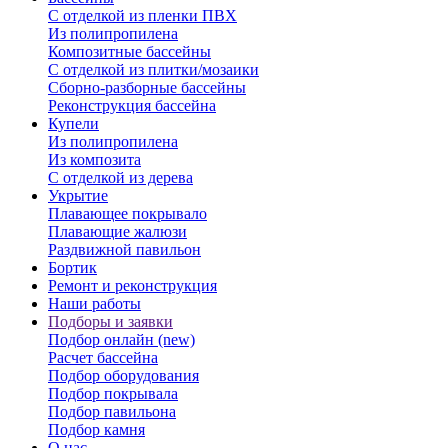
С отделкой из пленки ПВХ
Из полипропилена
Композитные бассейны
С отделкой из плитки/мозаики
Сборно-разборные бассейны
Реконструкция бассейна
Купели
Из полипропилена
Из композита
С отделкой из дерева
Укрытие
Плавающее покрывало
Плавающие жалюзи
Раздвижной павильон
Бортик
Ремонт и реконструкция
Наши работы
Подборы и заявки
Подбор онлайн (new)
Расчет бассейна
Подбор оборудования
Подбор покрывала
Подбор павильона
Подбор камня
О нас