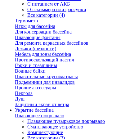
С питанием от АКБ
От скиммера или форсунки
Все категории (4)
Термометр
Игры для бассейна
Для консервации бассейна
Плавающие фонтаны
Для ремонта каркасных бассейнов
Лежаки (шезлонги)
Мебель для зоны бассейна
Противоскользящий настил
Горки и трамплины
Водные байки
Плавательные круги/матрасы
Подъемники для инвалидов
Прочие аксессуары
Пергола
Душ
Защитный экран от ветра
Укрытие бассейна
Плавающее покрывало
Плавающее пузырьковое покрывало
Сматывающее устройство
Комплектующие
Все категории (3)