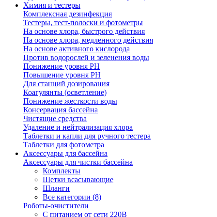
Химия и тестеры
Комплексная дезинфекция
Тестеры, тест-полоски и фотометры
На основе хлора, быстрого действия
На основе хлора, медленного действия
На основе активного кислорода
Против водорослей и зеленения воды
Понижение уровня РН
Повышение уровня РН
Для станций дозирования
Коагулянты (осветление)
Понижение жесткости воды
Консервация бассейна
Чистящие средства
Удаление и нейтрализация хлора
Таблетки и капли для ручного тестера
Таблетки для фотометра
Аксессуары для бассейна
Аксессуары для чистки бассейна
Комплекты
Щетки всасывающие
Шланги
Все категории (8)
Роботы-очистители
С питанием от сети 220В