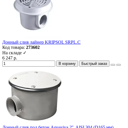
Донный слив лайнер KRIPSOL SRPL.C
Код товара:
273602
На складе ✓
6 247 р.
В корзину
Быстрый заказ
Донный слив под бетон Aquaviva 2'', AISI 304 (D165 мм),