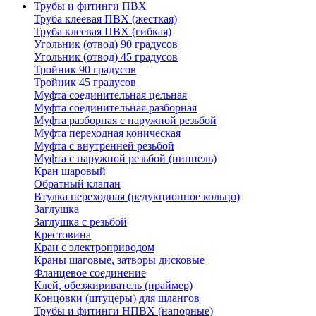
Трубы и фитинги ПВХ
Труба клеевая ПВХ (жесткая)
Труба клеевая ПВХ (гибкая)
Угольник (отвод) 90 градусов
Угольник (отвод) 45 градусов
Тройник 90 градусов
Тройник 45 градусов
Муфта соединительная цельная
Муфта соединительная разборная
Муфта разборная с наружной резьбой
Муфта переходная коническая
Муфта с внутренней резьбой
Муфта с наружной резьбой (ниппель)
Кран шаровый
Обратный клапан
Втулка переходная (редукционное кольцо)
Заглушка
Заглушка с резьбой
Крестовина
Кран с электроприводом
Краны шаговые, затворы дисковые
Фланцевое соединение
Клей, обезжириватель (праймер)
Концовки (штуцеры) для шлангов
Трубы и фитинги НПВХ (напорные)