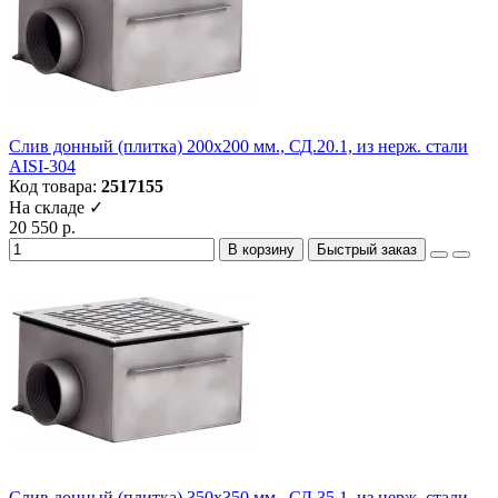
Слив донный (плитка) 200х200 мм., СД.20.1, из нерж. стали
AISI-304
Код товара:
2517155
На складе ✓
20 550 р.
В корзину
Быстрый заказ
Слив донный (плитка) 350х350 мм., СД.35.1, из нерж. стали