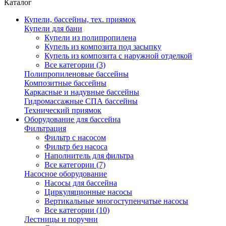
Каталог
Купели, бассейны, тех. приямок
Купели для бани
Купели из полипропилена
Купель из композита под засыпку
Купель из композита с наружной отделкой
Все категории (3)
Полипропиленовые бассейны
Композитные бассейны
Каркасные и надувные бассейны
Гидромассажные СПА бассейны
Технический приямок
Оборудование для бассейна
Фильтрация
Фильтр с насосом
Фильтр без насоса
Наполнитель для фильтра
Все категории (7)
Насосное оборудование
Насосы для бассейна
Циркуляционные насосы
Вертикальные многоступенчатые насосы
Все категории (10)
Лестницы и поручни