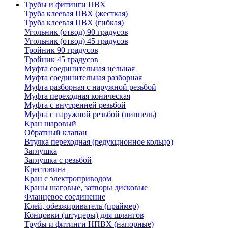
Трубы и фитинги ПВХ
Труба клеевая ПВХ (жесткая)
Труба клеевая ПВХ (гибкая)
Угольник (отвод) 90 градусов
Угольник (отвод) 45 градусов
Тройник 90 градусов
Тройник 45 градусов
Муфта соединительная цельная
Муфта соединительная разборная
Муфта разборная с наружной резьбой
Муфта переходная коническая
Муфта с внутренней резьбой
Муфта с наружной резьбой (ниппель)
Кран шаровый
Обратный клапан
Втулка переходная (редукционное кольцо)
Заглушка
Заглушка с резьбой
Крестовина
Кран с электроприводом
Краны шаговые, затворы дисковые
Фланцевое соединение
Клей, обезжириватель (праймер)
Концовки (штуцеры) для шлангов
Трубы и фитинги НПВХ (напорные)