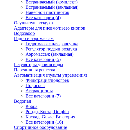
Встраиваемый (комплект)
Встраиваемый (закладная)
Навесной противоток
Все категории (4)
Осушитель воздуха
Адаптеры для пневмо/пьезо кнопок
Водозабор
Гидро и аэромассаж
Гидромассажная форсунка
Регулятор подачи воздуха
Аэромассаж (закладная)
Все категории (5)
Регуляторы уровня воды
Переливная решетка
Автоматизация (пульты управления)
Фильтрация/подогрев
Подогрев
Аттракционы
Все категории (7)
Водопад
Кобра
Рондо, Коста, Dolphin
Каскад, Gusac, Виктория
Все категории (16)
Спортивное оборудование