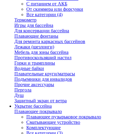
С питанием от АКБ
От скиммера или форсунки
Все категории (4)
Термометр
Игры для бассейна
Для консервации бассейна
Плавающие фонтаны
Для ремонта каркасных бассейнов
Лежаки (шезлонги)
Мебель для зоны бассейна
Противоскользящий настил
Горки и трамплины
Водные байки
Плавательные круги/матрасы
Подъемники для инвалидов
Прочие аксессуары
Пергола
Душ
Защитный экран от ветра
Укрытие бассейна
Плавающее покрывало
Плавающее пузырьковое покрывало
Сматывающее устройство
Комплектующие
Все категории (3)