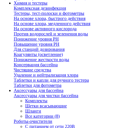
Химия и тестеры
Комплексная дезинфекция
Тестеры, тест-полоски и фотометры
На основе хлора, быстрого действия
На основе хлора, медленного действия
На основе активного кислорода
Против водорослей и зеленения воды
Понижение уровня РН
Повышение уровня РН
Для станций дозирования
Коагулянты (осветление)
Понижение жесткости воды
Консервация бассейна
Чистящие средства
Удаление и нейтрализация хлора
Таблетки и капли для ручного тестера
Таблетки для фотометра
Аксессуары для бассейна
Аксессуары для чистки бассейна
Комплекты
Щетки всасывающие
Шланги
Все категории (8)
Роботы-очистители
С питанием от сети 220В