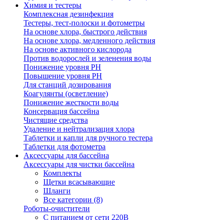
Химия и тестеры
Комплексная дезинфекция
Тестеры, тест-полоски и фотометры
На основе хлора, быстрого действия
На основе хлора, медленного действия
На основе активного кислорода
Против водорослей и зеленения воды
Понижение уровня РН
Повышение уровня РН
Для станций дозирования
Коагулянты (осветление)
Понижение жесткости воды
Консервация бассейна
Чистящие средства
Удаление и нейтрализация хлора
Таблетки и капли для ручного тестера
Таблетки для фотометра
Аксессуары для бассейна
Аксессуары для чистки бассейна
Комплекты
Щетки всасывающие
Шланги
Все категории (8)
Роботы-очистители
С питанием от сети 220В