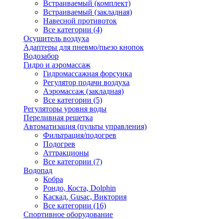
Встраиваемый (комплект)
Встраиваемый (закладная)
Навесной противоток
Все категории (4)
Осушитель воздуха
Адаптеры для пневмо/пьезо кнопок
Водозабор
Гидро и аэромассаж
Гидромассажная форсунка
Регулятор подачи воздуха
Аэромассаж (закладная)
Все категории (5)
Регуляторы уровня воды
Переливная решетка
Автоматизация (пульты управления)
Фильтрация/подогрев
Подогрев
Аттракционы
Все категории (7)
Водопад
Кобра
Рондо, Коста, Dolphin
Каскад, Gusac, Виктория
Все категории (16)
Спортивное оборудование