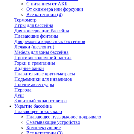
С питанием от АКБ
От скиммера или форсунки
Все категории (4)
Термометр
Игры для бассейна
Для консервации бассейна
Плавающие фонтаны
Для ремонта каркасных бассейнов
Лежаки (шезлонги)
Мебель для зоны бассейна
Противоскользящий настил
Горки и трамплины
Водные байки
Плавательные круги/матрасы
Подъемники для инвалидов
Прочие аксессуары
Пергола
Душ
Защитный экран от ветра
Укрытие бассейна
Плавающее покрывало
Плавающее пузырьковое покрывало
Сматывающее устройство
Комплектующие
Все категории (3)