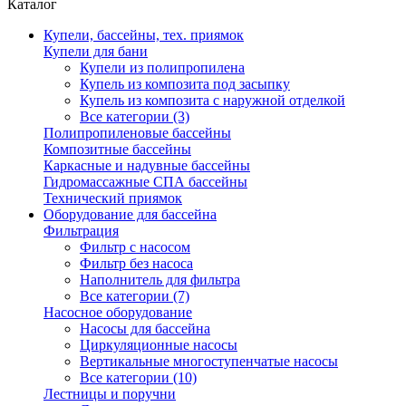
Каталог
Купели, бассейны, тех. приямок
Купели для бани
Купели из полипропилена
Купель из композита под засыпку
Купель из композита с наружной отделкой
Все категории (3)
Полипропиленовые бассейны
Композитные бассейны
Каркасные и надувные бассейны
Гидромассажные СПА бассейны
Технический приямок
Оборудование для бассейна
Фильтрация
Фильтр с насосом
Фильтр без насоса
Наполнитель для фильтра
Все категории (7)
Насосное оборудование
Насосы для бассейна
Циркуляционные насосы
Вертикальные многоступенчатые насосы
Все категории (10)
Лестницы и поручни