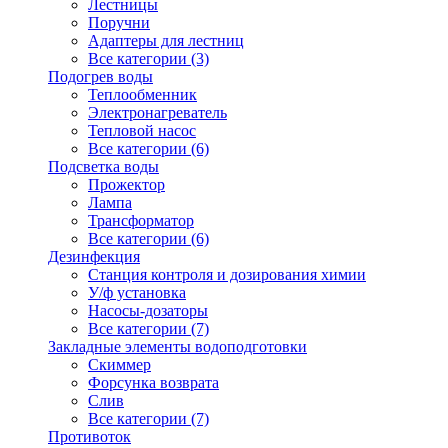
Лестницы
Поручни
Адаптеры для лестниц
Все категории (3)
Подогрев воды
Теплообменник
Электронагреватель
Тепловой насос
Все категории (6)
Подсветка воды
Прожектор
Лампа
Трансформатор
Все категории (6)
Дезинфекция
Станция контроля и дозирования химии
У/ф установка
Насосы-дозаторы
Все категории (7)
Закладные элементы водоподготовки
Скиммер
Форсунка возврата
Слив
Все категории (7)
Противоток