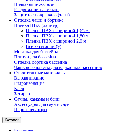
Плавающие жалюзи
Раздвижной павильон
Защитное покрывало (тент)
Отделка чаши и бортика
Пленка ПВХ (лайнер)
Пленка ПВХ с шириной 1,65 м.
Пленка ПВХ с шириной 1,80 м.
Пленка ПВХ с шириной 2,0 м.
Все категории (9)
Мозаика для бассейна
Плитка для бассейна
Отделка бортика бассейна
Чашковые пакеты для каркасных бассейнов
Строительные материалы
Выравнивание
Гидроизоляция
Клей
Затирка
Сауны, хамамы и бани
Аксессуары для саун и саун
Парогенераторы
Каталог
Бассейны