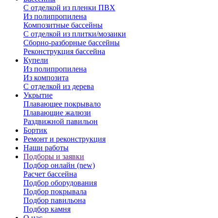
С отделкой из пленки ПВХ
Из полипропилена
Композитные бассейны
С отделкой из плитки/мозаики
Сборно-разборные бассейны
Реконструкция бассейна
Купели
Из полипропилена
Из композита
С отделкой из дерева
Укрытие
Плавающее покрывало
Плавающие жалюзи
Раздвижной павильон
Бортик
Ремонт и реконструкция
Наши работы
Подборы и заявки
Подбор онлайн (new)
Расчет бассейна
Подбор оборудования
Подбор покрывала
Подбор павильона
Подбор камня
О нас