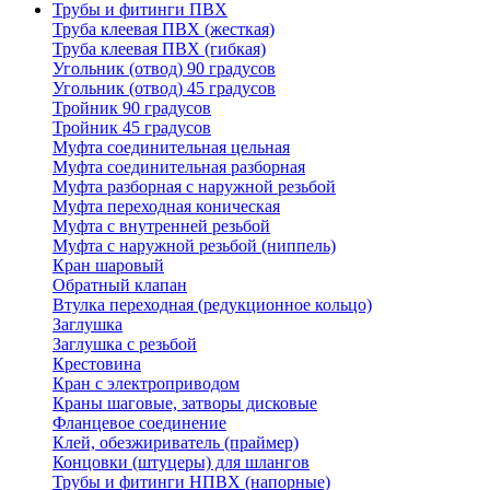
Трубы и фитинги ПВХ
Труба клеевая ПВХ (жесткая)
Труба клеевая ПВХ (гибкая)
Угольник (отвод) 90 градусов
Угольник (отвод) 45 градусов
Тройник 90 градусов
Тройник 45 градусов
Муфта соединительная цельная
Муфта соединительная разборная
Муфта разборная с наружной резьбой
Муфта переходная коническая
Муфта с внутренней резьбой
Муфта с наружной резьбой (ниппель)
Кран шаровый
Обратный клапан
Втулка переходная (редукционное кольцо)
Заглушка
Заглушка с резьбой
Крестовина
Кран с электроприводом
Краны шаговые, затворы дисковые
Фланцевое соединение
Клей, обезжириватель (праймер)
Концовки (штуцеры) для шлангов
Трубы и фитинги НПВХ (напорные)