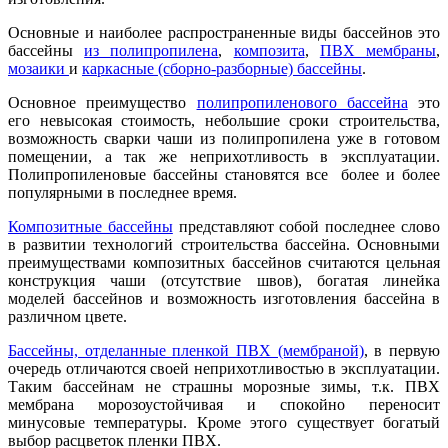
Основные и наиболее распространенные виды бассейнов это
бассейны
из полипропилена
,
композита
,
ПВХ мембраны
,
мозаики
и
каркасные (сборно-разборные) бассейны
.
Основное преимущество
полипропиленового бассейна
это
его невысокая стоимость, небольшие сроки строительства,
возможность сварки чаши из полипропилена уже в готовом
помещении, а так же неприхотливость в эксплуатации.
Полипропиленовые бассейны становятся все более и более
популярными в последнее время.
Композитные бассейны
представляют собой последнее слово
в развитии технологий строительства бассейна. Основными
преимуществами композитных бассейнов считаются цельная
конструкция чаши (отсутствие швов), богатая линейка
моделей бассейнов и возможность изготовления бассейна в
различном цвете.
Бассейны, отделанные пленкой ПВХ (мембраной)
, в первую
очередь отличаются своей неприхотливостью в эксплуатации.
Таким бассейнам не страшны морозные зимы, т.к. ПВХ
мембрана морозоустойчивая и спокойно переносит
минусовые температуры. Кроме этого существует богатый
выбор расцветок пленки ПВХ.