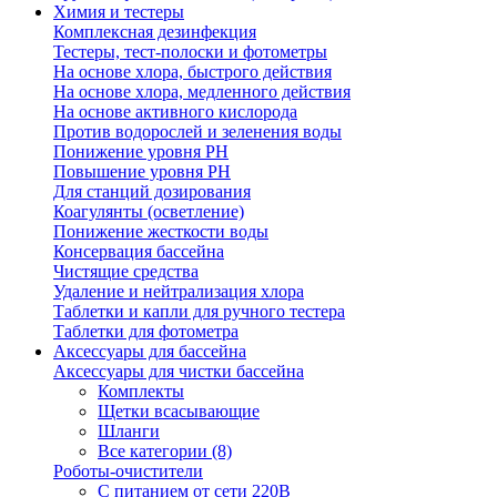
Химия и тестеры
Комплексная дезинфекция
Тестеры, тест-полоски и фотометры
На основе хлора, быстрого действия
На основе хлора, медленного действия
На основе активного кислорода
Против водорослей и зеленения воды
Понижение уровня РН
Повышение уровня РН
Для станций дозирования
Коагулянты (осветление)
Понижение жесткости воды
Консервация бассейна
Чистящие средства
Удаление и нейтрализация хлора
Таблетки и капли для ручного тестера
Таблетки для фотометра
Аксессуары для бассейна
Аксессуары для чистки бассейна
Комплекты
Щетки всасывающие
Шланги
Все категории (8)
Роботы-очистители
С питанием от сети 220В