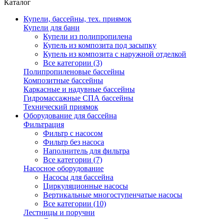
Каталог
Купели, бассейны, тех. приямок
Купели для бани
Купели из полипропилена
Купель из композита под засыпку
Купель из композита с наружной отделкой
Все категории (3)
Полипропиленовые бассейны
Композитные бассейны
Каркасные и надувные бассейны
Гидромассажные СПА бассейны
Технический приямок
Оборудование для бассейна
Фильтрация
Фильтр с насосом
Фильтр без насоса
Наполнитель для фильтра
Все категории (7)
Насосное оборудование
Насосы для бассейна
Циркуляционные насосы
Вертикальные многоступенчатые насосы
Все категории (10)
Лестницы и поручни