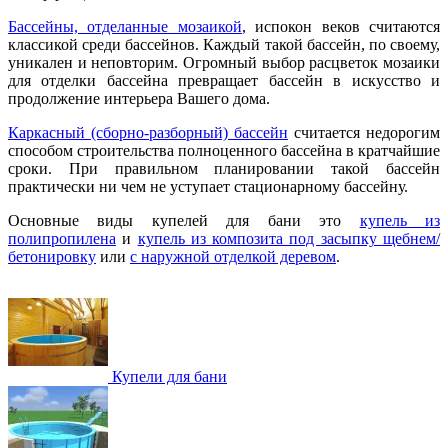
Бассейны, отделанные мозаикой
, испокон веков считаются
классикой среди бассейнов. Каждый такой бассейн, по своему,
уникален и неповторим. Огромный выбор расцветок мозаики
для отделки бассейна превращает бассейн в искусство и
продолжение интерьера Вашего дома.
Каркасный (сборно-разборный) бассейн
считается недорогим
способом строительства полноценного бассейна в кратчайшие
сроки. При правильном планировании такой бассейн
практически ни чем не уступает стационарному бассейну.
Основные виды купелей для бани это
купель из
полипропилена
и
купель из композита под засыпку щебнем/
бетонировку
или
с наружной отделкой деревом
.
Купели для бани