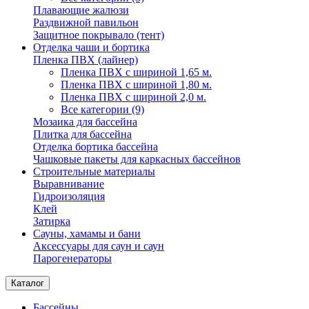
Плавающие жалюзи
Раздвижной павильон
Защитное покрывало (тент)
Отделка чаши и бортика
Пленка ПВХ (лайнер)
Пленка ПВХ с шириной 1,65 м.
Пленка ПВХ с шириной 1,80 м.
Пленка ПВХ с шириной 2,0 м.
Все категории (9)
Мозаика для бассейна
Плитка для бассейна
Отделка бортика бассейна
Чашковые пакеты для каркасных бассейнов
Строительные материалы
Выравнивание
Гидроизоляция
Клей
Затирка
Сауны, хамамы и бани
Аксессуары для саун и саун
Парогенераторы
Каталог
Бассейны