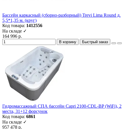
Бассейн каркасный (сборно-разборный) Trevi Lima Round д.
5,5*1,35 м. (круг)
Код товара:
1412556
На складе ✓
164 996 р.
В корзину
Быстрый заказ
Гидромассажный СПА бассейн Capri 2100-CDL-BP (WiFi), 2
места, 31+12 форсунок
Код товара:
6861
На складе ✓
957 478 р.