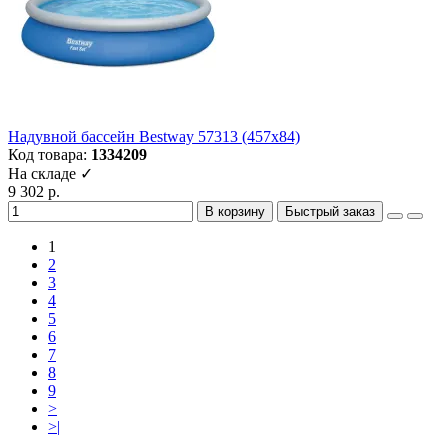
Надувной бассейн Bestway 57313 (457х84)
Код товара:
1334209
На складе ✓
9 302 р.
В корзину
Быстрый заказ
1
2
3
4
5
6
7
8
9
>
>|