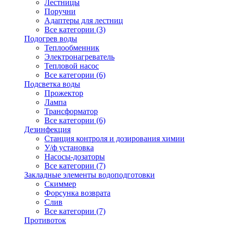
Лестницы
Поручни
Адаптеры для лестниц
Все категории (3)
Подогрев воды
Теплообменник
Электронагреватель
Тепловой насос
Все категории (6)
Подсветка воды
Прожектор
Лампа
Трансформатор
Все категории (6)
Дезинфекция
Станция контроля и дозирования химии
У/ф установка
Насосы-дозаторы
Все категории (7)
Закладные элементы водоподготовки
Скиммер
Форсунка возврата
Слив
Все категории (7)
Противоток