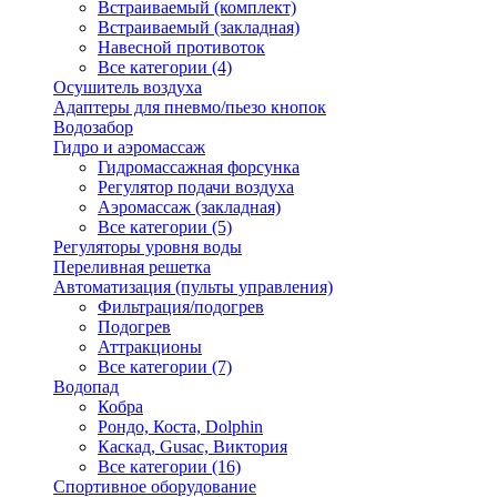
Встраиваемый (комплект)
Встраиваемый (закладная)
Навесной противоток
Все категории (4)
Осушитель воздуха
Адаптеры для пневмо/пьезо кнопок
Водозабор
Гидро и аэромассаж
Гидромассажная форсунка
Регулятор подачи воздуха
Аэромассаж (закладная)
Все категории (5)
Регуляторы уровня воды
Переливная решетка
Автоматизация (пульты управления)
Фильтрация/подогрев
Подогрев
Аттракционы
Все категории (7)
Водопад
Кобра
Рондо, Коста, Dolphin
Каскад, Gusac, Виктория
Все категории (16)
Спортивное оборудование