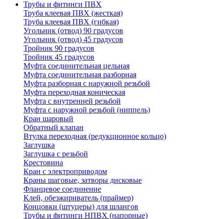
Трубы и фитинги ПВХ
Труба клеевая ПВХ (жесткая)
Труба клеевая ПВХ (гибкая)
Угольник (отвод) 90 градусов
Угольник (отвод) 45 градусов
Тройник 90 градусов
Тройник 45 градусов
Муфта соединительная цельная
Муфта соединительная разборная
Муфта разборная с наружной резьбой
Муфта переходная коническая
Муфта с внутренней резьбой
Муфта с наружной резьбой (ниппель)
Кран шаровый
Обратный клапан
Втулка переходная (редукционное кольцо)
Заглушка
Заглушка с резьбой
Крестовина
Кран с электроприводом
Краны шаговые, затворы дисковые
Фланцевое соединение
Клей, обезжириватель (праймер)
Концовки (штуцеры) для шлангов
Трубы и фитинги НПВХ (напорные)