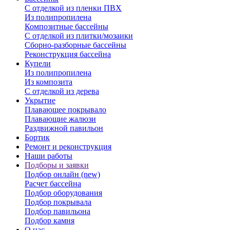
С отделкой из пленки ПВХ
Из полипропилена
Композитные бассейны
С отделкой из плитки/мозаики
Сборно-разборные бассейны
Реконструкция бассейна
Купели
Из полипропилена
Из композита
С отделкой из дерева
Укрытие
Плавающее покрывало
Плавающие жалюзи
Раздвижной павильон
Бортик
Ремонт и реконструкция
Наши работы
Подборы и заявки
Подбор онлайн (new)
Расчет бассейна
Подбор оборудования
Подбор покрывала
Подбор павильона
Подбор камня
О нас