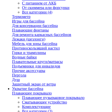
С питанием от АКБ
От скиммера или форсунки
Все категории (4)
Термометр
Игры для бассейна
Для консервации бассейна
Плавающие фонтаны
Для ремонта каркасных бассейнов
Лежаки (шезлонги)
Мебель для зоны бассейна
Противоскользящий настил
Горки и трамплины
Водные байки
Плавательные круги/матрасы
Подъемники для инвалидов
Прочие аксессуары
Пергола
Душ
Защитный экран от ветра
Укрытие бассейна
Плавающее покрывало
Плавающее пузырьковое покрывало
Сматывающее устройство
Комплектующие
Все категории (3)