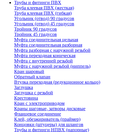
Трубы и фитинги ПВХ
Труба клеевая ПВХ (жесткая)
Труба клеевая ПВХ (гибкая)
Угольник (отвод) 90 градусов
Угольник (отвод) 45 градусов
Тройник 90 градусов
Тройник 45 градусов
Муфта соединительная цельная
Муфта соединительная разборная
Муфта разборная с наружной резьбой
Муфта переходная коническая
Муфта с внутренней резьбой
Муфта с наружной резьбой (ниппель)
Кран шаровый
Обратный клапан
Втулка переходная (редукционное кольцо)
Заглушка
Заглушка с резьбой
Крестовина
Кран с электроприводом
Краны шаговые, затворы дисковые
Фланцевое соединение
Клей, обезжириватель (праймер)
Концовки (штуцеры) для шлангов
Трубы и фитинги НПВХ (напорные)