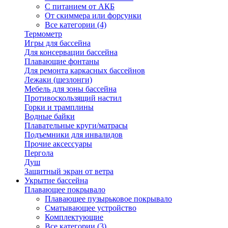
С питанием от АКБ
От скиммера или форсунки
Все категории (4)
Термометр
Игры для бассейна
Для консервации бассейна
Плавающие фонтаны
Для ремонта каркасных бассейнов
Лежаки (шезлонги)
Мебель для зоны бассейна
Противоскользящий настил
Горки и трамплины
Водные байки
Плавательные круги/матрасы
Подъемники для инвалидов
Прочие аксессуары
Пергола
Душ
Защитный экран от ветра
Укрытие бассейна
Плавающее покрывало
Плавающее пузырьковое покрывало
Сматывающее устройство
Комплектующие
Все категории (3)