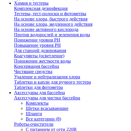
Химия и тестеры
Комплексная дезинфекция
Тестеры, тест-полоски и фотометры
На основе хлора, быстрого действия
На основе хлора, медленного действия
На основе активного кислорода
Против водорослей и зеленения воды
Понижение уровня РН
Повышение уровня РН
Для станций дозирования
Коагулянты (осветление)
Понижение жесткости воды
Консервация бассейна
Чистящие средства
Удаление и нейтрализация хлора
Таблетки и капли для ручного тестера
Таблетки для фотометра
Аксессуары для бассейна
Аксессуары для чистки бассейна
Комплекты
Щетки всасывающие
Шланги
Все категории (8)
Роботы-очистители
С питанием от сети 220В