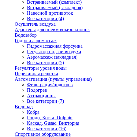
Встраиваемый (комплект)
Встраиваемый (закладная)
Навесной противоток
Все категории (4)
Осушитель воздуха
Адаптеры для пневмо/пьезо кнопок
Водозабор
Гидро и аэромассаж
Гидромассажная форсунка
Регулятор подачи воздуха
Аэромассаж (закладная)
Все категории (5)
Регуляторы уровня воды
Переливная решетка
Автоматизация (пульты управления)
Фильтрация/подогрев
Подогрев
Аттракционы
Все категории (7)
Водопад
Кобра
Рондо, Коста, Dolphin
Каскад, Gusac, Виктория
Все категории (16)
Спортивное оборудование