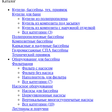
Каталог
Купели, бассейны, тех. приямок
Купели для бани
Купели из полипропилена
Купель из композита под засыпку
Купель из композита с наружной отделкой
Все категории (3)
Полипропиленовые бассейны
Композитные бассейны
Каркасные и надувные бассейны
Гидромассажные СПА бассейны
Технический приямок
Оборудование для бассейна
Фильтрация
Фильтр с насосом
Фильтр без насоса
Наполнитель для фильтра
Все категории (7)
Насосное оборудование
Насосы для бассейна
Циркуляционные насосы
Вертикальные многоступенчатые насосы
Все категории (10)
Лестницы и поручни