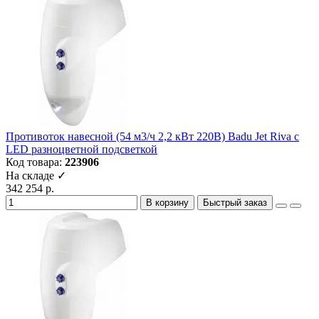
Противоток навесной (54 м3/ч 2,2 кВт 220B) Badu Jet Riva с
LED разноцветной подсветкой
Код товара:
223906
На складе ✓
342 254 р.
В корзину
Быстрый заказ