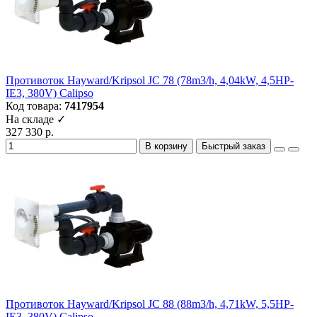
Противоток Hayward/Kripsol JC 78 (78m3/h, 4,04kW, 4,5HP-
IE3, 380V) Calipso
Код товара:
7417954
На складе ✓
327 330 р.
В корзину
Быстрый заказ
Противоток Hayward/Kripsol JC 88 (88m3/h, 4,71kW, 5,5HP-
IE3, 380V) Calipso