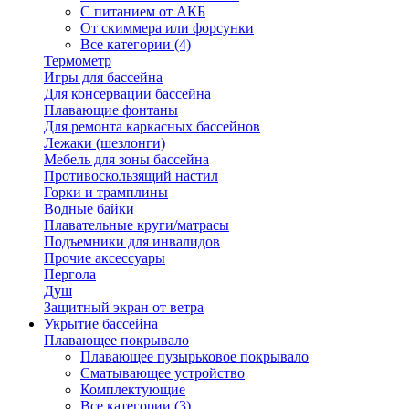
С питанием от АКБ
От скиммера или форсунки
Все категории (4)
Термометр
Игры для бассейна
Для консервации бассейна
Плавающие фонтаны
Для ремонта каркасных бассейнов
Лежаки (шезлонги)
Мебель для зоны бассейна
Противоскользящий настил
Горки и трамплины
Водные байки
Плавательные круги/матрасы
Подъемники для инвалидов
Прочие аксессуары
Пергола
Душ
Защитный экран от ветра
Укрытие бассейна
Плавающее покрывало
Плавающее пузырьковое покрывало
Сматывающее устройство
Комплектующие
Все категории (3)