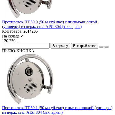
Противоток ПТ.50.0 (50 м.куб./час) с пневмо-кнопкой
(универс.) из нерж. стал AISI-304 (закладная)
Код товара:
2614205
На складе ✓
120 250 р.
В корзину
Быстрый заказ
ПЬЕЗО-КНОПКА
Противоток ПТ.50.1 (50 м.куб./час) с пьезо-кнопкой (универс.)
из нерж. стал AISI-304 (закладная)