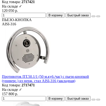
Код товара:
2717421
На складе ✓
120 050 р.
В корзину
Быстрый заказ
ПЬЕЗО-КНОПКА
AISI-316
Противоток ПТ.50.1/1 (50 м.куб./час) с пьезо-кнопкой
(универс.) из нерж. стал AISI-316 (закладная)
Код товара:
2717471
На складе ✓
157 800 р.
В корзину
Быстрый заказ