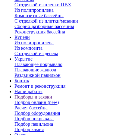
С отделкой из пленки ПВХ
Из полипропилена
Композитные бассейны
С отделкой из плитки/мозаики
Сборно-разборные бассейны
Реконструкция бассейна
Купели
Из полипропилена
Из композита
С отделкой из дерева
Укрытие
Плавающее покрывало
Плавающие жалюзи
Раздвижной павильон
Бортик
Ремонт и реконструкция
Наши работы
Подборы и заявки
Подбор онлайн (new)
Расчет бассейна
Подбор оборудования
Подбор покрывала
Подбор павильона
Подбор камня
О нас