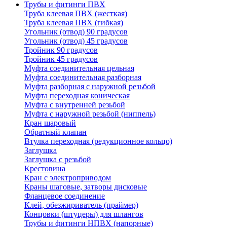
Трубы и фитинги ПВХ
Труба клеевая ПВХ (жесткая)
Труба клеевая ПВХ (гибкая)
Угольник (отвод) 90 градусов
Угольник (отвод) 45 градусов
Тройник 90 градусов
Тройник 45 градусов
Муфта соединительная цельная
Муфта соединительная разборная
Муфта разборная с наружной резьбой
Муфта переходная коническая
Муфта с внутренней резьбой
Муфта с наружной резьбой (ниппель)
Кран шаровый
Обратный клапан
Втулка переходная (редукционное кольцо)
Заглушка
Заглушка с резьбой
Крестовина
Кран с электроприводом
Краны шаговые, затворы дисковые
Фланцевое соединение
Клей, обезжириватель (праймер)
Концовки (штуцеры) для шлангов
Трубы и фитинги НПВХ (напорные)