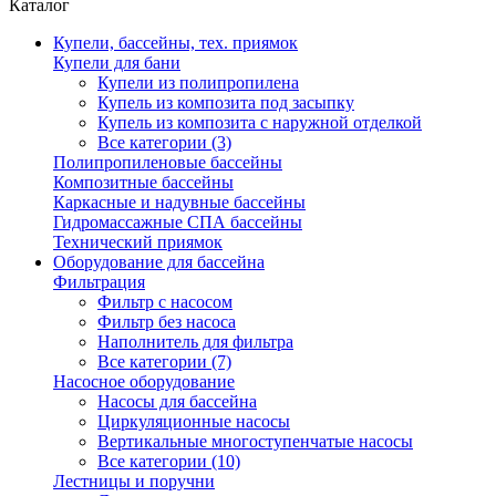
Каталог
Купели, бассейны, тех. приямок
Купели для бани
Купели из полипропилена
Купель из композита под засыпку
Купель из композита с наружной отделкой
Все категории (3)
Полипропиленовые бассейны
Композитные бассейны
Каркасные и надувные бассейны
Гидромассажные СПА бассейны
Технический приямок
Оборудование для бассейна
Фильтрация
Фильтр с насосом
Фильтр без насоса
Наполнитель для фильтра
Все категории (7)
Насосное оборудование
Насосы для бассейна
Циркуляционные насосы
Вертикальные многоступенчатые насосы
Все категории (10)
Лестницы и поручни