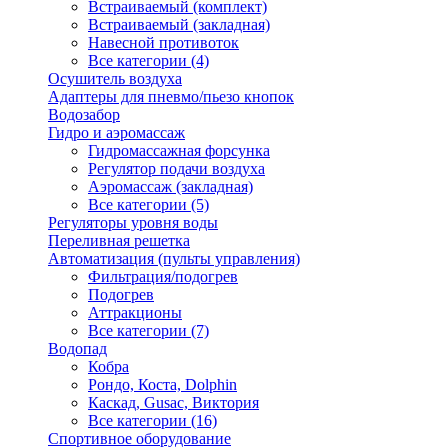
Встраиваемый (комплект)
Встраиваемый (закладная)
Навесной противоток
Все категории (4)
Осушитель воздуха
Адаптеры для пневмо/пьезо кнопок
Водозабор
Гидро и аэромассаж
Гидромассажная форсунка
Регулятор подачи воздуха
Аэромассаж (закладная)
Все категории (5)
Регуляторы уровня воды
Переливная решетка
Автоматизация (пульты управления)
Фильтрация/подогрев
Подогрев
Аттракционы
Все категории (7)
Водопад
Кобра
Рондо, Коста, Dolphin
Каскад, Gusac, Виктория
Все категории (16)
Спортивное оборудование