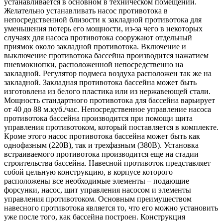
устанавливается в основном в техническом помещении.
Желательно устанавливать насос противотока в
непосредственной близости к закладной противотока для
уменьшения потерь его мощности, из-за чего в некоторых
случаях для насоса противотока сооружают отдельный
приямок около закладной противотока. Включение и
выключение противотока бассейна производится нажатием
пневмокнопки, расположенной непосредственно на
закладной. Регулятор подмеса воздуха расположен так же на
закладной. Закладная противотока бассейна может быть
изготовлена из белого пластика или из нержавеющей стали.
Мощность стандартного противотока для бассейна варьирует
от 40 до 88 м.куб./час. Непосредственное управление насоса
противотока бассейна производится при помощи щита
управления противотоком, который поставляется в комплекте.
Кроме этого насос противотока бассейна может быть как
однофазным (220В), так и трехфазным (380В). Установка
встраиваемого противотока производится еще на стадии
строительства бассейна. Навесной противоток представляет
собой цельную конструкцию, в корпусе которого
расположены все необходимые элементы – подающие
форсунки, насос, щит управления насосом и элементы
управления противотоком. Основным преимуществом
навесного противотока является то, что его можно установить
уже после того, как бассейна построен. Конструкция