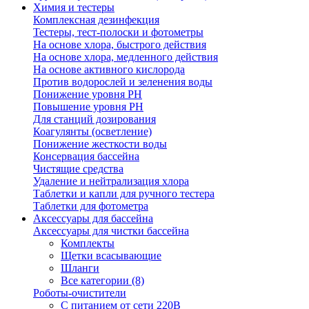
Химия и тестеры
Комплексная дезинфекция
Тестеры, тест-полоски и фотометры
На основе хлора, быстрого действия
На основе хлора, медленного действия
На основе активного кислорода
Против водорослей и зеленения воды
Понижение уровня РН
Повышение уровня РН
Для станций дозирования
Коагулянты (осветление)
Понижение жесткости воды
Консервация бассейна
Чистящие средства
Удаление и нейтрализация хлора
Таблетки и капли для ручного тестера
Таблетки для фотометра
Аксессуары для бассейна
Аксессуары для чистки бассейна
Комплекты
Щетки всасывающие
Шланги
Все категории (8)
Роботы-очистители
С питанием от сети 220В