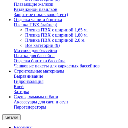
Плавающие жалюзи
Раздвижной павильон
Защитное покрывало (тент)
Отделка чаши и бортика
Пленка ПВХ (лайнер)
Пленка ПВХ с шириной 1,65 м.
Пленка ПВХ с шириной 1,80 м.
Пленка ПВХ с шириной 2,0 м.
Все категории (9)
Мозаика для бассейна
Плитка для бассейна
Отделка бортика бассейна
Чашковые пакеты для каркасных бассейнов
Строительные материалы
Выравнивание
Гидроизоляция
Клей
Затирка
Сауны, хамамы и бани
Аксессуары для саун и саун
Парогенераторы
Каталог
Бассейны