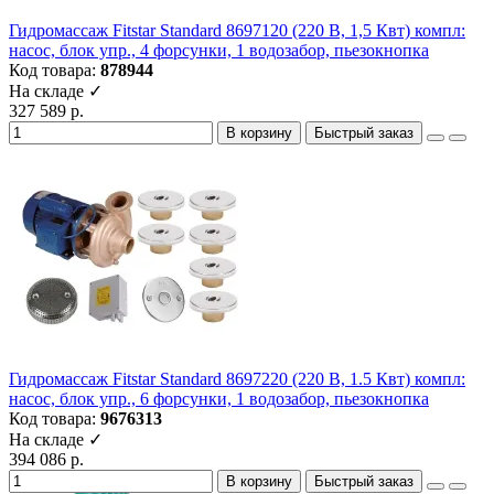
Гидромассаж Fitstar Standard 8697120 (220 В, 1,5 Квт) компл:
насос, блок упр., 4 форсунки, 1 водозабор, пьезокнопка
Код товара:
878944
На складе ✓
327 589 р.
В корзину
Быстрый заказ
Гидромассаж Fitstar Standard 8697220 (220 В, 1.5 Квт) компл:
насос, блок упр., 6 форсунки, 1 водозабор, пьезокнопка
Код товара:
9676313
На складе ✓
394 086 р.
В корзину
Быстрый заказ