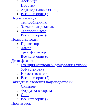
Лестницы
Поручни
Адаптеры для лестниц
Все категории (3)
Подогрев воды
Теплообменник
Электронагреватель
Тепловой насос
Все категории (6)
Подсветка воды
Прожектор
Лампа
Трансформатор
Все категории (6)
Дезинфекция
Станция контроля и дозирования химии
У/ф установка
Насосы-дозаторы
Все категории (7)
Закладные элементы водоподготовки
Скиммер
Форсунка возврата
Слив
Все категории (7)
Противоток