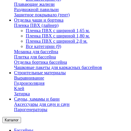
Плавающие жалюзи
Раздвижной павильон
Защитное покрывало (тент)
Отделка чаши и бортика
Пленка ПВХ (лайнер)
Пленка ПВХ с шириной 1,65 м.
Пленка ПВХ с шириной 1,80 м.
Пленка ПВХ с шириной 2,0 м.
Все категории (9)
Мозаика для бассейна
Плитка для бассейна
Отделка бортика бассейна
Чашковые пакеты для каркасных бассейнов
Строительные материалы
Выравнивание
Гидроизоляция
Клей
Затирка
Сауны, хамамы и бани
Аксессуары для саун и саун
Парогенераторы
Каталог
Бассейны