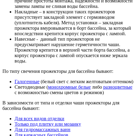
причине простоты монтажа, надежности и возможности
замены лампы не сливая воды бассейна.
Накладные – в конструкции таких прожекторов
присутствует закладной элемент с гермовводом
(уплотнитель кабеля). Метод установки – закладная
прожектора вмуровывается в борт бассейна, за который
впоследствии крепится корпус прожектора с лампой.
Навесные - данный тип прожекторов не
предусматривает нарушение герметичности чаши.
Прожектор крепится в верхней части борта бассейна, а
корпус прожектора с лампой опускается ниже зеркала
воды.
По типу свечения прожекторы для бассейна бывают:
Галогенные
(белый свет с легким желтоватым оттенком)
Светодиодные (
монохромные белые
либо
разноцветные
с возможностью смены цветов и режимов)
В зависимости от типа и отделки чаши прожекторы для
бассейна бывают:
Для всех видов отделки
Только под плитку или мозаику
Для гидромассажных ванн
Для каркасных бассейнов