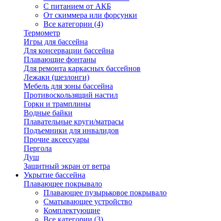
С питанием от АКБ
От скиммера или форсунки
Все категории (4)
Термометр
Игры для бассейна
Для консервации бассейна
Плавающие фонтаны
Для ремонта каркасных бассейнов
Лежаки (шезлонги)
Мебель для зоны бассейна
Противоскользящий настил
Горки и трамплины
Водные байки
Плавательные круги/матрасы
Подъемники для инвалидов
Прочие аксессуары
Пергола
Душ
Защитный экран от ветра
Укрытие бассейна
Плавающее покрывало
Плавающее пузырьковое покрывало
Сматывающее устройство
Комплектующие
Все категории (3)