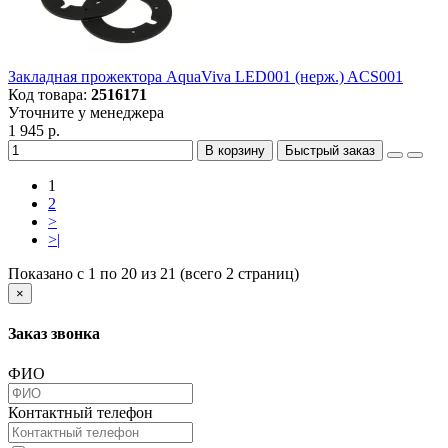
Закладная прожектора AquaViva LED001 (нерж.) ACS001
Код товара:
2516171
Уточните у менеджера
1 945 р.
В корзину
Быстрый заказ
1
2
>
>|
Показано с 1 по 20 из 21 (всего 2 страниц)
×
Заказ звонка
ФИО
Контактный телефон