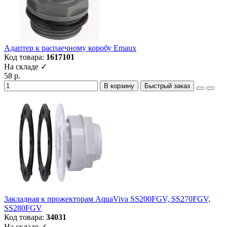
Адаптер к распаечному коробу Emaux
Код товара:
1617101
На складе ✓
58 р.
В корзину
Быстрый заказ
Закладная к прожекторам AquaViva SS200FGV, SS270FGV,
SS280FGV
Код товара:
34031
На складе ✓