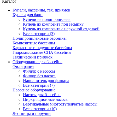
Каталог
Купели, бассейны, тех. приямок
Купели для бани
Купели из полипропилена
Купель из композита под засыпку
Купель из композита с наружной отделкой
Все категории (3)
Полипропиленовые бассейны
Композитные бассейны
Каркасные и надувные бассейны
Гидромассажные СПА бассейны
Технический приямок
Оборудование для бассейна
Фильтрация
Фильтр с насосом
Фильтр без насоса
Наполнитель для фильтра
Все категории (7)
Насосное оборудование
Насосы для бассейна
Циркуляционные насосы
Вертикальные многоступенчатые насосы
Все категории (10)
Лестницы и поручни