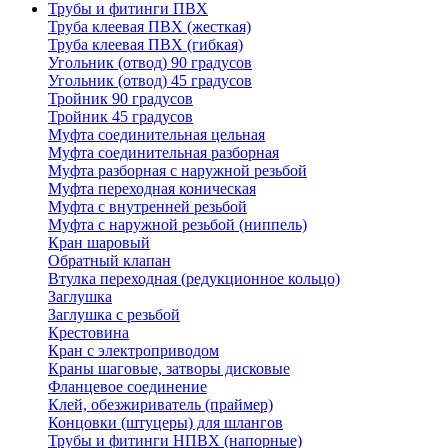
Трубы и фитинги ПВХ
Труба клеевая ПВХ (жесткая)
Труба клеевая ПВХ (гибкая)
Угольник (отвод) 90 градусов
Угольник (отвод) 45 градусов
Тройник 90 градусов
Тройник 45 градусов
Муфта соединительная цельная
Муфта соединительная разборная
Муфта разборная с наружной резьбой
Муфта переходная коническая
Муфта с внутренней резьбой
Муфта с наружной резьбой (ниппель)
Кран шаровый
Обратный клапан
Втулка переходная (редукционное кольцо)
Заглушка
Заглушка с резьбой
Крестовина
Кран с электроприводом
Краны шаговые, затворы дисковые
Фланцевое соединение
Клей, обезжириватель (праймер)
Концовки (штуцеры) для шлангов
Трубы и фитинги НПВХ (напорные)