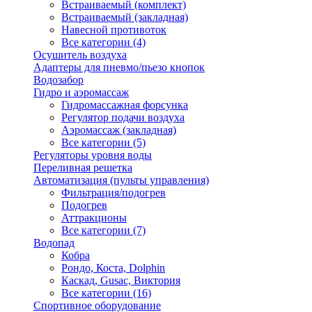
Встраиваемый (комплект)
Встраиваемый (закладная)
Навесной противоток
Все категории (4)
Осушитель воздуха
Адаптеры для пневмо/пьезо кнопок
Водозабор
Гидро и аэромассаж
Гидромассажная форсунка
Регулятор подачи воздуха
Аэромассаж (закладная)
Все категории (5)
Регуляторы уровня воды
Переливная решетка
Автоматизация (пульты управления)
Фильтрация/подогрев
Подогрев
Аттракционы
Все категории (7)
Водопад
Кобра
Рондо, Коста, Dolphin
Каскад, Gusac, Виктория
Все категории (16)
Спортивное оборудование