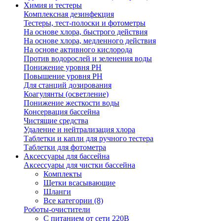
Химия и тестеры
Комплексная дезинфекция
Тестеры, тест-полоски и фотометры
На основе хлора, быстрого действия
На основе хлора, медленного действия
На основе активного кислорода
Против водорослей и зеленения воды
Понижение уровня РН
Повышение уровня РН
Для станций дозирования
Коагулянты (осветление)
Понижение жесткости воды
Консервация бассейна
Чистящие средства
Удаление и нейтрализация хлора
Таблетки и капли для ручного тестера
Таблетки для фотометра
Аксессуары для бассейна
Аксессуары для чистки бассейна
Комплекты
Щетки всасывающие
Шланги
Все категории (8)
Роботы-очистители
С питанием от сети 220В