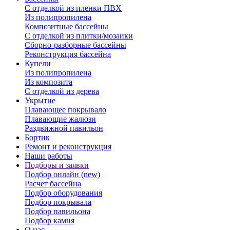
С отделкой из пленки ПВХ
Из полипропилена
Композитные бассейны
С отделкой из плитки/мозаики
Сборно-разборные бассейны
Реконструкция бассейна
Купели
Из полипропилена
Из композита
С отделкой из дерева
Укрытие
Плавающее покрывало
Плавающие жалюзи
Раздвижной павильон
Бортик
Ремонт и реконструкция
Наши работы
Подборы и заявки
Подбор онлайн (new)
Расчет бассейна
Подбор оборудования
Подбор покрывала
Подбор павильона
Подбор камня
О нас