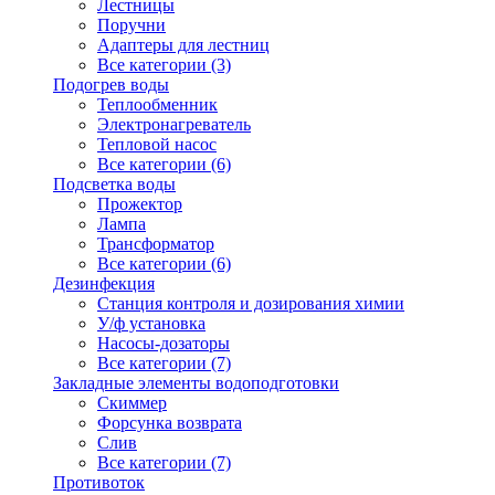
Лестницы
Поручни
Адаптеры для лестниц
Все категории (3)
Подогрев воды
Теплообменник
Электронагреватель
Тепловой насос
Все категории (6)
Подсветка воды
Прожектор
Лампа
Трансформатор
Все категории (6)
Дезинфекция
Станция контроля и дозирования химии
У/ф установка
Насосы-дозаторы
Все категории (7)
Закладные элементы водоподготовки
Скиммер
Форсунка возврата
Слив
Все категории (7)
Противоток