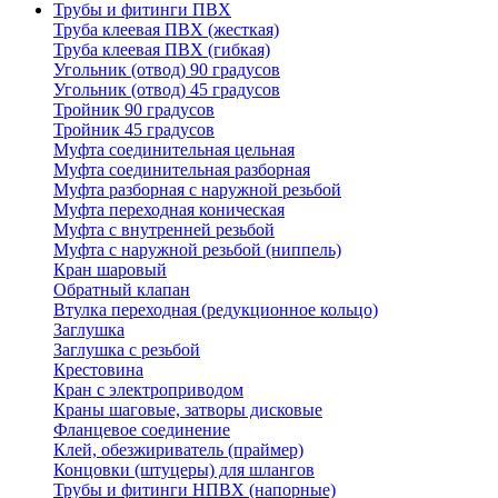
Трубы и фитинги ПВХ
Труба клеевая ПВХ (жесткая)
Труба клеевая ПВХ (гибкая)
Угольник (отвод) 90 градусов
Угольник (отвод) 45 градусов
Тройник 90 градусов
Тройник 45 градусов
Муфта соединительная цельная
Муфта соединительная разборная
Муфта разборная с наружной резьбой
Муфта переходная коническая
Муфта с внутренней резьбой
Муфта с наружной резьбой (ниппель)
Кран шаровый
Обратный клапан
Втулка переходная (редукционное кольцо)
Заглушка
Заглушка с резьбой
Крестовина
Кран с электроприводом
Краны шаговые, затворы дисковые
Фланцевое соединение
Клей, обезжириватель (праймер)
Концовки (штуцеры) для шлангов
Трубы и фитинги НПВХ (напорные)