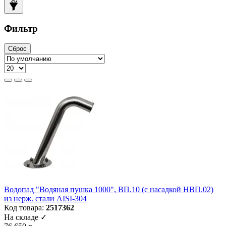
Фильтр
Сброс
Водопад "Водяная пушка 1000", ВП.10 (с насадкой НВП.02)
из нерж. стали AISI-304
Код товара:
2517362
На складе ✓