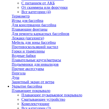
С питанием от АКБ
От скиммера или форсунки
Все категории (4)
Термометр
Игры для бассейна
Для консервации бассейна
Плавающие фонтаны
Для ремонта каркасных бассейнов
Лежаки (шезлонги)
Мебель для зоны бассейна
Противоскользящий настил
Горки и трамплины
Водные байки
Плавательные круги/матрасы
Подъемники для инвалидов
Прочие аксессуары
Пергола
Душ
Защитный экран от ветра
Укрытие бассейна
Плавающее покрывало
Плавающее пузырьковое покрывало
Сматывающее устройство
Комплектующие
Все категории (3)