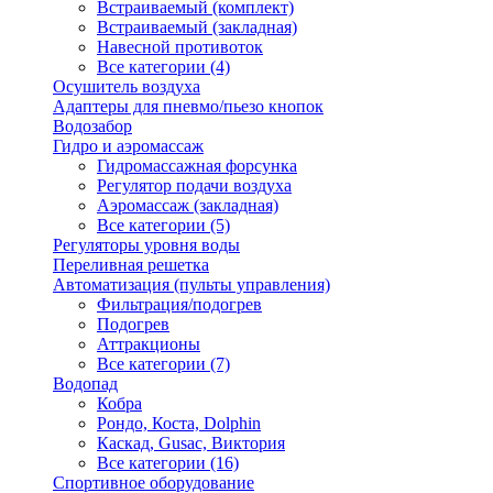
Встраиваемый (комплект)
Встраиваемый (закладная)
Навесной противоток
Все категории (4)
Осушитель воздуха
Адаптеры для пневмо/пьезо кнопок
Водозабор
Гидро и аэромассаж
Гидромассажная форсунка
Регулятор подачи воздуха
Аэромассаж (закладная)
Все категории (5)
Регуляторы уровня воды
Переливная решетка
Автоматизация (пульты управления)
Фильтрация/подогрев
Подогрев
Аттракционы
Все категории (7)
Водопад
Кобра
Рондо, Коста, Dolphin
Каскад, Gusac, Виктория
Все категории (16)
Спортивное оборудование