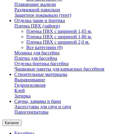
Плавающие жалюзи
Раздвижной павильон
Защитное покрывало (тент)
Отделка чаши и бортика
Пленка ПВХ (лайнер)
Пленка ПВХ с шириной 1,65 м.
Пленка ПВХ с шириной 1,80 м.
Пленка ПВХ с шириной 2,0 м.
Все категории (9)
Мозаика для бассейна
Плитка для бассейна
Отделка бортика бассейна
Чашковые пакеты для каркасных бассейнов
Строительные материалы
Выравнивание
Гидроизоляция
Клей
Затирка
Сауны, хамамы и бани
Аксессуары для саун и саун
Парогенераторы
Каталог
Бассейны