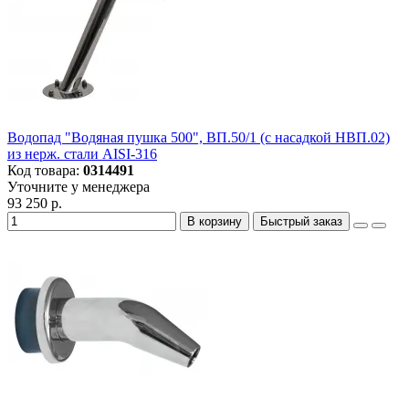
Водопад "Водяная пушка 500", ВП.50/1 (с насадкой НВП.02)
из нерж. стали AISI-316
Код товара:
0314491
Уточните у менеджера
93 250 р.
В корзину
Быстрый заказ