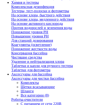
Химия и тестеры
Комплексная дезинфекция
Тестеры, тест-полоски и фотометры
На основе хлора, быстрого действия
На основе хлора, медленного действия
На основе активного кислорода
Против водорослей и зеленения воды
Понижение уровня РН
Повышение уровня РН
Для станций дозирования
Коагулянты (осветление)
Понижение жесткости воды
Консервация бассейна
Чистящие средства
Удаление и нейтрализация хлора
Таблетки и капли для ручного тестера
Таблетки для фотометра
Аксессуары для бассейна
Аксессуары для чистки бассейна
Комплекты
Щетки всасывающие
Шланги
Все категории (8)
Роботы-очистители
С питанием от сети 220В