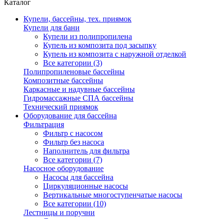
Каталог
Купели, бассейны, тех. приямок
Купели для бани
Купели из полипропилена
Купель из композита под засыпку
Купель из композита с наружной отделкой
Все категории (3)
Полипропиленовые бассейны
Композитные бассейны
Каркасные и надувные бассейны
Гидромассажные СПА бассейны
Технический приямок
Оборудование для бассейна
Фильтрация
Фильтр с насосом
Фильтр без насоса
Наполнитель для фильтра
Все категории (7)
Насосное оборудование
Насосы для бассейна
Циркуляционные насосы
Вертикальные многоступенчатые насосы
Все категории (10)
Лестницы и поручни