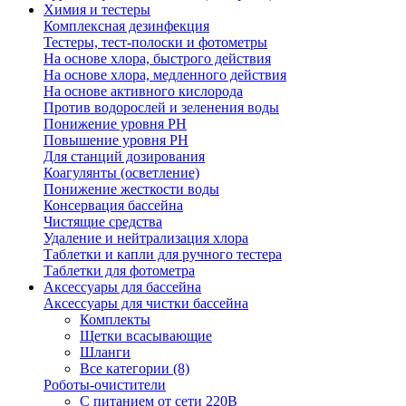
Химия и тестеры
Комплексная дезинфекция
Тестеры, тест-полоски и фотометры
На основе хлора, быстрого действия
На основе хлора, медленного действия
На основе активного кислорода
Против водорослей и зеленения воды
Понижение уровня РН
Повышение уровня РН
Для станций дозирования
Коагулянты (осветление)
Понижение жесткости воды
Консервация бассейна
Чистящие средства
Удаление и нейтрализация хлора
Таблетки и капли для ручного тестера
Таблетки для фотометра
Аксессуары для бассейна
Аксессуары для чистки бассейна
Комплекты
Щетки всасывающие
Шланги
Все категории (8)
Роботы-очистители
С питанием от сети 220В