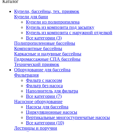
Каталог
Купели, бассейны, тех. приямок
Купели для бани
Купели из полипропилена
Купель из композита под засыпку
Купель из композита с наружной отделкой
Все категории (3)
Полипропиленовые бассейны
Композитные бассейны
Каркасные и надувные бассейны
Гидромассажные СПА бассейны
Технический приямок
Оборудование для бассейна
Фильтрация
Фильтр с насосом
Фильтр без насоса
Наполнитель для фильтра
Все категории (7)
Насосное оборудование
Насосы для бассейна
Циркуляционные насосы
Вертикальные многоступенчатые насосы
Все категории (10)
Лестницы и поручни