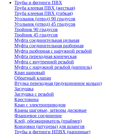
Трубы и фитинги ПВХ
Труба клеевая ПВХ (жесткая)
Труба клеевая ПВХ (гибкая)
Угольник (отвод) 90 градусов
Угольник (отвод) 45 градусов
Тройник 90 градусов
Тройник 45 градусов
Муфта соединительная цельная
Муфта соединительная разборная
Муфта разборная с наружной резьбой
Муфта переходная коническая
Муфта с внутренней резьбой
Муфта с наружной резьбой (ниппель)
Кран шаровый
Обратный клапан
Втулка переходная (редукционное кольцо)
Заглушка
Заглушка с резьбой
Крестовина
Кран с электроприводом
Краны шаговые, затворы дисковые
Фланцевое соединение
Клей, обезжириватель (праймер)
Концовки (штуцеры) для шлангов
Трубы и фитинги НПВХ (напорные)