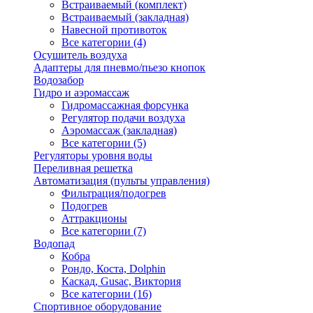
Встраиваемый (комплект)
Встраиваемый (закладная)
Навесной противоток
Все категории (4)
Осушитель воздуха
Адаптеры для пневмо/пьезо кнопок
Водозабор
Гидро и аэромассаж
Гидромассажная форсунка
Регулятор подачи воздуха
Аэромассаж (закладная)
Все категории (5)
Регуляторы уровня воды
Переливная решетка
Автоматизация (пульты управления)
Фильтрация/подогрев
Подогрев
Аттракционы
Все категории (7)
Водопад
Кобра
Рондо, Коста, Dolphin
Каскад, Gusac, Виктория
Все категории (16)
Спортивное оборудование