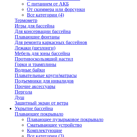
С питанием от АКБ
От скиммера или форсунки
Все категории (4)
Термометр
Игры для бассейна
Для консервации бассейна
Плавающие фонтаны
Для ремонта каркасных бассейнов
Лежаки (шезлонги)
Мебель для зоны бассейна
Противоскользящий настил
Горки и трамплины
Водные байки
Плавательные круги/матрасы
Подъемники для инвалидов
Прочие аксессуары
Пергола
Душ
Защитный экран от ветра
Укрытие бассейна
Плавающее покрывало
Плавающее пузырьковое покрывало
Сматывающее устройство
Комплектующие
Все категории (3)