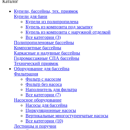
Каталог
Купели, бассейны, тех. приямок
Купели для бани
Купели из полипропилена
Купель из композита под засыпку
Купель из композита с наружной отделкой
Все категории (3)
Полипропиленовые бассейны
Композитные бассейны
Каркасные и надувные бассейны
Гидромассажные СПА бассейны
Технический приямок
Оборудование для бассейна
Фильтрация
Фильтр с насосом
Фильтр без насоса
Наполнитель для фильтра
Все категории (7)
Насосное оборудование
Насосы для бассейна
Циркуляционные насосы
Вертикальные многоступенчатые насосы
Все категории (10)
Лестницы и поручни