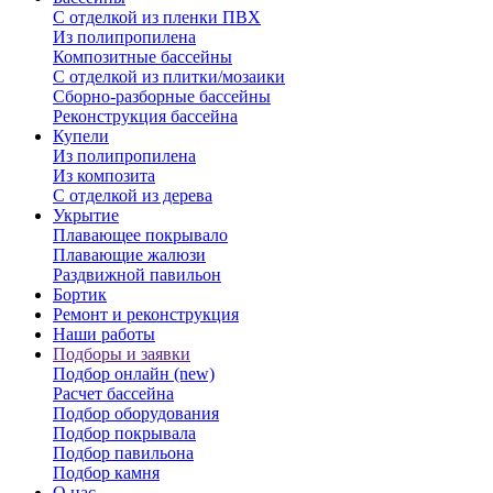
С отделкой из пленки ПВХ
Из полипропилена
Композитные бассейны
С отделкой из плитки/мозаики
Сборно-разборные бассейны
Реконструкция бассейна
Купели
Из полипропилена
Из композита
С отделкой из дерева
Укрытие
Плавающее покрывало
Плавающие жалюзи
Раздвижной павильон
Бортик
Ремонт и реконструкция
Наши работы
Подборы и заявки
Подбор онлайн (new)
Расчет бассейна
Подбор оборудования
Подбор покрывала
Подбор павильона
Подбор камня
О нас