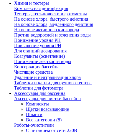
Химия и тестеры
Комплексная дезинфекция
Тестеры, тест-полоски и фотометры
На основе хлора, быстрого действия
На основе хлора, медленного действия
На основе активного кислорода
Против водорослей и зеленения воды
Понижение уровня РН
Повышение уровня РН
Для станций дозирования
Коагулянты (осветление)
Понижение жесткости воды
Консервация бассейна
Чистящие средства
Удаление и нейтрализация хлора
Таблетки и капли для ручного тестера
Таблетки для фотометра
Аксессуары для бассейна
Аксессуары для чистки бассейна
Комплекты
Щетки всасывающие
Шланги
Все категории (8)
Роботы-очистители
С питанием от сети 220В