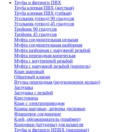
Трубы и фитинги ПВХ
Труба клеевая ПВХ (жесткая)
Труба клеевая ПВХ (гибкая)
Угольник (отвод) 90 градусов
Угольник (отвод) 45 градусов
Тройник 90 градусов
Тройник 45 градусов
Муфта соединительная цельная
Муфта соединительная разборная
Муфта разборная с наружной резьбой
Муфта переходная коническая
Муфта с внутренней резьбой
Муфта с наружной резьбой (ниппель)
Кран шаровый
Обратный клапан
Втулка переходная (редукционное кольцо)
Заглушка
Заглушка с резьбой
Крестовина
Кран с электроприводом
Краны шаговые, затворы дисковые
Фланцевое соединение
Клей, обезжириватель (праймер)
Концовки (штуцеры) для шлангов
Трубы и фитинги НПВХ (напорные)