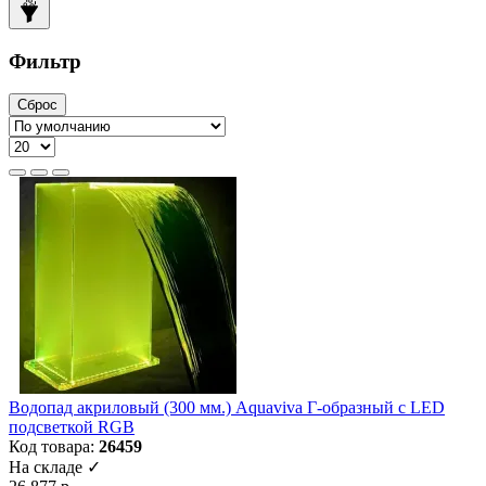
Фильтр
Сброс
Водопад акриловый (300 мм.) Aquaviva Г-образный с LED
подсветкой RGB
Код товара:
26459
На складе ✓