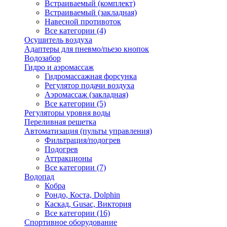
Встраиваемый (комплект)
Встраиваемый (закладная)
Навесной противоток
Все категории (4)
Осушитель воздуха
Адаптеры для пневмо/пьезо кнопок
Водозабор
Гидро и аэромассаж
Гидромассажная форсунка
Регулятор подачи воздуха
Аэромассаж (закладная)
Все категории (5)
Регуляторы уровня воды
Переливная решетка
Автоматизация (пульты управления)
Фильтрация/подогрев
Подогрев
Аттракционы
Все категории (7)
Водопад
Кобра
Рондо, Коста, Dolphin
Каскад, Gusac, Виктория
Все категории (16)
Спортивное оборудование