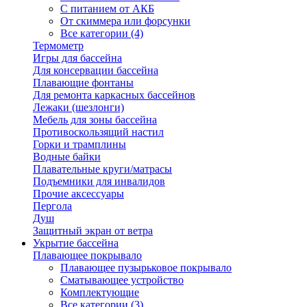
С питанием от АКБ
От скиммера или форсунки
Все категории (4)
Термометр
Игры для бассейна
Для консервации бассейна
Плавающие фонтаны
Для ремонта каркасных бассейнов
Лежаки (шезлонги)
Мебель для зоны бассейна
Противоскользящий настил
Горки и трамплины
Водные байки
Плавательные круги/матрасы
Подъемники для инвалидов
Прочие аксессуары
Пергола
Душ
Защитный экран от ветра
Укрытие бассейна
Плавающее покрывало
Плавающее пузырьковое покрывало
Сматывающее устройство
Комплектующие
Все категории (3)