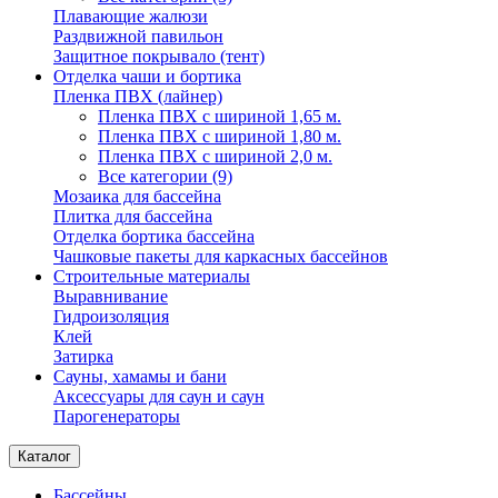
Плавающие жалюзи
Раздвижной павильон
Защитное покрывало (тент)
Отделка чаши и бортика
Пленка ПВХ (лайнер)
Пленка ПВХ с шириной 1,65 м.
Пленка ПВХ с шириной 1,80 м.
Пленка ПВХ с шириной 2,0 м.
Все категории (9)
Мозаика для бассейна
Плитка для бассейна
Отделка бортика бассейна
Чашковые пакеты для каркасных бассейнов
Строительные материалы
Выравнивание
Гидроизоляция
Клей
Затирка
Сауны, хамамы и бани
Аксессуары для саун и саун
Парогенераторы
Каталог
Бассейны