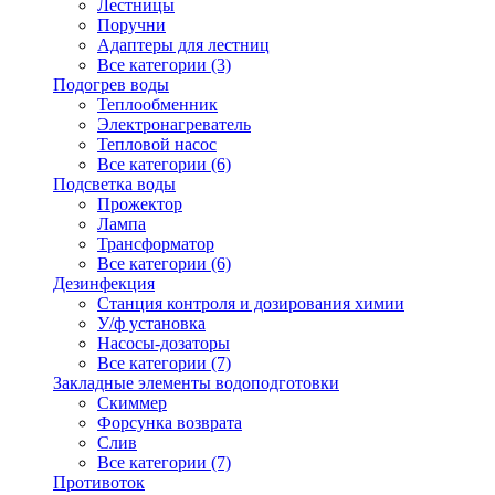
Лестницы
Поручни
Адаптеры для лестниц
Все категории (3)
Подогрев воды
Теплообменник
Электронагреватель
Тепловой насос
Все категории (6)
Подсветка воды
Прожектор
Лампа
Трансформатор
Все категории (6)
Дезинфекция
Станция контроля и дозирования химии
У/ф установка
Насосы-дозаторы
Все категории (7)
Закладные элементы водоподготовки
Скиммер
Форсунка возврата
Слив
Все категории (7)
Противоток