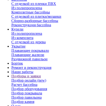
С отделкой из пленки ПВХ
Из полипропилена
Композитные бассейны
С отделкой из плитки/мозаики
Сборно-разборные бассейны
Реконструкция бассейна
Купели
Из полипропилена
Из композита
С отделкой из дерева
Укрытие
Плавающее покрывало
Плавающие жалюзи
Раздвижной павильон
Бортик
Ремонт и реконструкция
Наши работы
Подборы и заявки
Подбор онлайн (new)
Расчет бассейна
Подбор оборудования
Подбор покрывала
Подбор павильона
Подбор камня
О нас