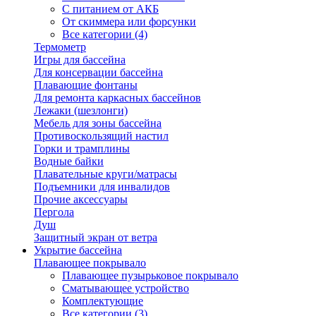
С питанием от АКБ
От скиммера или форсунки
Все категории (4)
Термометр
Игры для бассейна
Для консервации бассейна
Плавающие фонтаны
Для ремонта каркасных бассейнов
Лежаки (шезлонги)
Мебель для зоны бассейна
Противоскользящий настил
Горки и трамплины
Водные байки
Плавательные круги/матрасы
Подъемники для инвалидов
Прочие аксессуары
Пергола
Душ
Защитный экран от ветра
Укрытие бассейна
Плавающее покрывало
Плавающее пузырьковое покрывало
Сматывающее устройство
Комплектующие
Все категории (3)