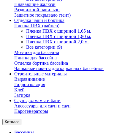
Плавающие жалюзи
Раздвижной павильон
Защитное покрывало (тент)
Отделка чаши и бортика
Пленка ПВХ (лайнер)
Пленка ПВХ с шириной 1,65 м.
Пленка ПВХ с шириной 1,80 м.
Пленка ПВХ с шириной 2,0 м.
Все категории (9)
Мозаика для бассейна
Плитка для бассейна
Отделка бортика бассейна
Чашковые пакеты для каркасных бассейнов
Строительные материалы
Выравнивание
Гидроизоляция
Клей
Затирка
Сауны, хамамы и бани
Аксессуары для саун и саун
Парогенераторы
Каталог
Бассейны