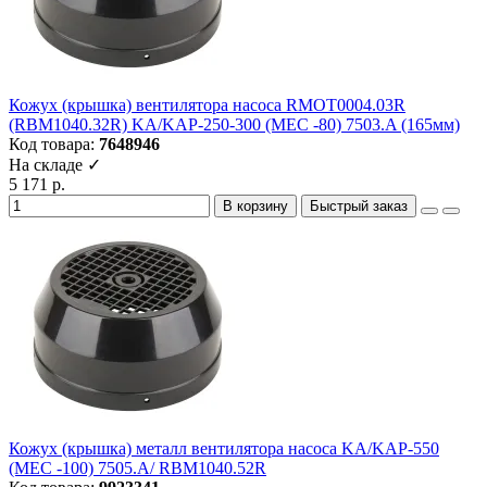
Кожух (крышка) вентилятора насоса RMOT0004.03R
(RBM1040.32R) KA/KAP-250-300 (МЕС -80) 7503.A (165мм)
Код товара:
7648946
На складе ✓
5 171 р.
В корзину
Быстрый заказ
Кожух (крышка) металл вентилятора насоса KA/KAP-550
(МЕС -100) 7505.A/ RBM1040.52R