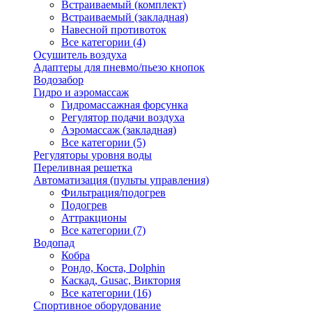
Встраиваемый (комплект)
Встраиваемый (закладная)
Навесной противоток
Все категории (4)
Осушитель воздуха
Адаптеры для пневмо/пьезо кнопок
Водозабор
Гидро и аэромассаж
Гидромассажная форсунка
Регулятор подачи воздуха
Аэромассаж (закладная)
Все категории (5)
Регуляторы уровня воды
Переливная решетка
Автоматизация (пульты управления)
Фильтрация/подогрев
Подогрев
Аттракционы
Все категории (7)
Водопад
Кобра
Рондо, Коста, Dolphin
Каскад, Gusac, Виктория
Все категории (16)
Спортивное оборудование