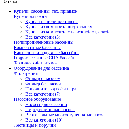
Каталог
Купели, бассейны, тех. приямок
Купели для бани
Купели из полипропилена
Купель из композита под засыпку
Купель из композита с наружной отделкой
Все категории (3)
Полипропиленовые бассейны
Композитные бассейны
Каркасные и надувные бассейны
Гидромассажные СПА бассейны
Технический приямок
Оборудование для бассейна
Фильтрация
Фильтр с насосом
Фильтр без насоса
Наполнитель для фильтра
Все категории (7)
Насосное оборудование
Насосы для бассейна
Циркуляционные насосы
Вертикальные многоступенчатые насосы
Все категории (10)
Лестницы и поручни