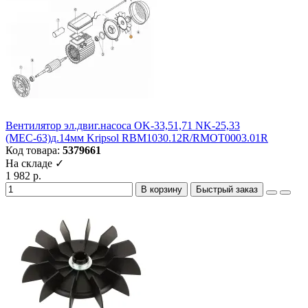
Вентилятор эл.двиг.насоса OK-33,51,71 NK-25,33
(МЕС-63)д.14мм Kripsol RBM1030.12R/RMOT0003.01R
Код товара:
5379661
На складе ✓
1 982 р.
В корзину
Быстрый заказ