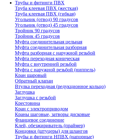
Трубы и фитинги ПВХ
Труба клеевая ПВХ (жесткая)
Труба клеевая ПВХ (гибкая)
Угольник (отвод) 90 градусов
Угольник (отвод) 45 градусов
Тройник 90 градусов
Тройник 45 градусов
Муфта соединительная цельная
Муфта соединительная разборная
Муфта разборная с наружной резьбой
Муфта переходная коническая
Муфта с внутренней резьбой
Муфта с наружной резьбой (ниппель)
Кран шаровый
Обратный клапан
Втулка переходная (редукционное кольцо)
Заглушка
Заглушка с резьбой
Крестовина
Кран с электроприводом
Краны шаговые, затворы дисковые
Фланцевое соединение
Клей, обезжириватель (праймер)
Концовки (штуцеры) для шлангов
Трубы и фитинги НПВХ (напорные)