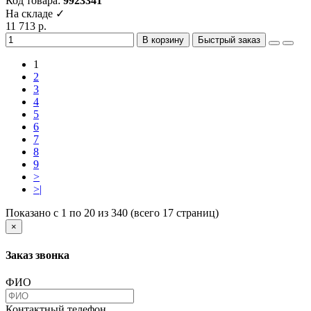
Код товара:
9923341
На складе ✓
11 713 р.
В корзину
Быстрый заказ
1
2
3
4
5
6
7
8
9
>
>|
Показано с 1 по 20 из 340 (всего 17 страниц)
×
Заказ звонка
ФИО
Контактный телефон