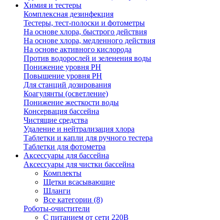
Химия и тестеры
Комплексная дезинфекция
Тестеры, тест-полоски и фотометры
На основе хлора, быстрого действия
На основе хлора, медленного действия
На основе активного кислорода
Против водорослей и зеленения воды
Понижение уровня РН
Повышение уровня РН
Для станций дозирования
Коагулянты (осветление)
Понижение жесткости воды
Консервация бассейна
Чистящие средства
Удаление и нейтрализация хлора
Таблетки и капли для ручного тестера
Таблетки для фотометра
Аксессуары для бассейна
Аксессуары для чистки бассейна
Комплекты
Щетки всасывающие
Шланги
Все категории (8)
Роботы-очистители
С питанием от сети 220В