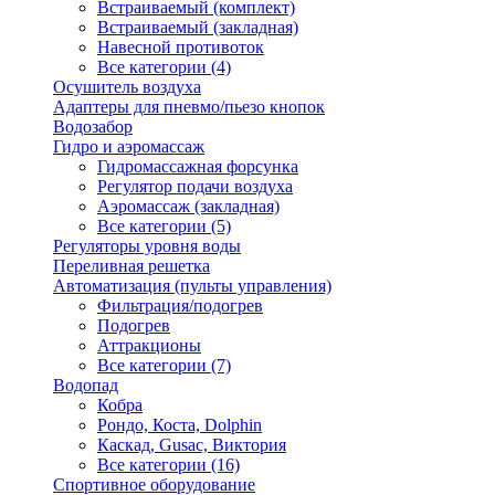
Встраиваемый (комплект)
Встраиваемый (закладная)
Навесной противоток
Все категории (4)
Осушитель воздуха
Адаптеры для пневмо/пьезо кнопок
Водозабор
Гидро и аэромассаж
Гидромассажная форсунка
Регулятор подачи воздуха
Аэромассаж (закладная)
Все категории (5)
Регуляторы уровня воды
Переливная решетка
Автоматизация (пульты управления)
Фильтрация/подогрев
Подогрев
Аттракционы
Все категории (7)
Водопад
Кобра
Рондо, Коста, Dolphin
Каскад, Gusac, Виктория
Все категории (16)
Спортивное оборудование