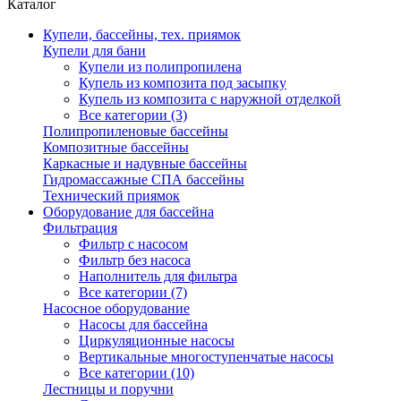
Каталог
Купели, бассейны, тех. приямок
Купели для бани
Купели из полипропилена
Купель из композита под засыпку
Купель из композита с наружной отделкой
Все категории (3)
Полипропиленовые бассейны
Композитные бассейны
Каркасные и надувные бассейны
Гидромассажные СПА бассейны
Технический приямок
Оборудование для бассейна
Фильтрация
Фильтр с насосом
Фильтр без насоса
Наполнитель для фильтра
Все категории (7)
Насосное оборудование
Насосы для бассейна
Циркуляционные насосы
Вертикальные многоступенчатые насосы
Все категории (10)
Лестницы и поручни