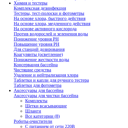
Химия и тестеры
Комплексная дезинфекция
Тестеры, тест-полоски и фотометры
На основе хлора, быстрого действия
На основе хлора, медленного действия
На основе активного кислорода
Против водорослей и зеленения воды
Понижение уровня РН
Повышение уровня РН
Для станций дозирования
Коагулянты (осветление)
Понижение жесткости воды
Консервация бассейна
Чистящие средства
Удаление и нейтрализация хлора
Таблетки и капли для ручного тестера
Таблетки для фотометра
Аксессуары для бассейна
Аксессуары для чистки бассейна
Комплекты
Щетки всасывающие
Шланги
Все категории (8)
Роботы-очистители
С питанием от сети 220В