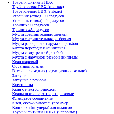
Трубы и фитинги ПВХ
Труба клеевая ПВХ (жесткая)
Труба клеевая ПВХ (гибкая)
Угольник (отвод) 90 градусов
Угольник (отвод) 45 градусов
Тройник 90 градусов
Тройник 45 градусов
Муфта соединительная цельная
Муфта соединительная разборная
Муфта разборная с наружной резьбой
Муфта переходная коническая
Муфта с внутренней резьбой
Муфта с наружной резьбой (ниппель)
Кран шаровый
Обратный клапан
Втулка переходная (редукционное кольцо)
Заглушка
Заглушка с резьбой
Крестовина
Кран с электроприводом
Краны шаговые, затворы дисковые
Фланцевое соединение
Клей, обезжириватель (праймер)
Концовки (штуцеры) для шлангов
Трубы и фитинги НПВХ (напорные)