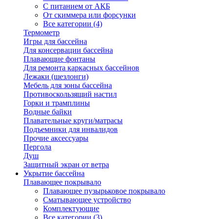
С питанием от АКБ
От скиммера или форсунки
Все категории (4)
Термометр
Игры для бассейна
Для консервации бассейна
Плавающие фонтаны
Для ремонта каркасных бассейнов
Лежаки (шезлонги)
Мебель для зоны бассейна
Противоскользящий настил
Горки и трамплины
Водные байки
Плавательные круги/матрасы
Подъемники для инвалидов
Прочие аксессуары
Пергола
Душ
Защитный экран от ветра
Укрытие бассейна
Плавающее покрывало
Плавающее пузырьковое покрывало
Сматывающее устройство
Комплектующие
Все категории (3)