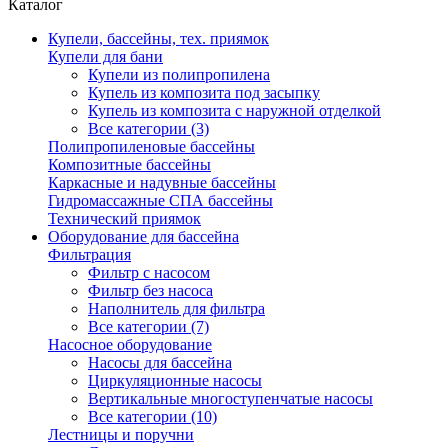
Каталог
Купели, бассейны, тех. приямок
Купели для бани
Купели из полипропилена
Купель из композита под засыпку
Купель из композита с наружной отделкой
Все категории (3)
Полипропиленовые бассейны
Композитные бассейны
Каркасные и надувные бассейны
Гидромассажные СПА бассейны
Технический приямок
Оборудование для бассейна
Фильтрация
Фильтр с насосом
Фильтр без насоса
Наполнитель для фильтра
Все категории (7)
Насосное оборудование
Насосы для бассейна
Циркуляционные насосы
Вертикальные многоступенчатые насосы
Все категории (10)
Лестницы и поручни