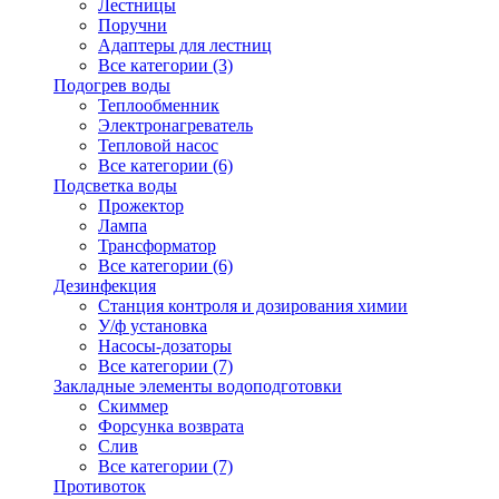
Лестницы
Поручни
Адаптеры для лестниц
Все категории (3)
Подогрев воды
Теплообменник
Электронагреватель
Тепловой насос
Все категории (6)
Подсветка воды
Прожектор
Лампа
Трансформатор
Все категории (6)
Дезинфекция
Станция контроля и дозирования химии
У/ф установка
Насосы-дозаторы
Все категории (7)
Закладные элементы водоподготовки
Скиммер
Форсунка возврата
Слив
Все категории (7)
Противоток