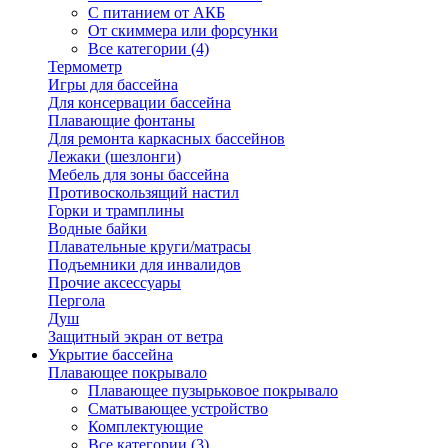
С питанием от АКБ
От скиммера или форсунки
Все категории (4)
Термометр
Игры для бассейна
Для консервации бассейна
Плавающие фонтаны
Для ремонта каркасных бассейнов
Лежаки (шезлонги)
Мебель для зоны бассейна
Противоскользящий настил
Горки и трамплины
Водные байки
Плавательные круги/матрасы
Подъемники для инвалидов
Прочие аксессуары
Пергола
Душ
Защитный экран от ветра
Укрытие бассейна
Плавающее покрывало
Плавающее пузырьковое покрывало
Сматывающее устройство
Комплектующие
Все категории (3)