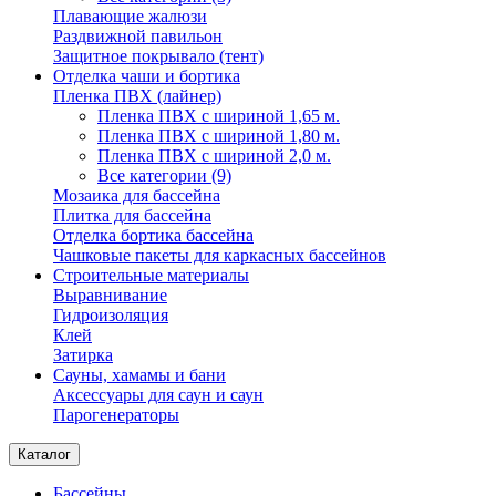
Плавающие жалюзи
Раздвижной павильон
Защитное покрывало (тент)
Отделка чаши и бортика
Пленка ПВХ (лайнер)
Пленка ПВХ с шириной 1,65 м.
Пленка ПВХ с шириной 1,80 м.
Пленка ПВХ с шириной 2,0 м.
Все категории (9)
Мозаика для бассейна
Плитка для бассейна
Отделка бортика бассейна
Чашковые пакеты для каркасных бассейнов
Строительные материалы
Выравнивание
Гидроизоляция
Клей
Затирка
Сауны, хамамы и бани
Аксессуары для саун и саун
Парогенераторы
Каталог
Бассейны