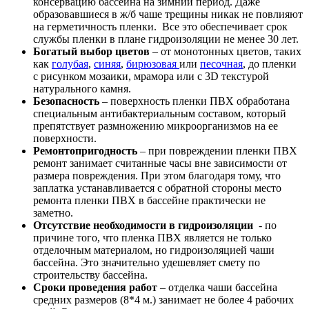
консервацию бассейна на зимний период. Даже
образовавшиеся в ж/б чаше трещины никак не повлияют
на герметичность пленки. Все это обеспечивает срок
службы пленки в плане гидроизоляции не менее 30 лет.
Богатый выбор цветов
– от монотонных цветов, таких
как
голубая
,
синяя
,
бирюзовая
или
песочная
, до пленки
с рисунком мозаики, мрамора или с 3D текстурой
натурального камня.
Безопасность
– поверхность пленки ПВХ обработана
специальным антибактериальным составом, который
препятствует размножению микроорганизмов на ее
поверхности.
Ремонтопригодность
– при повреждении пленки ПВХ
ремонт занимает считанные часы вне зависимости от
размера повреждения. При этом благодаря тому, что
заплатка устанавливается с обратной стороны место
ремонта пленки ПВХ в бассейне практически не
заметно.
Отсутствие необходимости в гидроизоляции
- по
причине того, что пленка ПВХ является не только
отделочным материалом, но гидроизоляцией чаши
бассейна. Это значительно удешевляет смету по
строительству бассейна.
Сроки проведения работ
– отделка чаши бассейна
средних размеров (8*4 м.) занимает не более 4 рабочих