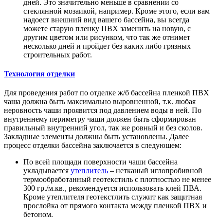
дней. Это значительно меньше в сравнении со
стеклянной мозаикой, например. Кроме этого, если вам
надоест внешний вид вашего бассейна, вы всегда
можете старую пленку ПВХ заменить на новую, с
другим цветом или рисунком, что так же отнимет
несколько дней и пройдет без каких либо грязных
строительных работ.
Технология отделки
Для проведения работ по отделке ж/б бассейна пленкой ПВХ
чаша должна быть максимально выровненной, т.к. любая
неровность чаши проявится под давлением воды в ней. По
внутреннему периметру чаши должен быть сформирован
правильный внутренний угол, так же ровный и без сколов.
Закладные элементы должны быть установлены. Далее
процесс отделки бассейна заключается в следующем:
По всей площади поверхности чаши бассейна
укладывается
утеплитель
– нетканый иглопробивной
термообработанный геотекстиль с плотностью не менее
300 гр./м.кв., рекомендуется использовать клей ПВА.
Кроме утеплителя геотекстлить служит как защитная
прослойка от прямого контакта между пленкой ПВХ и
бетоном.