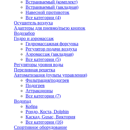
Встраиваемый (комплект)
Встраиваемый (закладная)
Навесной противоток
Все категории (4)
Осушитель воздуха
Адаптеры для пневмо/пьезо кнопок
Водозабор
Гидро и аэромассаж
Гидромассажная форсунка
Регулятор подачи воздуха
Аэромассаж (закладная)
Все категории (5)
Регуляторы уровня воды
Переливная решетка
Автоматизация (пульты управления)
Фильтрация/подогрев
Подогрев
Аттракционы
Все категории (7)
Водопад
Кобра
Рондо, Коста, Dolphin
Каскад, Gusac, Виктория
Все категории (16)
Спортивное оборудование