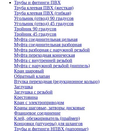
Трубы и фитинги ПВХ
Труба клеевая ПВХ (жесткая)
Труба клеевая ПВХ (гибкая)
Угольник (отвод) 90 градусов
Угольник (отвод) 45 градусов
Тройник 90 градусов
Тройник 45 градусов
Муфта соединительная цельная
Муфта соединительная разборная
Муфта разборная с наружной резьбой
Муфта переходная коническая
Муфта с внутренней резьбой
Муфта с наружной резьбой (ниппель)
Кран шаровый
Обратный клапан
Втулка переходная (редукционное кольцо)
Заглушка
Заглушка с резьбой
Крестовина
Кран с электроприводом
Краны шаговые, затворы дисковые
Фланцевое соединение
Клей, обезжириватель (праймер)
Концовки (штуцеры) для шлангов
Трубы и фитинги НПВХ (напорные)