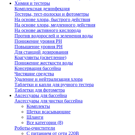
Химия и тестеры
Комплексная дезинфекция
Тестеры, тест-полоски и фотометры
На основе хлора, быстрого действия
На основе хлора, медленного действия
На основе активного кислорода
Против водорослей и зеленения воды
Понижение уровня РН
Повышение уровня РН
Для станций дозирования
Коагулянты (осветление)
Понижение жесткости воды
Консервация бассейна
Чистящие средства
Удаление и нейтрализация хлора
Таблетки и капли для ручного тестера
Таблетки для фотометра
Аксессуары для бассейна
Аксессуары для чистки бассейна
Комплекты
Щетки всасывающие
Шланги
Все категории (8)
Роботы-очистители
С питанием от сети 220В