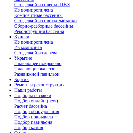
С отделкой из пленки ПВХ
Из полипропилена
Композитные бассейны
С отделкой из плитки/мозаики
Сборно-разборные бассейны
Реконструкция бассейна
Купели
Из полипропилена
Из композита
С отделкой из дерева
Укрытие
Плавающее покрывало
Плавающие жалюзи
Раздвижной павильон
Бортик
Ремонт и реконструкция
Наши работы
Подборы и заявки
Подбор онлайн (new)
Расчет бассейна
Подбор оборудования
Подбор покрывала
Подбор павильона
Подбор камня
О нас