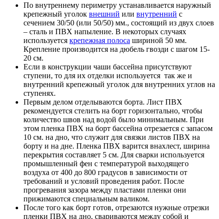
По внутреннему периметру устанавливается наружный
крепежный уголок
внешний
или
внутренний
с
сечением 30/50 (или 50/50) мм., состоящий из двух слоев
– сталь и ПВХ напыление. В некоторых случаях
используется
крепежная полоса
шириной 50 мм.
Крепление производится на дюбель гвозди с шагом 15-
20 см.
Если в конструкции чаши бассейна присутствуют
ступени, то для их отделки используется так же и
внутренний крепежный уголок для внутренних углов на
ступенях.
Первым делом отделываются борта. Лист ПВХ
рекомендуется стелить на борт горизонтально, чтобы
количество швов над водой было минимальным. При
этом пленка ПВХ на борт бассейна отрезается с запасом
10 см. на дно, что служит для связки листов ПВХ на
борту и на дне. Пленка ПВХ варится внахлест, ширина
перекрытия составляет 5 см. Для сварки используется
промышленный фен с температурой выходящего
воздуха от 400 до 800 градусов в зависимости от
требований и условий проведения работ. После
прогревания зазора между пластами пленки они
прижимаются специальным валиком.
После того как борт готов, отрезаются нужные отрезки
пленки ПВХ на дно, свариваются между собой и