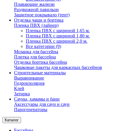
Плавающие жалюзи
Раздвижной павильон
Защитное покрывало (тент)
Отделка чаши и бортика
Пленка ПВХ (лайнер)
Пленка ПВХ с шириной 1,65 м.
Пленка ПВХ с шириной 1,80 м.
Пленка ПВХ с шириной 2,0 м.
Все категории (9)
Мозаика для бассейна
Плитка для бассейна
Отделка бортика бассейна
Чашковые пакеты для каркасных бассейнов
Строительные материалы
Выравнивание
Гидроизоляция
Клей
Затирка
Сауны, хамамы и бани
Аксессуары для саун и саун
Парогенераторы
Каталог
Бассейны