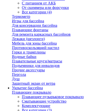
С питанием от АКБ
От скиммера или форсунки
Все категории (4)
Термометр
Игры для бассейна
Для консервации бассейна
Плавающие фонтаны
Для ремонта каркасных бассейнов
Лежаки (шезлонги)
Мебель для зоны бассейна
Противоскользящий настил
Горки и трамплины
Водные байки
Плавательные круги/матрасы
Подъемники для инвалидов
Прочие аксессуары
Пергола
Душ
Защитный экран от ветра
Укрытие бассейна
Плавающее покрывало
Плавающее пузырьковое покрывало
Сматывающее устройство
Комплектующие
Все категории (3)