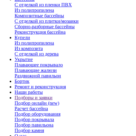
С отделкой из пленки ПВХ
Из полипропилена
Композитные бассейны
С отделкой из плитки/мозаики
Сборно-разборные бассейны
Реконструкция бассейна
Купели
Из полипропилена
Из композита
С отделкой из дерева
Укрытие
Плавающее покрывало
Плавающие жалюзи
Раздвижной павильон
Бортик
Ремонт и реконструкция
Наши работы
Подборы и заявки
Подбор онлайн (new)
Расчет бассейна
Подбор оборудования
Подбор покрывала
Подбор павильона
Подбор камня
О нас