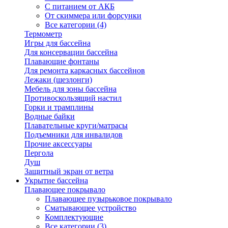
С питанием от АКБ
От скиммера или форсунки
Все категории (4)
Термометр
Игры для бассейна
Для консервации бассейна
Плавающие фонтаны
Для ремонта каркасных бассейнов
Лежаки (шезлонги)
Мебель для зоны бассейна
Противоскользящий настил
Горки и трамплины
Водные байки
Плавательные круги/матрасы
Подъемники для инвалидов
Прочие аксессуары
Пергола
Душ
Защитный экран от ветра
Укрытие бассейна
Плавающее покрывало
Плавающее пузырьковое покрывало
Сматывающее устройство
Комплектующие
Все категории (3)