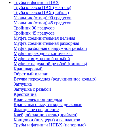
Трубы и фитинги ПВХ
Труба клеевая ПВХ (жесткая)
Труба клеевая ПВХ (гибкая)
Угольник (отвод) 90 градусов
Угольник (отвод) 45 градусов
Тройник 90 градусов
Тройник 45 градусов
Муфта соединительная цельная
Муфта соединительная разборная
Муфта разборная с наружной резьбой
Муфта переходная коническая
Муфта с внутренней резьбой
Муфта с наружной резьбой (ниппель)
Кран шаровый
Обратный клапан
Втулка переходная (редукционное кольцо)
Заглушка
Заглушка с резьбой
Крестовина
Кран с электроприводом
Краны шаговые, затворы дисковые
Фланцевое соединение
Клей, обезжириватель (праймер)
Концовки (штуцеры) для шлангов
Трубы и фитинги НПВХ (напорные)