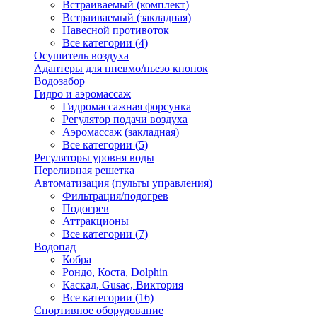
Встраиваемый (комплект)
Встраиваемый (закладная)
Навесной противоток
Все категории (4)
Осушитель воздуха
Адаптеры для пневмо/пьезо кнопок
Водозабор
Гидро и аэромассаж
Гидромассажная форсунка
Регулятор подачи воздуха
Аэромассаж (закладная)
Все категории (5)
Регуляторы уровня воды
Переливная решетка
Автоматизация (пульты управления)
Фильтрация/подогрев
Подогрев
Аттракционы
Все категории (7)
Водопад
Кобра
Рондо, Коста, Dolphin
Каскад, Gusac, Виктория
Все категории (16)
Спортивное оборудование