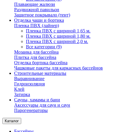
Плавающие жалюзи
Раздвижной павильон
Защитное покрывало (тент)
Отделка чаши и бортика
Пленка ПВХ (лайнер)
Пленка ПВХ с шириной 1,65 м.
Пленка ПВХ с шириной 1,80 м.
Пленка ПВХ с шириной 2,0 м.
Все категории (9)
Мозаика для бассейна
Плитка для бассейна
Отделка бортика бассейна
Чашковые пакеты для каркасных бассейнов
Строительные материалы
Выравнивание
Гидроизоляция
Клей
Затирка
Сауны, хамамы и бани
Аксессуары для саун и саун
Парогенераторы
Каталог
Бассейны