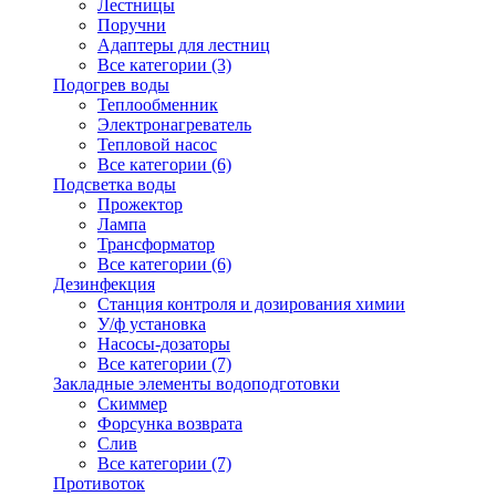
Лестницы
Поручни
Адаптеры для лестниц
Все категории (3)
Подогрев воды
Теплообменник
Электронагреватель
Тепловой насос
Все категории (6)
Подсветка воды
Прожектор
Лампа
Трансформатор
Все категории (6)
Дезинфекция
Станция контроля и дозирования химии
У/ф установка
Насосы-дозаторы
Все категории (7)
Закладные элементы водоподготовки
Скиммер
Форсунка возврата
Слив
Все категории (7)
Противоток