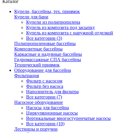
Каталог
Купели, бассейны, тех. приямок
Купели для бани
Купели из полипропилена
Купель из композита под засыпку
Купель из композита с наружной отделкой
Все категории (3)
Полипропиленовые бассейны
Композитные бассейны
Каркасные и надувные бассейны
Гидромассажные СПА бассейны
Технический приямок
Оборудование для бассейна
Фильтрация
Фильтр с насосом
Фильтр без насоса
Наполнитель для фильтра
Все категории (7)
Насосное оборудование
Насосы для бассейна
Циркуляционные насосы
Вертикальные многоступенчатые насосы
Все категории (10)
Лестницы и поручни