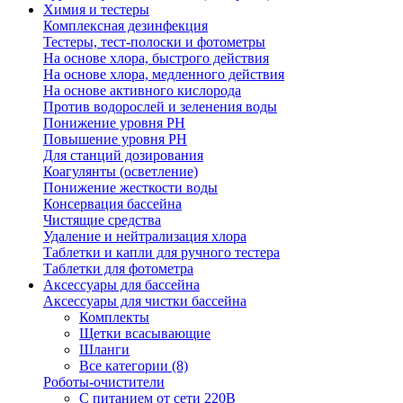
Химия и тестеры
Комплексная дезинфекция
Тестеры, тест-полоски и фотометры
На основе хлора, быстрого действия
На основе хлора, медленного действия
На основе активного кислорода
Против водорослей и зеленения воды
Понижение уровня РН
Повышение уровня РН
Для станций дозирования
Коагулянты (осветление)
Понижение жесткости воды
Консервация бассейна
Чистящие средства
Удаление и нейтрализация хлора
Таблетки и капли для ручного тестера
Таблетки для фотометра
Аксессуары для бассейна
Аксессуары для чистки бассейна
Комплекты
Щетки всасывающие
Шланги
Все категории (8)
Роботы-очистители
С питанием от сети 220В