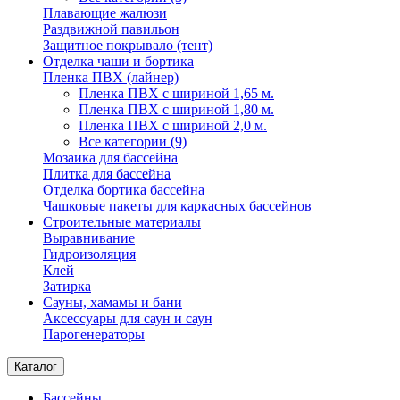
Плавающие жалюзи
Раздвижной павильон
Защитное покрывало (тент)
Отделка чаши и бортика
Пленка ПВХ (лайнер)
Пленка ПВХ с шириной 1,65 м.
Пленка ПВХ с шириной 1,80 м.
Пленка ПВХ с шириной 2,0 м.
Все категории (9)
Мозаика для бассейна
Плитка для бассейна
Отделка бортика бассейна
Чашковые пакеты для каркасных бассейнов
Строительные материалы
Выравнивание
Гидроизоляция
Клей
Затирка
Сауны, хамамы и бани
Аксессуары для саун и саун
Парогенераторы
Каталог
Бассейны