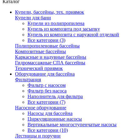
Каталог
Купели, бассейны, тех. приямок
Купели для бани
Купели из полипропилена
Купель из композита под засыпку
Купель из композита с наружной отделкой
Все категории (3)
Полипропиленовые бассейны
Композитные бассейны
Каркасные и надувные бассейны
Гидромассажные СПА бассейны
Технический приямок
Оборудование для бассейна
Фильтрация
Фильтр с насосом
Фильтр без насоса
Наполнитель для фильтра
Все категории (7)
Насосное оборудование
Насосы для бассейна
Циркуляционные насосы
Вертикальные многоступенчатые насосы
Все категории (10)
Лестницы и поручни