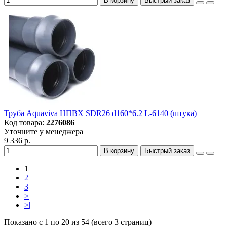
В корзину
Быстрый заказ
Труба Aquaviva НПВХ SDR26 d160*6.2 L-6140 (штука)
Код товара:
2276086
Уточните у менеджера
9 336 р.
В корзину
Быстрый заказ
1
2
3
>
>|
Показано с 1 по 20 из 54 (всего 3 страниц)