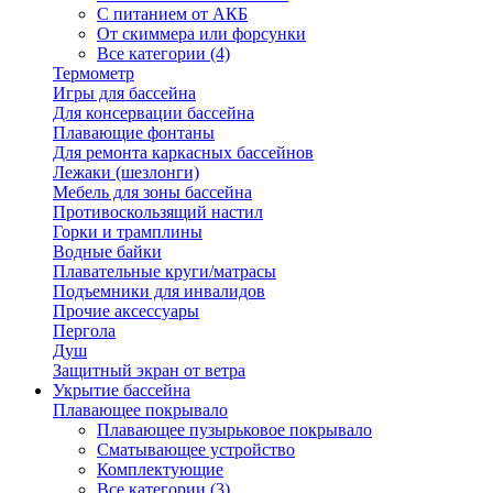
С питанием от АКБ
От скиммера или форсунки
Все категории (4)
Термометр
Игры для бассейна
Для консервации бассейна
Плавающие фонтаны
Для ремонта каркасных бассейнов
Лежаки (шезлонги)
Мебель для зоны бассейна
Противоскользящий настил
Горки и трамплины
Водные байки
Плавательные круги/матрасы
Подъемники для инвалидов
Прочие аксессуары
Пергола
Душ
Защитный экран от ветра
Укрытие бассейна
Плавающее покрывало
Плавающее пузырьковое покрывало
Сматывающее устройство
Комплектующие
Все категории (3)