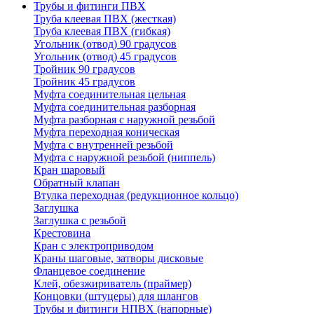
Трубы и фитинги ПВХ
Труба клеевая ПВХ (жесткая)
Труба клеевая ПВХ (гибкая)
Угольник (отвод) 90 градусов
Угольник (отвод) 45 градусов
Тройник 90 градусов
Тройник 45 градусов
Муфта соединительная цельная
Муфта соединительная разборная
Муфта разборная с наружной резьбой
Муфта переходная коническая
Муфта с внутренней резьбой
Муфта с наружной резьбой (ниппель)
Кран шаровый
Обратный клапан
Втулка переходная (редукционное кольцо)
Заглушка
Заглушка с резьбой
Крестовина
Кран с электроприводом
Краны шаговые, затворы дисковые
Фланцевое соединение
Клей, обезжириватель (праймер)
Концовки (штуцеры) для шлангов
Трубы и фитинги НПВХ (напорные)