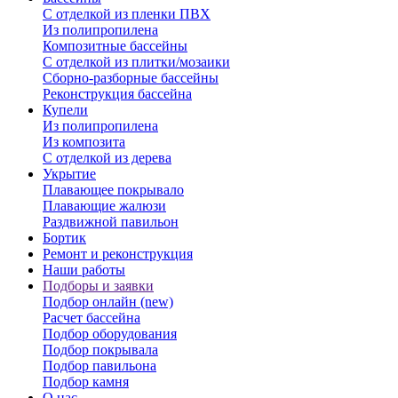
С отделкой из пленки ПВХ
Из полипропилена
Композитные бассейны
С отделкой из плитки/мозаики
Сборно-разборные бассейны
Реконструкция бассейна
Купели
Из полипропилена
Из композита
С отделкой из дерева
Укрытие
Плавающее покрывало
Плавающие жалюзи
Раздвижной павильон
Бортик
Ремонт и реконструкция
Наши работы
Подборы и заявки
Подбор онлайн (new)
Расчет бассейна
Подбор оборудования
Подбор покрывала
Подбор павильона
Подбор камня
О нас