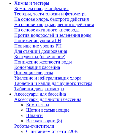
Химия и тестеры
Комплексная дезинфекция
Тестеры, тест-полоски и фотометры
На основе хлора, быстрого действия
На основе хлора, медленного действия
На основе активного кислорода
Против водорослей и зеленения воды
Понижение уровня РН
Повышение уровня РН
Для станций дозирования
Коагулянты (осветление)
Понижение жесткости воды
Консервация бассейна
Чистящие средства
Удаление и нейтрализация хлора
Таблетки и капли для ручного тестера
Таблетки для фотометра
Аксессуары для бассейна
Аксессуары для чистки бассейна
Комплекты
Щетки всасывающие
Шланги
Все категории (8)
Роботы-очистители
С питанием от сети 220В