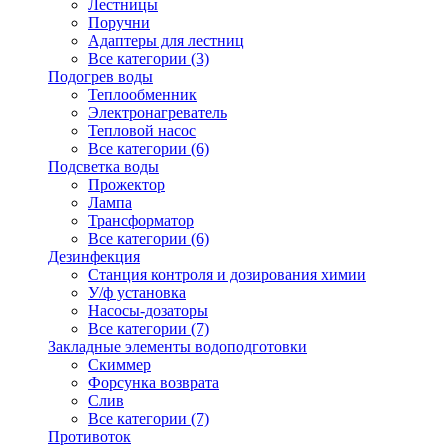
Лестницы
Поручни
Адаптеры для лестниц
Все категории (3)
Подогрев воды
Теплообменник
Электронагреватель
Тепловой насос
Все категории (6)
Подсветка воды
Прожектор
Лампа
Трансформатор
Все категории (6)
Дезинфекция
Станция контроля и дозирования химии
У/ф установка
Насосы-дозаторы
Все категории (7)
Закладные элементы водоподготовки
Скиммер
Форсунка возврата
Слив
Все категории (7)
Противоток