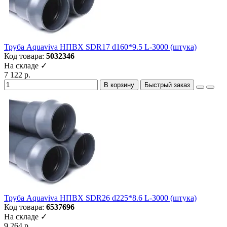
Труба Aquaviva НПВХ SDR17 d160*9.5 L-3000 (штука)
Код товара:
5032346
На складе ✓
7 122 р.
В корзину
Быстрый заказ
Труба Aquaviva НПВХ SDR26 d225*8.6 L-3000 (штука)
Код товара:
6537696
На складе ✓
9 264 р.