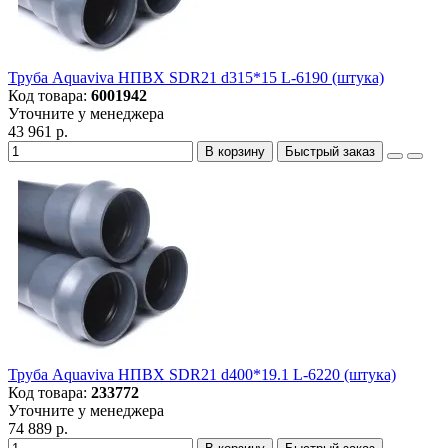
Труба Aquaviva НПВХ SDR21 d315*15 L-6190 (штука)
Код товара:
6001942
Уточните у менеджера
43 961 р.
В корзину
Быстрый заказ
Труба Aquaviva НПВХ SDR21 d400*19.1 L-6220 (штука)
Код товара:
233772
Уточните у менеджера
74 889 р.