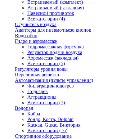
Встраиваемый (комплект)
Встраиваемый (закладная)
Навесной противоток
Все категории (4)
Осушитель воздуха
Адаптеры для пневмо/пьезо кнопок
Водозабор
Гидро и аэромассаж
Гидромассажная форсунка
Регулятор подачи воздуха
Аэромассаж (закладная)
Все категории (5)
Регуляторы уровня воды
Переливная решетка
Автоматизация (пульты управления)
Фильтрация/подогрев
Подогрев
Аттракционы
Все категории (7)
Водопад
Кобра
Рондо, Коста, Dolphin
Каскад, Gusac, Виктория
Все категории (16)
Спортивное оборудование