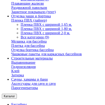
Плавающие жалюзи
Раздвижной павильон
Защитное покрывало (тент)
Отделка чаши и бортика
Пленка ПВХ (лайнер)
Пленка ПВХ с шириной 1,65 м.
Пленка ПВХ с шириной 1,80 м.
Пленка ПВХ с шириной 2,0 м.
Все категории (9)
Мозаика для бассейна
Плитка для бассейна
Отделка бортика бассейна
Чашковые пакеты для каркасных бассейнов
Строительные материалы
Выравнивание
Гидроизоляция
Клей
Затирка
Сауны, хамамы и бани
Аксессуары для саун и саун
Парогенераторы
Каталог
Бассейны