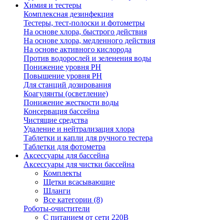
Химия и тестеры
Комплексная дезинфекция
Тестеры, тест-полоски и фотометры
На основе хлора, быстрого действия
На основе хлора, медленного действия
На основе активного кислорода
Против водорослей и зеленения воды
Понижение уровня РН
Повышение уровня РН
Для станций дозирования
Коагулянты (осветление)
Понижение жесткости воды
Консервация бассейна
Чистящие средства
Удаление и нейтрализация хлора
Таблетки и капли для ручного тестера
Таблетки для фотометра
Аксессуары для бассейна
Аксессуары для чистки бассейна
Комплекты
Щетки всасывающие
Шланги
Все категории (8)
Роботы-очистители
С питанием от сети 220В