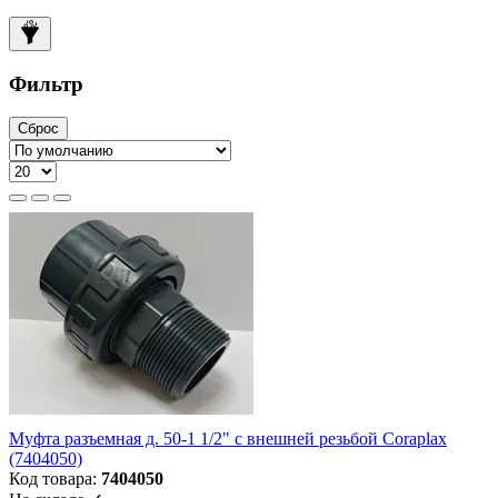
Фильтр
Сброс
Муфта разъемная д. 50-1 1/2" с внешней резьбой Coraplax
(7404050)
Код товара:
7404050