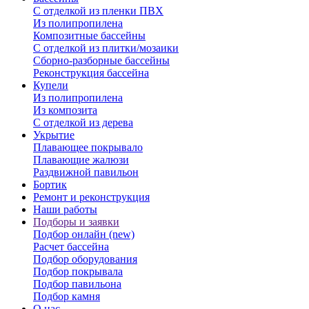
С отделкой из пленки ПВХ
Из полипропилена
Композитные бассейны
С отделкой из плитки/мозаики
Сборно-разборные бассейны
Реконструкция бассейна
Купели
Из полипропилена
Из композита
С отделкой из дерева
Укрытие
Плавающее покрывало
Плавающие жалюзи
Раздвижной павильон
Бортик
Ремонт и реконструкция
Наши работы
Подборы и заявки
Подбор онлайн (new)
Расчет бассейна
Подбор оборудования
Подбор покрывала
Подбор павильона
Подбор камня
О нас