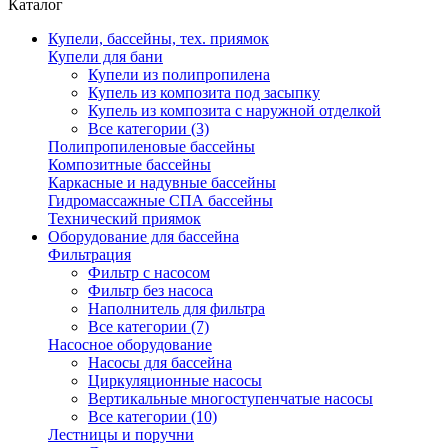
Каталог
Купели, бассейны, тех. приямок
Купели для бани
Купели из полипропилена
Купель из композита под засыпку
Купель из композита с наружной отделкой
Все категории (3)
Полипропиленовые бассейны
Композитные бассейны
Каркасные и надувные бассейны
Гидромассажные СПА бассейны
Технический приямок
Оборудование для бассейна
Фильтрация
Фильтр с насосом
Фильтр без насоса
Наполнитель для фильтра
Все категории (7)
Насосное оборудование
Насосы для бассейна
Циркуляционные насосы
Вертикальные многоступенчатые насосы
Все категории (10)
Лестницы и поручни