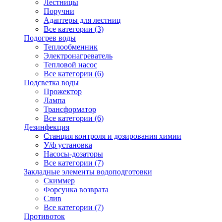
Лестницы
Поручни
Адаптеры для лестниц
Все категории (3)
Подогрев воды
Теплообменник
Электронагреватель
Тепловой насос
Все категории (6)
Подсветка воды
Прожектор
Лампа
Трансформатор
Все категории (6)
Дезинфекция
Станция контроля и дозирования химии
У/ф установка
Насосы-дозаторы
Все категории (7)
Закладные элементы водоподготовки
Скиммер
Форсунка возврата
Слив
Все категории (7)
Противоток