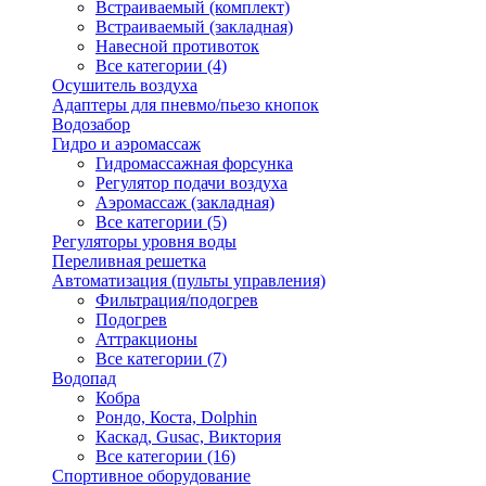
Встраиваемый (комплект)
Встраиваемый (закладная)
Навесной противоток
Все категории (4)
Осушитель воздуха
Адаптеры для пневмо/пьезо кнопок
Водозабор
Гидро и аэромассаж
Гидромассажная форсунка
Регулятор подачи воздуха
Аэромассаж (закладная)
Все категории (5)
Регуляторы уровня воды
Переливная решетка
Автоматизация (пульты управления)
Фильтрация/подогрев
Подогрев
Аттракционы
Все категории (7)
Водопад
Кобра
Рондо, Коста, Dolphin
Каскад, Gusac, Виктория
Все категории (16)
Спортивное оборудование