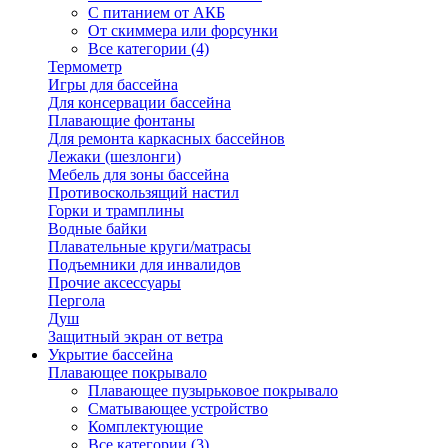
С питанием от АКБ
От скиммера или форсунки
Все категории (4)
Термометр
Игры для бассейна
Для консервации бассейна
Плавающие фонтаны
Для ремонта каркасных бассейнов
Лежаки (шезлонги)
Мебель для зоны бассейна
Противоскользящий настил
Горки и трамплины
Водные байки
Плавательные круги/матрасы
Подъемники для инвалидов
Прочие аксессуары
Пергола
Душ
Защитный экран от ветра
Укрытие бассейна
Плавающее покрывало
Плавающее пузырьковое покрывало
Сматывающее устройство
Комплектующие
Все категории (3)