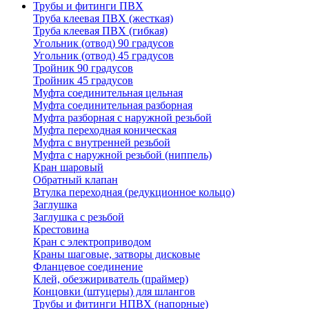
Трубы и фитинги ПВХ
Труба клеевая ПВХ (жесткая)
Труба клеевая ПВХ (гибкая)
Угольник (отвод) 90 градусов
Угольник (отвод) 45 градусов
Тройник 90 градусов
Тройник 45 градусов
Муфта соединительная цельная
Муфта соединительная разборная
Муфта разборная с наружной резьбой
Муфта переходная коническая
Муфта с внутренней резьбой
Муфта с наружной резьбой (ниппель)
Кран шаровый
Обратный клапан
Втулка переходная (редукционное кольцо)
Заглушка
Заглушка с резьбой
Крестовина
Кран с электроприводом
Краны шаговые, затворы дисковые
Фланцевое соединение
Клей, обезжириватель (праймер)
Концовки (штуцеры) для шлангов
Трубы и фитинги НПВХ (напорные)