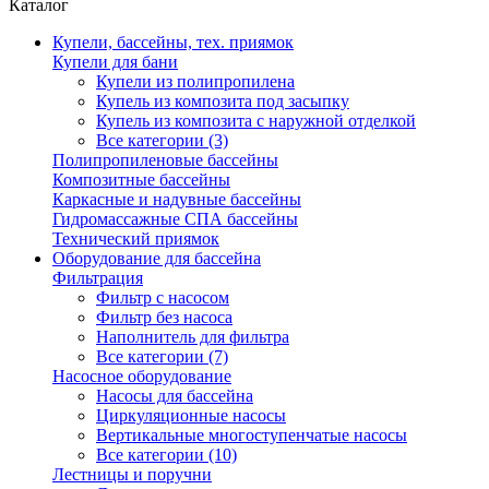
Каталог
Купели, бассейны, тех. приямок
Купели для бани
Купели из полипропилена
Купель из композита под засыпку
Купель из композита с наружной отделкой
Все категории (3)
Полипропиленовые бассейны
Композитные бассейны
Каркасные и надувные бассейны
Гидромассажные СПА бассейны
Технический приямок
Оборудование для бассейна
Фильтрация
Фильтр с насосом
Фильтр без насоса
Наполнитель для фильтра
Все категории (7)
Насосное оборудование
Насосы для бассейна
Циркуляционные насосы
Вертикальные многоступенчатые насосы
Все категории (10)
Лестницы и поручни