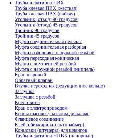
Трубы и фитинги ПВХ
Труба клеевая ПВХ (жесткая)
Труба клеевая ПВХ (гибкая)
Угольник (отвод) 90 градусов
Угольник (отвод) 45 градусов
Тройник 90 градусов
Тройник 45 градусов
Муфта соединительная цельная
Муфта соединительная разборная
Муфта разборная с наружной резьбой
Муфта переходная коническая
Муфта с внутренней резьбой
Муфта с наружной резьбой (ниппель)
Кран шаровый
Обратный клапан
Втулка переходная (редукционное кольцо)
Заглушка
Заглушка с резьбой
Крестовина
Кран с электроприводом
Краны шаговые, затворы дисковые
Фланцевое соединение
Клей, обезжириватель (праймер)
Концовки (штуцеры) для шлангов
Трубы и фитинги НПВХ (напорные)