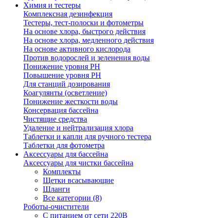
Химия и тестеры
Комплексная дезинфекция
Тестеры, тест-полоски и фотометры
На основе хлора, быстрого действия
На основе хлора, медленного действия
На основе активного кислорода
Против водорослей и зеленения воды
Понижение уровня РН
Повышение уровня РН
Для станций дозирования
Коагулянты (осветление)
Понижение жесткости воды
Консервация бассейна
Чистящие средства
Удаление и нейтрализация хлора
Таблетки и капли для ручного тестера
Таблетки для фотометра
Аксессуары для бассейна
Аксессуары для чистки бассейна
Комплекты
Щетки всасывающие
Шланги
Все категории (8)
Роботы-очистители
С питанием от сети 220В