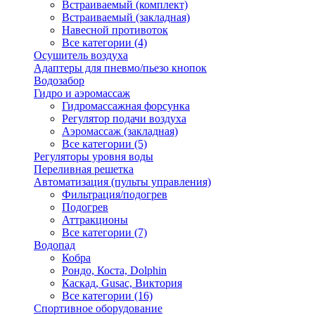
Встраиваемый (комплект)
Встраиваемый (закладная)
Навесной противоток
Все категории (4)
Осушитель воздуха
Адаптеры для пневмо/пьезо кнопок
Водозабор
Гидро и аэромассаж
Гидромассажная форсунка
Регулятор подачи воздуха
Аэромассаж (закладная)
Все категории (5)
Регуляторы уровня воды
Переливная решетка
Автоматизация (пульты управления)
Фильтрация/подогрев
Подогрев
Аттракционы
Все категории (7)
Водопад
Кобра
Рондо, Коста, Dolphin
Каскад, Gusac, Виктория
Все категории (16)
Спортивное оборудование