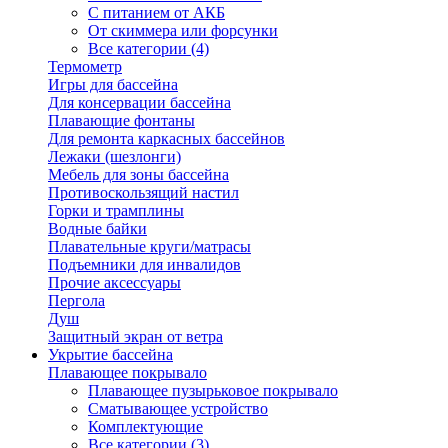
С питанием от АКБ
От скиммера или форсунки
Все категории (4)
Термометр
Игры для бассейна
Для консервации бассейна
Плавающие фонтаны
Для ремонта каркасных бассейнов
Лежаки (шезлонги)
Мебель для зоны бассейна
Противоскользящий настил
Горки и трамплины
Водные байки
Плавательные круги/матрасы
Подъемники для инвалидов
Прочие аксессуары
Пергола
Душ
Защитный экран от ветра
Укрытие бассейна
Плавающее покрывало
Плавающее пузырьковое покрывало
Сматывающее устройство
Комплектующие
Все категории (3)