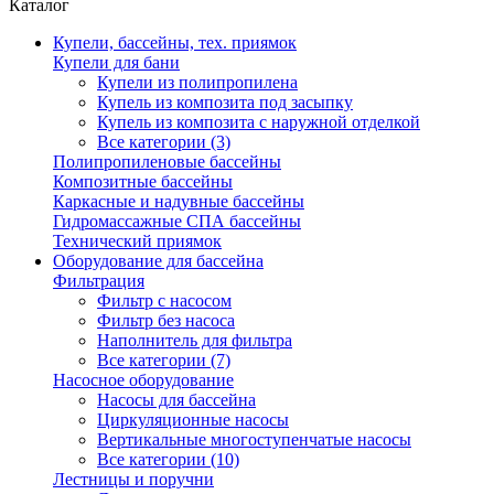
Каталог
Купели, бассейны, тех. приямок
Купели для бани
Купели из полипропилена
Купель из композита под засыпку
Купель из композита с наружной отделкой
Все категории (3)
Полипропиленовые бассейны
Композитные бассейны
Каркасные и надувные бассейны
Гидромассажные СПА бассейны
Технический приямок
Оборудование для бассейна
Фильтрация
Фильтр с насосом
Фильтр без насоса
Наполнитель для фильтра
Все категории (7)
Насосное оборудование
Насосы для бассейна
Циркуляционные насосы
Вертикальные многоступенчатые насосы
Все категории (10)
Лестницы и поручни