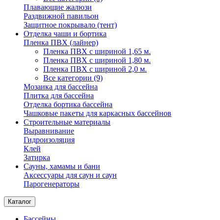
Плавающие жалюзи
Раздвижной павильон
Защитное покрывало (тент)
Отделка чаши и бортика
Пленка ПВХ (лайнер)
Пленка ПВХ с шириной 1,65 м.
Пленка ПВХ с шириной 1,80 м.
Пленка ПВХ с шириной 2,0 м.
Все категории (9)
Мозаика для бассейна
Плитка для бассейна
Отделка бортика бассейна
Чашковые пакеты для каркасных бассейнов
Строительные материалы
Выравнивание
Гидроизоляция
Клей
Затирка
Сауны, хамамы и бани
Аксессуары для саун и саун
Парогенераторы
Каталог
Бассейны