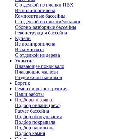
С отделкой из пленки ПВХ
Из полипропилена
Композитные бассейны
С отделкой из плитки/мозаики
Сборно-разборные бассейны
Реконструкция бассейна
Купели
Из полипропилена
Из композита
С отделкой из дерева
Укрытие
Плавающее покрывало
Плавающие жалюзи
Раздвижной павильон
Бортик
Ремонт и реконструкция
Наши работы
Подборы и заявки
Подбор онлайн (new)
Расчет бассейна
Подбор оборудования
Подбор покрывала
Подбор павильона
Подбор камня
О нас