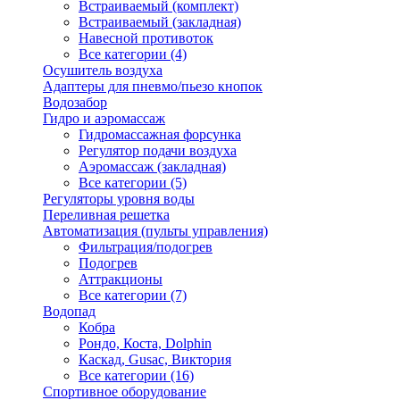
Встраиваемый (комплект)
Встраиваемый (закладная)
Навесной противоток
Все категории (4)
Осушитель воздуха
Адаптеры для пневмо/пьезо кнопок
Водозабор
Гидро и аэромассаж
Гидромассажная форсунка
Регулятор подачи воздуха
Аэромассаж (закладная)
Все категории (5)
Регуляторы уровня воды
Переливная решетка
Автоматизация (пульты управления)
Фильтрация/подогрев
Подогрев
Аттракционы
Все категории (7)
Водопад
Кобра
Рондо, Коста, Dolphin
Каскад, Gusac, Виктория
Все категории (16)
Спортивное оборудование