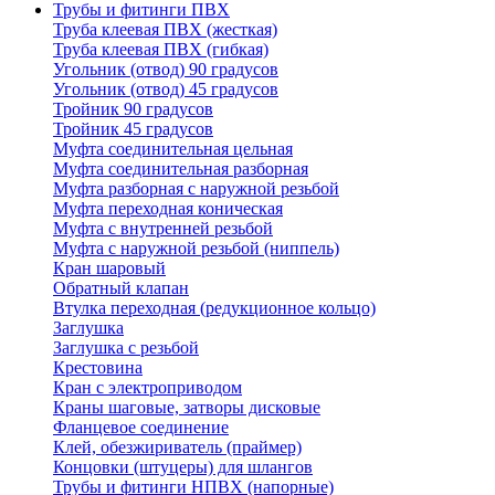
Трубы и фитинги ПВХ
Труба клеевая ПВХ (жесткая)
Труба клеевая ПВХ (гибкая)
Угольник (отвод) 90 градусов
Угольник (отвод) 45 градусов
Тройник 90 градусов
Тройник 45 градусов
Муфта соединительная цельная
Муфта соединительная разборная
Муфта разборная с наружной резьбой
Муфта переходная коническая
Муфта с внутренней резьбой
Муфта с наружной резьбой (ниппель)
Кран шаровый
Обратный клапан
Втулка переходная (редукционное кольцо)
Заглушка
Заглушка с резьбой
Крестовина
Кран с электроприводом
Краны шаговые, затворы дисковые
Фланцевое соединение
Клей, обезжириватель (праймер)
Концовки (штуцеры) для шлангов
Трубы и фитинги НПВХ (напорные)