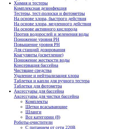
Химия и тестеры
Комплексная дезинфекция
Тестеры, тест-полоски и фотометры
На основе хлора, быстрого действия
На основе хлора, медленного действия
На основе активного кислорода
Против водорослей и зеленения воды
Понижение уровня РН
Повышение уровня РН
Для станций дозирования
Коагулянты (осветление)
Понижение жесткости воды
Консервация бассейна
Чистящие средства
Удаление и нейтрализация хлора
Таблетки и капли для ручного тестера
Таблетки для фотометра
Аксессуары для бассейна
Аксессуары для чистки бассейна
Комплекты
Щетки всасывающие
Шланги
Все категории (8)
Роботы-очистители
С питанием от сети 220В