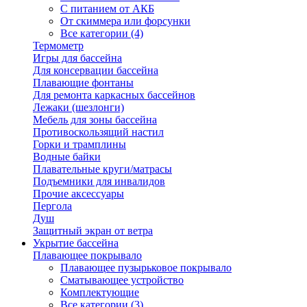
С питанием от АКБ
От скиммера или форсунки
Все категории (4)
Термометр
Игры для бассейна
Для консервации бассейна
Плавающие фонтаны
Для ремонта каркасных бассейнов
Лежаки (шезлонги)
Мебель для зоны бассейна
Противоскользящий настил
Горки и трамплины
Водные байки
Плавательные круги/матрасы
Подъемники для инвалидов
Прочие аксессуары
Пергола
Душ
Защитный экран от ветра
Укрытие бассейна
Плавающее покрывало
Плавающее пузырьковое покрывало
Сматывающее устройство
Комплектующие
Все категории (3)