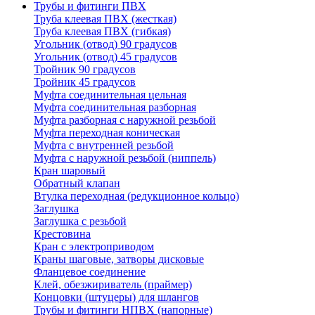
Трубы и фитинги ПВХ
Труба клеевая ПВХ (жесткая)
Труба клеевая ПВХ (гибкая)
Угольник (отвод) 90 градусов
Угольник (отвод) 45 градусов
Тройник 90 градусов
Тройник 45 градусов
Муфта соединительная цельная
Муфта соединительная разборная
Муфта разборная с наружной резьбой
Муфта переходная коническая
Муфта с внутренней резьбой
Муфта с наружной резьбой (ниппель)
Кран шаровый
Обратный клапан
Втулка переходная (редукционное кольцо)
Заглушка
Заглушка с резьбой
Крестовина
Кран с электроприводом
Краны шаговые, затворы дисковые
Фланцевое соединение
Клей, обезжириватель (праймер)
Концовки (штуцеры) для шлангов
Трубы и фитинги НПВХ (напорные)