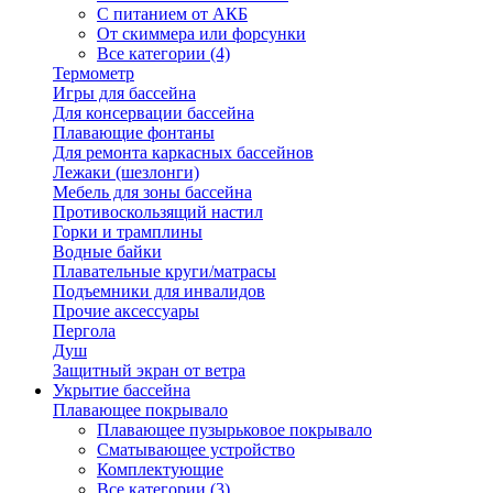
С питанием от АКБ
От скиммера или форсунки
Все категории (4)
Термометр
Игры для бассейна
Для консервации бассейна
Плавающие фонтаны
Для ремонта каркасных бассейнов
Лежаки (шезлонги)
Мебель для зоны бассейна
Противоскользящий настил
Горки и трамплины
Водные байки
Плавательные круги/матрасы
Подъемники для инвалидов
Прочие аксессуары
Пергола
Душ
Защитный экран от ветра
Укрытие бассейна
Плавающее покрывало
Плавающее пузырьковое покрывало
Сматывающее устройство
Комплектующие
Все категории (3)