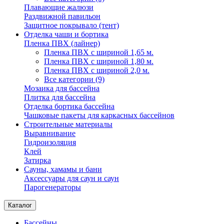
Плавающие жалюзи
Раздвижной павильон
Защитное покрывало (тент)
Отделка чаши и бортика
Пленка ПВХ (лайнер)
Пленка ПВХ с шириной 1,65 м.
Пленка ПВХ с шириной 1,80 м.
Пленка ПВХ с шириной 2,0 м.
Все категории (9)
Мозаика для бассейна
Плитка для бассейна
Отделка бортика бассейна
Чашковые пакеты для каркасных бассейнов
Строительные материалы
Выравнивание
Гидроизоляция
Клей
Затирка
Сауны, хамамы и бани
Аксессуары для саун и саун
Парогенераторы
Каталог
Бассейны