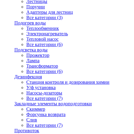
Лестницы
Поручни
Адаптеры для лестниц
Все категории (3)
Подогрев воды
Теплообменник
Электронагреватель
Тепловой насос
Все категории (6)
Подсветка воды
Прожектор
Лампа
Трансформатор
Все категории (6)
Дезинфекция
Станция контроля и дозирования химии
У/ф установка
Насосы-дозаторы
Все категории (7)
Закладные элементы водоподготовки
Скиммер
Форсунка возврата
Слив
Все категории (7)
Противоток