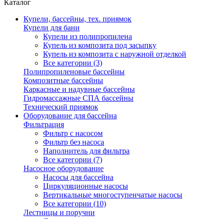
Каталог
Купели, бассейны, тех. приямок
Купели для бани
Купели из полипропилена
Купель из композита под засыпку
Купель из композита с наружной отделкой
Все категории (3)
Полипропиленовые бассейны
Композитные бассейны
Каркасные и надувные бассейны
Гидромассажные СПА бассейны
Технический приямок
Оборудование для бассейна
Фильтрация
Фильтр с насосом
Фильтр без насоса
Наполнитель для фильтра
Все категории (7)
Насосное оборудование
Насосы для бассейна
Циркуляционные насосы
Вертикальные многоступенчатые насосы
Все категории (10)
Лестницы и поручни