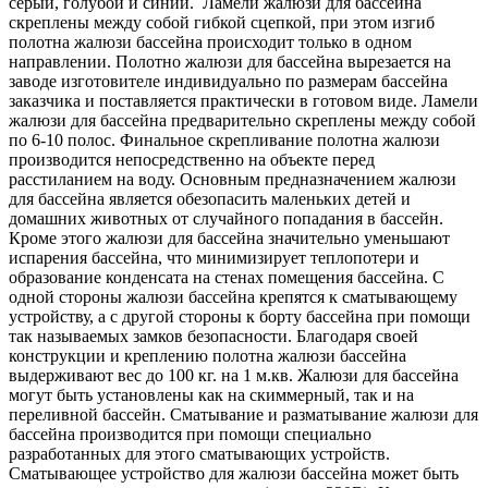
серый, голубой и синий. Ламели жалюзи для бассейна
скреплены между собой гибкой сцепкой, при этом изгиб
полотна жалюзи бассейна происходит только в одном
направлении. Полотно жалюзи для бассейна вырезается на
заводе изготовителе индивидуально по размерам бассейна
заказчика и поставляется практически в готовом виде. Ламели
жалюзи для бассейна предварительно скреплены между собой
по 6-10 полос. Финальное скрепливание полотна жалюзи
производится непосредственно на объекте перед
расстиланием на воду. Основным предназначением жалюзи
для бассейна является обезопасить маленьких детей и
домашних животных от случайного попадания в бассейн.
Кроме этого жалюзи для бассейна значительно уменьшают
испарения бассейна, что минимизирует теплопотери и
образование конденсата на стенах помещения бассейна. С
одной стороны жалюзи бассейна крепятся к сматывающему
устройству, а с другой стороны к борту бассейна при помощи
так называемых замков безопасности. Благодаря своей
конструкции и креплению полотна жалюзи бассейна
выдерживают вес до 100 кг. на 1 м.кв. Жалюзи для бассейна
могут быть установлены как на скиммерный, так и на
переливной бассейн. Сматывание и разматывание жалюзи для
бассейна производится при помощи специально
разработанных для этого сматывающих устройств.
Сматывающее устройство для жалюзи бассейна может быть