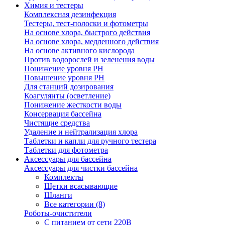
Химия и тестеры
Комплексная дезинфекция
Тестеры, тест-полоски и фотометры
На основе хлора, быстрого действия
На основе хлора, медленного действия
На основе активного кислорода
Против водорослей и зеленения воды
Понижение уровня РН
Повышение уровня РН
Для станций дозирования
Коагулянты (осветление)
Понижение жесткости воды
Консервация бассейна
Чистящие средства
Удаление и нейтрализация хлора
Таблетки и капли для ручного тестера
Таблетки для фотометра
Аксессуары для бассейна
Аксессуары для чистки бассейна
Комплекты
Щетки всасывающие
Шланги
Все категории (8)
Роботы-очистители
С питанием от сети 220В