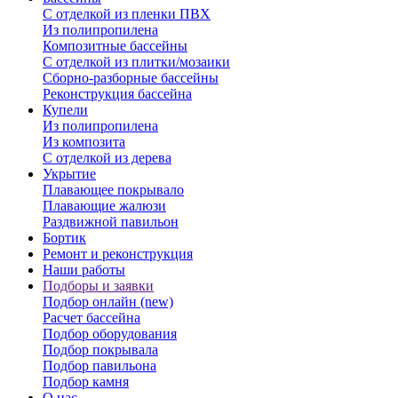
С отделкой из пленки ПВХ
Из полипропилена
Композитные бассейны
С отделкой из плитки/мозаики
Сборно-разборные бассейны
Реконструкция бассейна
Купели
Из полипропилена
Из композита
С отделкой из дерева
Укрытие
Плавающее покрывало
Плавающие жалюзи
Раздвижной павильон
Бортик
Ремонт и реконструкция
Наши работы
Подборы и заявки
Подбор онлайн (new)
Расчет бассейна
Подбор оборудования
Подбор покрывала
Подбор павильона
Подбор камня
О нас