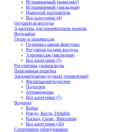
Встраиваемый (комплект)
Встраиваемый (закладная)
Навесной противоток
Все категории (4)
Осушитель воздуха
Адаптеры для пневмо/пьезо кнопок
Водозабор
Гидро и аэромассаж
Гидромассажная форсунка
Регулятор подачи воздуха
Аэромассаж (закладная)
Все категории (5)
Регуляторы уровня воды
Переливная решетка
Автоматизация (пульты управления)
Фильтрация/подогрев
Подогрев
Аттракционы
Все категории (7)
Водопад
Кобра
Рондо, Коста, Dolphin
Каскад, Gusac, Виктория
Все категории (16)
Спортивное оборудование