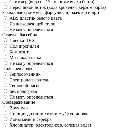
Скиммер (вода на 15 см. ниже верха борта)
Переливной лоток (вода вровень с верхом борта)
Закладные (скиммер, форсунка, прожектор и др.)
АВS пластик белого цвета
Из нержавеющей стали
Не могу определиться
Отделка бассейна
Пленка ПВХ
Полипропилен
Композит
Мозаика/плитка
Не могу определиться
Подогрев воды
Теплообменник
Электронагреватель
Тепловой насос
Без подогрева
Не могу определиться
Обезараживание
Вручную
Станция дозации химии + у/ф установка
Ионы меди и серебра
Хлоринатор (электролизер, соленая вода)