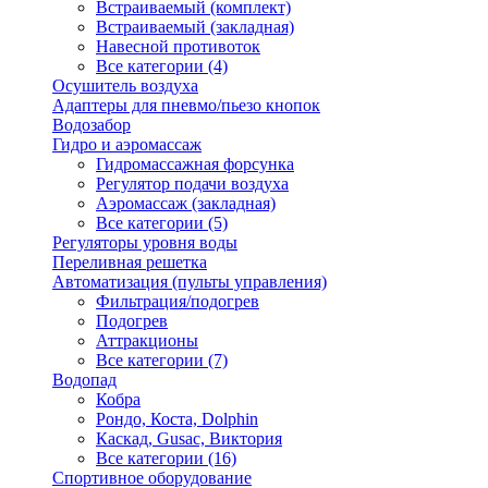
Встраиваемый (комплект)
Встраиваемый (закладная)
Навесной противоток
Все категории (4)
Осушитель воздуха
Адаптеры для пневмо/пьезо кнопок
Водозабор
Гидро и аэромассаж
Гидромассажная форсунка
Регулятор подачи воздуха
Аэромассаж (закладная)
Все категории (5)
Регуляторы уровня воды
Переливная решетка
Автоматизация (пульты управления)
Фильтрация/подогрев
Подогрев
Аттракционы
Все категории (7)
Водопад
Кобра
Рондо, Коста, Dolphin
Каскад, Gusac, Виктория
Все категории (16)
Спортивное оборудование