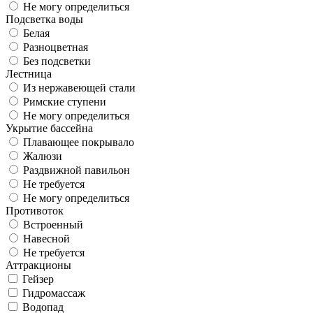
Не могу определиться
Подсветка воды
Белая
Разноцветная
Без подсветки
Лестница
Из нержавеющей стали
Римские ступени
Не могу определиться
Укрытие бассейна
Плавающее покрывало
Жалюзи
Раздвижной павильон
Не требуется
Не могу определиться
Противоток
Встроенный
Навесной
Не требуется
Аттракционы
Гейзер
Гидромассаж
Водопад