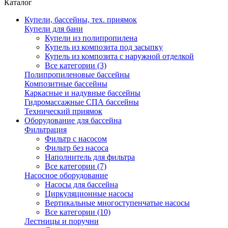
Каталог
Купели, бассейны, тех. приямок
Купели для бани
Купели из полипропилена
Купель из композита под засыпку
Купель из композита с наружной отделкой
Все категории (3)
Полипропиленовые бассейны
Композитные бассейны
Каркасные и надувные бассейны
Гидромассажные СПА бассейны
Технический приямок
Оборудование для бассейна
Фильтрация
Фильтр с насосом
Фильтр без насоса
Наполнитель для фильтра
Все категории (7)
Насосное оборудование
Насосы для бассейна
Циркуляционные насосы
Вертикальные многоступенчатые насосы
Все категории (10)
Лестницы и поручни