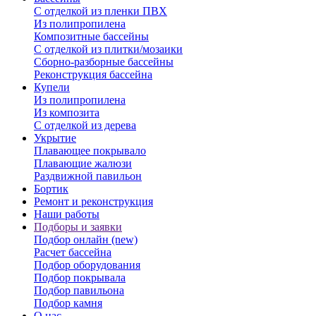
С отделкой из пленки ПВХ
Из полипропилена
Композитные бассейны
С отделкой из плитки/мозаики
Сборно-разборные бассейны
Реконструкция бассейна
Купели
Из полипропилена
Из композита
С отделкой из дерева
Укрытие
Плавающее покрывало
Плавающие жалюзи
Раздвижной павильон
Бортик
Ремонт и реконструкция
Наши работы
Подборы и заявки
Подбор онлайн (new)
Расчет бассейна
Подбор оборудования
Подбор покрывала
Подбор павильона
Подбор камня
О нас