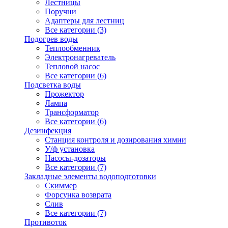
Лестницы
Поручни
Адаптеры для лестниц
Все категории (3)
Подогрев воды
Теплообменник
Электронагреватель
Тепловой насос
Все категории (6)
Подсветка воды
Прожектор
Лампа
Трансформатор
Все категории (6)
Дезинфекция
Станция контроля и дозирования химии
У/ф установка
Насосы-дозаторы
Все категории (7)
Закладные элементы водоподготовки
Скиммер
Форсунка возврата
Слив
Все категории (7)
Противоток