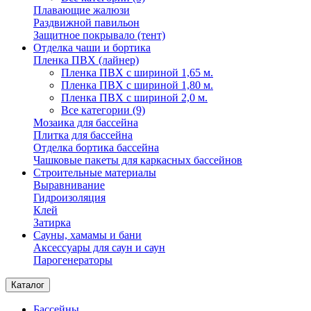
Плавающие жалюзи
Раздвижной павильон
Защитное покрывало (тент)
Отделка чаши и бортика
Пленка ПВХ (лайнер)
Пленка ПВХ с шириной 1,65 м.
Пленка ПВХ с шириной 1,80 м.
Пленка ПВХ с шириной 2,0 м.
Все категории (9)
Мозаика для бассейна
Плитка для бассейна
Отделка бортика бассейна
Чашковые пакеты для каркасных бассейнов
Строительные материалы
Выравнивание
Гидроизоляция
Клей
Затирка
Сауны, хамамы и бани
Аксессуары для саун и саун
Парогенераторы
Каталог
Бассейны