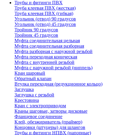
Трубы и фитинги ПВХ
Труба клеевая ПВХ (жесткая)
Труба клеевая ПВХ (гибкая)
Угольник (отвод) 90 градусов
Угольник (отвод) 45 градусов
Тройник 90 градусов
Тройник 45 градусов
Муфта соединительная цельная
Муфта соединительная разборная
Муфта разборная с наружной резьбой
Муфта переходная коническая
Муфта с внутренней резьбой
Муфта с наружной резьбой (ниппель)
Кран шаровый
Обратный клапан
Втулка переходная (редукционное кольцо)
Заглушка
Заглушка с резьбой
Крестовина
Кран с электроприводом
Краны шаговые, затворы дисковые
Фланцевое соединение
Клей, обезжириватель (праймер)
Концовки (штуцеры) для шлангов
Трубы и фитинги НПВХ (напорные)