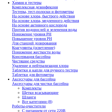
Химия и тестеры
Комплексная дезинфекция
Тестеры, тест-полоски и фотометры
На основе хлора, быстрого действия
На основе хлора, медленного действия
На основе активного кислорода
Против водорослей и зеленения воды
Понижение уровня РН
Повышение уровня РН
Для станций дозирования
Коагулянты (осветление)
Понижение жесткости воды
Консервация бассейна
Чистящие средства
Удаление и нейтрализация хлора
Таблетки и капли для ручного тестера
Таблетки для фотометра
Аксессуары для бассейна
Аксессуары для чистки бассейна
Комплекты
Щетки всасывающие
Шланги
Все категории (8)
Роботы-очистители
С питанием от сети 220В