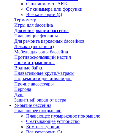
С питанием от АКБ
От скиммера или форсунки
Все категории (4)
Термометр
Игры для бассейна
Для консервации бассейна
Плавающие фонтаны
Для ремонта каркасных бассейнов
Лежаки (шезлонги)
Мебель для зоны бассейна
Противоскользящий настил
Горки и трамплины
Водные байки
Плавательные круги/матрасы
Подъемники для инвалидов
Прочие аксессуары
Пергола
Душ
Защитный экран от ветра
Укрытие бассейна
Плавающее покрывало
Плавающее пузырьковое покрывало
Сматывающее устройство
Комплектующие
Все категории (3)