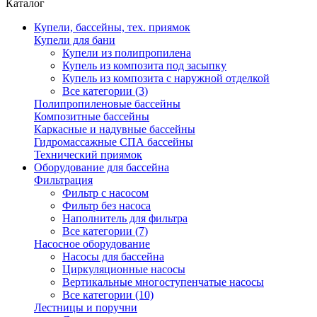
Каталог
Купели, бассейны, тех. приямок
Купели для бани
Купели из полипропилена
Купель из композита под засыпку
Купель из композита с наружной отделкой
Все категории (3)
Полипропиленовые бассейны
Композитные бассейны
Каркасные и надувные бассейны
Гидромассажные СПА бассейны
Технический приямок
Оборудование для бассейна
Фильтрация
Фильтр с насосом
Фильтр без насоса
Наполнитель для фильтра
Все категории (7)
Насосное оборудование
Насосы для бассейна
Циркуляционные насосы
Вертикальные многоступенчатые насосы
Все категории (10)
Лестницы и поручни