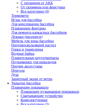
С питанием от АКБ
От скиммера или форсунки
Все категории (4)
Термометр
Игры для бассейна
Для консервации бассейна
Плавающие фонтаны
Для ремонта каркасных бассейнов
Лежаки (шезлонги)
Мебель для зоны бассейна
Противоскользящий настил
Горки и трамплины
Водные байки
Плавательные круги/матрасы
Подъемники для инвалидов
Прочие аксессуары
Пергола
Душ
Защитный экран от ветра
Укрытие бассейна
Плавающее покрывало
Плавающее пузырьковое покрывало
Сматывающее устройство
Комплектующие
Все категории (3)