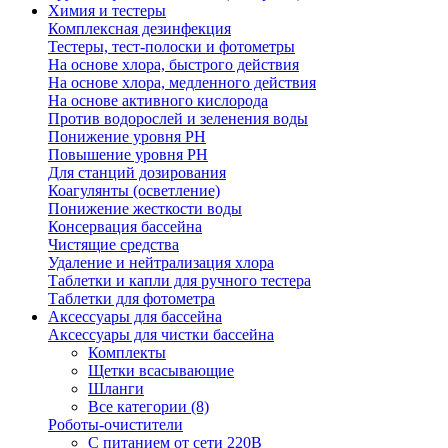
Химия и тестеры
Комплексная дезинфекция
Тестеры, тест-полоски и фотометры
На основе хлора, быстрого действия
На основе хлора, медленного действия
На основе активного кислорода
Против водорослей и зеленения воды
Понижение уровня РН
Повышение уровня РН
Для станций дозирования
Коагулянты (осветление)
Понижение жесткости воды
Консервация бассейна
Чистящие средства
Удаление и нейтрализация хлора
Таблетки и капли для ручного тестера
Таблетки для фотометра
Аксессуары для бассейна
Аксессуары для чистки бассейна
Комплекты
Щетки всасывающие
Шланги
Все категории (8)
Роботы-очистители
С питанием от сети 220В