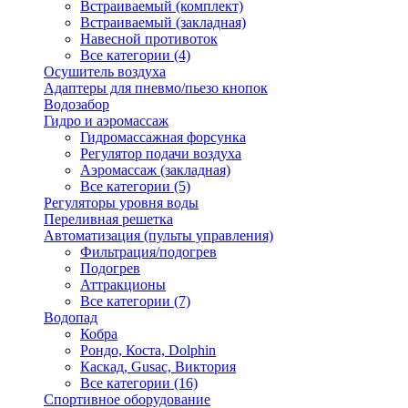
Встраиваемый (комплект)
Встраиваемый (закладная)
Навесной противоток
Все категории (4)
Осушитель воздуха
Адаптеры для пневмо/пьезо кнопок
Водозабор
Гидро и аэромассаж
Гидромассажная форсунка
Регулятор подачи воздуха
Аэромассаж (закладная)
Все категории (5)
Регуляторы уровня воды
Переливная решетка
Автоматизация (пульты управления)
Фильтрация/подогрев
Подогрев
Аттракционы
Все категории (7)
Водопад
Кобра
Рондо, Коста, Dolphin
Каскад, Gusac, Виктория
Все категории (16)
Спортивное оборудование