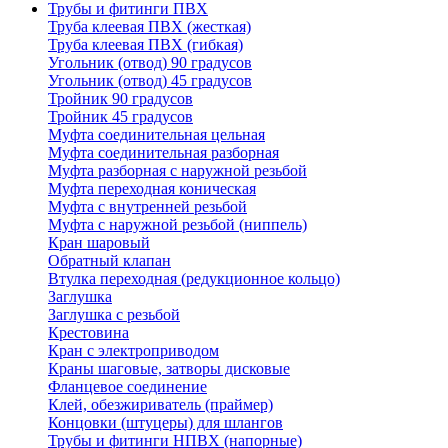
Трубы и фитинги ПВХ
Труба клеевая ПВХ (жесткая)
Труба клеевая ПВХ (гибкая)
Угольник (отвод) 90 градусов
Угольник (отвод) 45 градусов
Тройник 90 градусов
Тройник 45 градусов
Муфта соединительная цельная
Муфта соединительная разборная
Муфта разборная с наружной резьбой
Муфта переходная коническая
Муфта с внутренней резьбой
Муфта с наружной резьбой (ниппель)
Кран шаровый
Обратный клапан
Втулка переходная (редукционное кольцо)
Заглушка
Заглушка с резьбой
Крестовина
Кран с электроприводом
Краны шаговые, затворы дисковые
Фланцевое соединение
Клей, обезжириватель (праймер)
Концовки (штуцеры) для шлангов
Трубы и фитинги НПВХ (напорные)