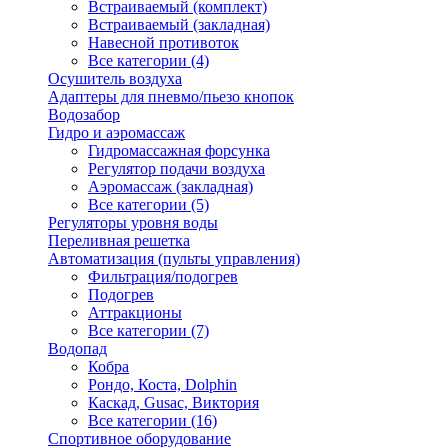
Встраиваемый (комплект)
Встраиваемый (закладная)
Навесной противоток
Все категории (4)
Осушитель воздуха
Адаптеры для пневмо/пьезо кнопок
Водозабор
Гидро и аэромассаж
Гидромассажная форсунка
Регулятор подачи воздуха
Аэромассаж (закладная)
Все категории (5)
Регуляторы уровня воды
Переливная решетка
Автоматизация (пульты управления)
Фильтрация/подогрев
Подогрев
Аттракционы
Все категории (7)
Водопад
Кобра
Рондо, Коста, Dolphin
Каскад, Gusac, Виктория
Все категории (16)
Спортивное оборудование