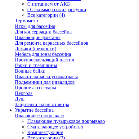
С питанием от АКБ
От скиммера или форсунки
Все категории (4)
Термометр
Игры для бассейна
Для консервации бассейна
Плавающие фонтаны
Для ремонта каркасных бассейнов
Лежаки (шезлонги)
Мебель для зоны бассейна
Противоскользящий настил
Горки и трамплины
Водные байки
Плавательные круги/матрасы
Подъемники для инвалидов
Прочие аксессуары
Пергола
Душ
Защитный экран от ветра
Укрытие бассейна
Плавающее покрывало
Плавающее пузырьковое покрывало
Сматывающее устройство
Комплектующие
Все категории (3)