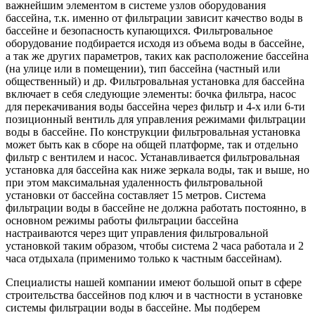
важнейшим элементом в системе узлов оборудования
бассейна, т.к. именно от фильтрации зависит качество воды в
бассейне и безопасность купающихся. Фильтровальное
оборудование подбирается исходя из объема воды в бассейне,
а так же других параметров, таких как расположение бассейна
(на улице или в помещении), тип бассейна (частный или
общественный) и др. Фильтровальная установка для бассейна
включает в себя следующие элементы: бочка фильтра, насос
для перекачивания воды бассейна через фильтр и 4-х или 6-ти
позиционный вентиль для управления режимами фильтрации
воды в бассейне. По конструкции фильтровальная установка
может быть как в сборе на общей платформе, так и отдельно
фильтр с вентилем и насос. Устанавливается фильтровальная
установка для бассейна как ниже зеркала воды, так и выше, но
при этом максимальная удаленность фильтровальной
установки от бассейна составляет 15 метров. Система
фильтрации воды в бассейне не должна работать постоянно, в
основном режимы работы фильтрации бассейна
настраиваются через щит управления фильтровальной
установкой таким образом, чтобы система 2 часа работала и 2
часа отдыхала (применимо только к частным бассейнам).
Специалисты нашей компании имеют большой опыт в сфере
строительства бассейнов под ключ и в частности в установке
системы фильтрации воды в бассейне. Мы подберем