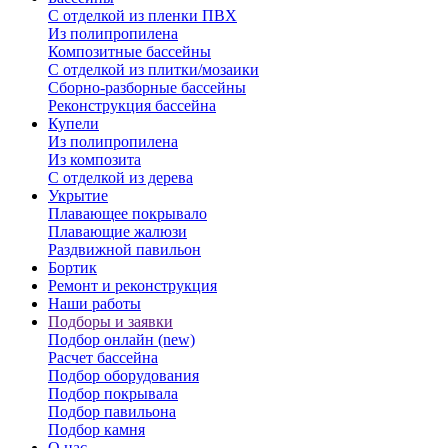
С отделкой из пленки ПВХ
Из полипропилена
Композитные бассейны
С отделкой из плитки/мозаики
Сборно-разборные бассейны
Реконструкция бассейна
Купели
Из полипропилена
Из композита
С отделкой из дерева
Укрытие
Плавающее покрывало
Плавающие жалюзи
Раздвижной павильон
Бортик
Ремонт и реконструкция
Наши работы
Подборы и заявки
Подбор онлайн (new)
Расчет бассейна
Подбор оборудования
Подбор покрывала
Подбор павильона
Подбор камня
О нас