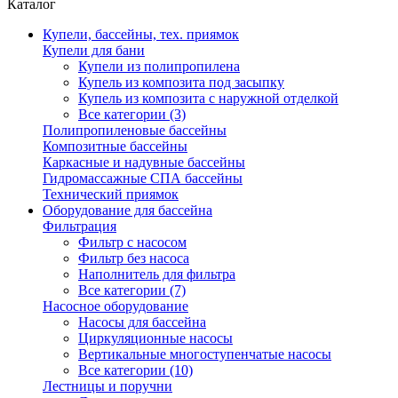
Каталог
Купели, бассейны, тех. приямок
Купели для бани
Купели из полипропилена
Купель из композита под засыпку
Купель из композита с наружной отделкой
Все категории (3)
Полипропиленовые бассейны
Композитные бассейны
Каркасные и надувные бассейны
Гидромассажные СПА бассейны
Технический приямок
Оборудование для бассейна
Фильтрация
Фильтр с насосом
Фильтр без насоса
Наполнитель для фильтра
Все категории (7)
Насосное оборудование
Насосы для бассейна
Циркуляционные насосы
Вертикальные многоступенчатые насосы
Все категории (10)
Лестницы и поручни