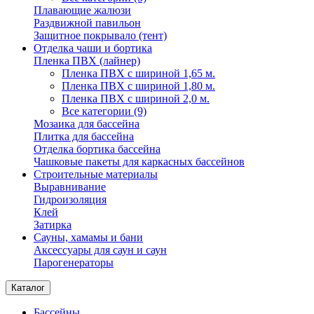
Плавающие жалюзи
Раздвижной павильон
Защитное покрывало (тент)
Отделка чаши и бортика
Пленка ПВХ (лайнер)
Пленка ПВХ с шириной 1,65 м.
Пленка ПВХ с шириной 1,80 м.
Пленка ПВХ с шириной 2,0 м.
Все категории (9)
Мозаика для бассейна
Плитка для бассейна
Отделка бортика бассейна
Чашковые пакеты для каркасных бассейнов
Строительные материалы
Выравнивание
Гидроизоляция
Клей
Затирка
Сауны, хамамы и бани
Аксессуары для саун и саун
Парогенераторы
Каталог
Бассейны