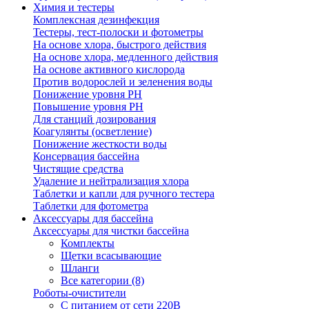
Химия и тестеры
Комплексная дезинфекция
Тестеры, тест-полоски и фотометры
На основе хлора, быстрого действия
На основе хлора, медленного действия
На основе активного кислорода
Против водорослей и зеленения воды
Понижение уровня РН
Повышение уровня РН
Для станций дозирования
Коагулянты (осветление)
Понижение жесткости воды
Консервация бассейна
Чистящие средства
Удаление и нейтрализация хлора
Таблетки и капли для ручного тестера
Таблетки для фотометра
Аксессуары для бассейна
Аксессуары для чистки бассейна
Комплекты
Щетки всасывающие
Шланги
Все категории (8)
Роботы-очистители
С питанием от сети 220В