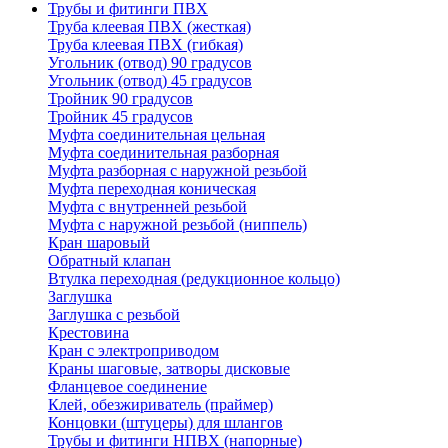
Трубы и фитинги ПВХ
Труба клеевая ПВХ (жесткая)
Труба клеевая ПВХ (гибкая)
Угольник (отвод) 90 градусов
Угольник (отвод) 45 градусов
Тройник 90 градусов
Тройник 45 градусов
Муфта соединительная цельная
Муфта соединительная разборная
Муфта разборная с наружной резьбой
Муфта переходная коническая
Муфта с внутренней резьбой
Муфта с наружной резьбой (ниппель)
Кран шаровый
Обратный клапан
Втулка переходная (редукционное кольцо)
Заглушка
Заглушка с резьбой
Крестовина
Кран с электроприводом
Краны шаговые, затворы дисковые
Фланцевое соединение
Клей, обезжириватель (праймер)
Концовки (штуцеры) для шлангов
Трубы и фитинги НПВХ (напорные)