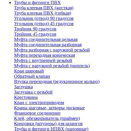
Трубы и фитинги ПВХ
Труба клеевая ПВХ (жесткая)
Труба клеевая ПВХ (гибкая)
Угольник (отвод) 90 градусов
Угольник (отвод) 45 градусов
Тройник 90 градусов
Тройник 45 градусов
Муфта соединительная цельная
Муфта соединительная разборная
Муфта разборная с наружной резьбой
Муфта переходная коническая
Муфта с внутренней резьбой
Муфта с наружной резьбой (ниппель)
Кран шаровый
Обратный клапан
Втулка переходная (редукционное кольцо)
Заглушка
Заглушка с резьбой
Крестовина
Кран с электроприводом
Краны шаговые, затворы дисковые
Фланцевое соединение
Клей, обезжириватель (праймер)
Концовки (штуцеры) для шлангов
Трубы и фитинги НПВХ (напорные)