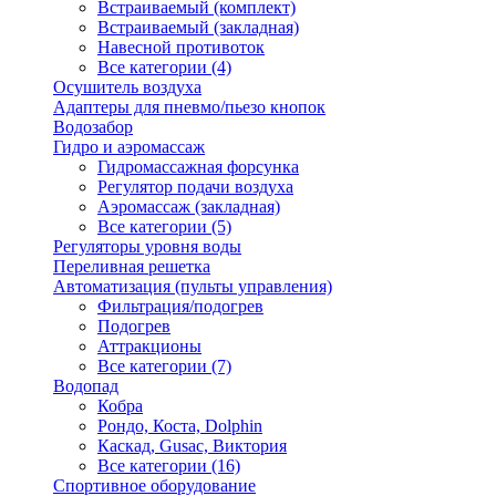
Встраиваемый (комплект)
Встраиваемый (закладная)
Навесной противоток
Все категории (4)
Осушитель воздуха
Адаптеры для пневмо/пьезо кнопок
Водозабор
Гидро и аэромассаж
Гидромассажная форсунка
Регулятор подачи воздуха
Аэромассаж (закладная)
Все категории (5)
Регуляторы уровня воды
Переливная решетка
Автоматизация (пульты управления)
Фильтрация/подогрев
Подогрев
Аттракционы
Все категории (7)
Водопад
Кобра
Рондо, Коста, Dolphin
Каскад, Gusac, Виктория
Все категории (16)
Спортивное оборудование