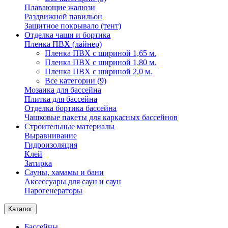
Плавающие жалюзи
Раздвижной павильон
Защитное покрывало (тент)
Отделка чаши и бортика
Пленка ПВХ (лайнер)
Пленка ПВХ с шириной 1,65 м.
Пленка ПВХ с шириной 1,80 м.
Пленка ПВХ с шириной 2,0 м.
Все категории (9)
Мозаика для бассейна
Плитка для бассейна
Отделка бортика бассейна
Чашковые пакеты для каркасных бассейнов
Строительные материалы
Выравнивание
Гидроизоляция
Клей
Затирка
Сауны, хамамы и бани
Аксессуары для саун и саун
Парогенераторы
Каталог
Бассейны