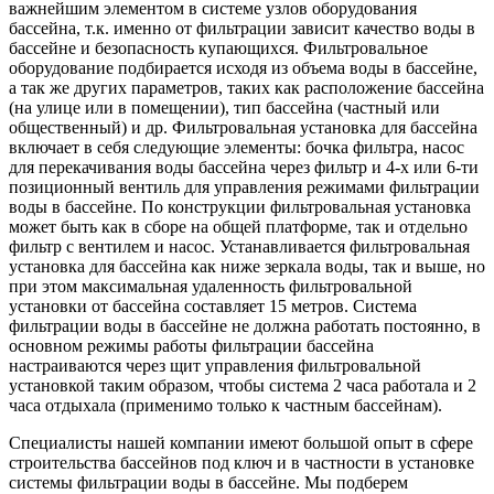
важнейшим элементом в системе узлов оборудования
бассейна, т.к. именно от фильтрации зависит качество воды в
бассейне и безопасность купающихся. Фильтровальное
оборудование подбирается исходя из объема воды в бассейне,
а так же других параметров, таких как расположение бассейна
(на улице или в помещении), тип бассейна (частный или
общественный) и др. Фильтровальная установка для бассейна
включает в себя следующие элементы: бочка фильтра, насос
для перекачивания воды бассейна через фильтр и 4-х или 6-ти
позиционный вентиль для управления режимами фильтрации
воды в бассейне. По конструкции фильтровальная установка
может быть как в сборе на общей платформе, так и отдельно
фильтр с вентилем и насос. Устанавливается фильтровальная
установка для бассейна как ниже зеркала воды, так и выше, но
при этом максимальная удаленность фильтровальной
установки от бассейна составляет 15 метров. Система
фильтрации воды в бассейне не должна работать постоянно, в
основном режимы работы фильтрации бассейна
настраиваются через щит управления фильтровальной
установкой таким образом, чтобы система 2 часа работала и 2
часа отдыхала (применимо только к частным бассейнам).
Специалисты нашей компании имеют большой опыт в сфере
строительства бассейнов под ключ и в частности в установке
системы фильтрации воды в бассейне. Мы подберем