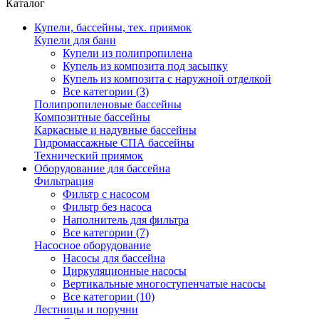
Каталог
Купели, бассейны, тех. приямок
Купели для бани
Купели из полипропилена
Купель из композита под засыпку
Купель из композита с наружной отделкой
Все категории (3)
Полипропиленовые бассейны
Композитные бассейны
Каркасные и надувные бассейны
Гидромассажные СПА бассейны
Технический приямок
Оборудование для бассейна
Фильтрация
Фильтр с насосом
Фильтр без насоса
Наполнитель для фильтра
Все категории (7)
Насосное оборудование
Насосы для бассейна
Циркуляционные насосы
Вертикальные многоступенчатые насосы
Все категории (10)
Лестницы и поручни