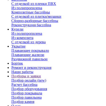
С отделкой из пленки ПВХ
Из полипропилена
Композитные бассейны
С отделкой из плитки/мозаики
Сборно-разборные бассейны
Реконструкция бассейна
Купели
Из полипропилена
Из композита
С отделкой из дерева
Укрытие
Плавающее покрывало
Плавающие жалюзи
Раздвижной павильон
Бортик
Ремонт и реконструкция
Наши работы
Подборы и заявки
Подбор онлайн (new)
Расчет бассейна
Подбор оборудования
Подбор покрывала
Подбор павильона
Подбор камня
О нас