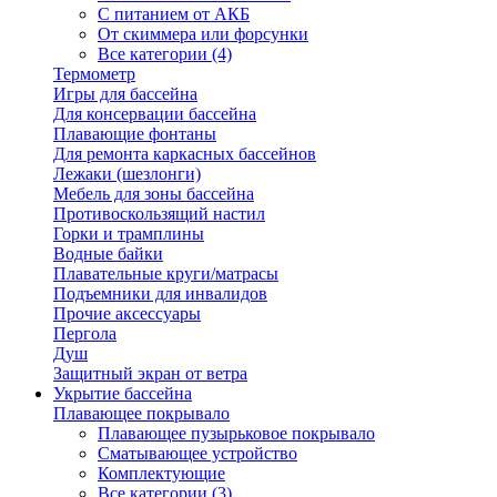
С питанием от АКБ
От скиммера или форсунки
Все категории (4)
Термометр
Игры для бассейна
Для консервации бассейна
Плавающие фонтаны
Для ремонта каркасных бассейнов
Лежаки (шезлонги)
Мебель для зоны бассейна
Противоскользящий настил
Горки и трамплины
Водные байки
Плавательные круги/матрасы
Подъемники для инвалидов
Прочие аксессуары
Пергола
Душ
Защитный экран от ветра
Укрытие бассейна
Плавающее покрывало
Плавающее пузырьковое покрывало
Сматывающее устройство
Комплектующие
Все категории (3)