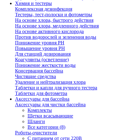
Химия и тестеры
Комплексная дезинфекция
Тестеры, тест-полоски и фотометры
На основе хлора, быстрого действия
На основе хлора, медленного действия
На основе активного кислорода
Против водорослей и зеленения воды
Понижение уровня РН
Повышение уровня РН
Для станций дозирования
Коагулянты (осветление)
Понижение жесткости воды
Консервация бассейна
Чистящие средства
Удаление и нейтрализация хлора
Таблетки и капли для ручного тестера
Таблетки для фотометра
Аксессуары для бассейна
Аксессуары для чистки бассейна
Комплекты
Щетки всасывающие
Шланги
Все категории (8)
Роботы-очистители
С питанием от сети 220В