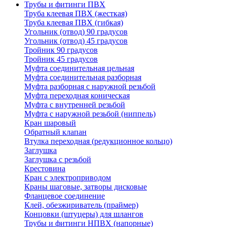
Трубы и фитинги ПВХ
Труба клеевая ПВХ (жесткая)
Труба клеевая ПВХ (гибкая)
Угольник (отвод) 90 градусов
Угольник (отвод) 45 градусов
Тройник 90 градусов
Тройник 45 градусов
Муфта соединительная цельная
Муфта соединительная разборная
Муфта разборная с наружной резьбой
Муфта переходная коническая
Муфта с внутренней резьбой
Муфта с наружной резьбой (ниппель)
Кран шаровый
Обратный клапан
Втулка переходная (редукционное кольцо)
Заглушка
Заглушка с резьбой
Крестовина
Кран с электроприводом
Краны шаговые, затворы дисковые
Фланцевое соединение
Клей, обезжириватель (праймер)
Концовки (штуцеры) для шлангов
Трубы и фитинги НПВХ (напорные)