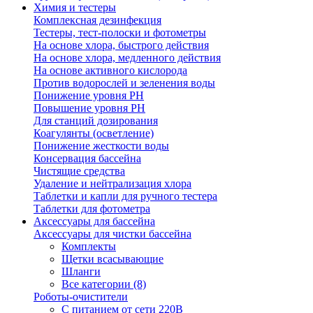
Химия и тестеры
Комплексная дезинфекция
Тестеры, тест-полоски и фотометры
На основе хлора, быстрого действия
На основе хлора, медленного действия
На основе активного кислорода
Против водорослей и зеленения воды
Понижение уровня РН
Повышение уровня РН
Для станций дозирования
Коагулянты (осветление)
Понижение жесткости воды
Консервация бассейна
Чистящие средства
Удаление и нейтрализация хлора
Таблетки и капли для ручного тестера
Таблетки для фотометра
Аксессуары для бассейна
Аксессуары для чистки бассейна
Комплекты
Щетки всасывающие
Шланги
Все категории (8)
Роботы-очистители
С питанием от сети 220В