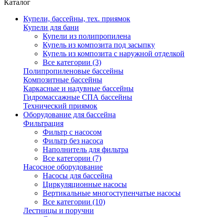
Каталог
Купели, бассейны, тех. приямок
Купели для бани
Купели из полипропилена
Купель из композита под засыпку
Купель из композита с наружной отделкой
Все категории (3)
Полипропиленовые бассейны
Композитные бассейны
Каркасные и надувные бассейны
Гидромассажные СПА бассейны
Технический приямок
Оборудование для бассейна
Фильтрация
Фильтр с насосом
Фильтр без насоса
Наполнитель для фильтра
Все категории (7)
Насосное оборудование
Насосы для бассейна
Циркуляционные насосы
Вертикальные многоступенчатые насосы
Все категории (10)
Лестницы и поручни