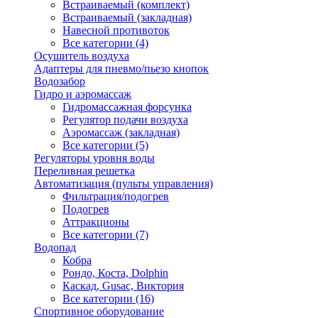
Встраиваемый (комплект)
Встраиваемый (закладная)
Навесной противоток
Все категории (4)
Осушитель воздуха
Адаптеры для пневмо/пьезо кнопок
Водозабор
Гидро и аэромассаж
Гидромассажная форсунка
Регулятор подачи воздуха
Аэромассаж (закладная)
Все категории (5)
Регуляторы уровня воды
Переливная решетка
Автоматизация (пульты управления)
Фильтрация/подогрев
Подогрев
Аттракционы
Все категории (7)
Водопад
Кобра
Рондо, Коста, Dolphin
Каскад, Gusac, Виктория
Все категории (16)
Спортивное оборудование