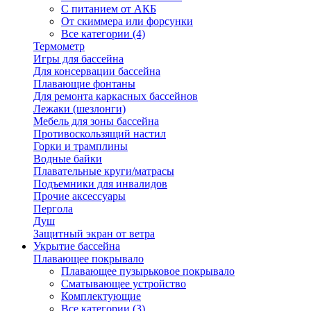
С питанием от АКБ
От скиммера или форсунки
Все категории (4)
Термометр
Игры для бассейна
Для консервации бассейна
Плавающие фонтаны
Для ремонта каркасных бассейнов
Лежаки (шезлонги)
Мебель для зоны бассейна
Противоскользящий настил
Горки и трамплины
Водные байки
Плавательные круги/матрасы
Подъемники для инвалидов
Прочие аксессуары
Пергола
Душ
Защитный экран от ветра
Укрытие бассейна
Плавающее покрывало
Плавающее пузырьковое покрывало
Сматывающее устройство
Комплектующие
Все категории (3)