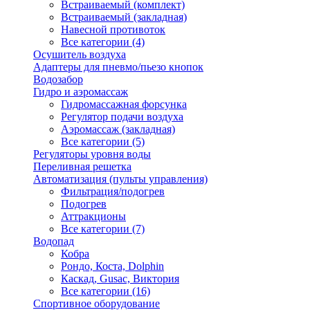
Встраиваемый (комплект)
Встраиваемый (закладная)
Навесной противоток
Все категории (4)
Осушитель воздуха
Адаптеры для пневмо/пьезо кнопок
Водозабор
Гидро и аэромассаж
Гидромассажная форсунка
Регулятор подачи воздуха
Аэромассаж (закладная)
Все категории (5)
Регуляторы уровня воды
Переливная решетка
Автоматизация (пульты управления)
Фильтрация/подогрев
Подогрев
Аттракционы
Все категории (7)
Водопад
Кобра
Рондо, Коста, Dolphin
Каскад, Gusac, Виктория
Все категории (16)
Спортивное оборудование