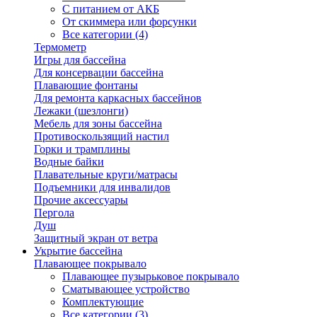
С питанием от АКБ
От скиммера или форсунки
Все категории (4)
Термометр
Игры для бассейна
Для консервации бассейна
Плавающие фонтаны
Для ремонта каркасных бассейнов
Лежаки (шезлонги)
Мебель для зоны бассейна
Противоскользящий настил
Горки и трамплины
Водные байки
Плавательные круги/матрасы
Подъемники для инвалидов
Прочие аксессуары
Пергола
Душ
Защитный экран от ветра
Укрытие бассейна
Плавающее покрывало
Плавающее пузырьковое покрывало
Сматывающее устройство
Комплектующие
Все категории (3)