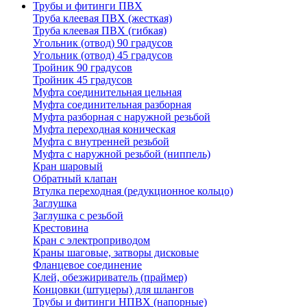
Трубы и фитинги ПВХ
Труба клеевая ПВХ (жесткая)
Труба клеевая ПВХ (гибкая)
Угольник (отвод) 90 градусов
Угольник (отвод) 45 градусов
Тройник 90 градусов
Тройник 45 градусов
Муфта соединительная цельная
Муфта соединительная разборная
Муфта разборная с наружной резьбой
Муфта переходная коническая
Муфта с внутренней резьбой
Муфта с наружной резьбой (ниппель)
Кран шаровый
Обратный клапан
Втулка переходная (редукционное кольцо)
Заглушка
Заглушка с резьбой
Крестовина
Кран с электроприводом
Краны шаговые, затворы дисковые
Фланцевое соединение
Клей, обезжириватель (праймер)
Концовки (штуцеры) для шлангов
Трубы и фитинги НПВХ (напорные)