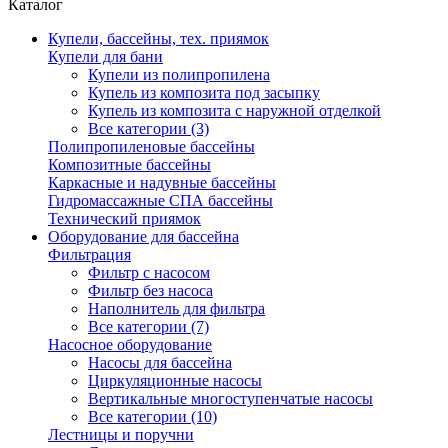
Каталог
Купели, бассейны, тех. приямок
Купели для бани
Купели из полипропилена
Купель из композита под засыпку
Купель из композита с наружной отделкой
Все категории (3)
Полипропиленовые бассейны
Композитные бассейны
Каркасные и надувные бассейны
Гидромассажные СПА бассейны
Технический приямок
Оборудование для бассейна
Фильтрация
Фильтр с насосом
Фильтр без насоса
Наполнитель для фильтра
Все категории (7)
Насосное оборудование
Насосы для бассейна
Циркуляционные насосы
Вертикальные многоступенчатые насосы
Все категории (10)
Лестницы и поручни