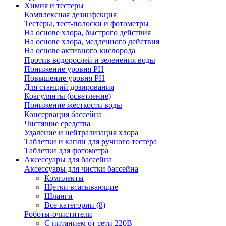
Химия и тестеры
Комплексная дезинфекция
Тестеры, тест-полоски и фотометры
На основе хлора, быстрого действия
На основе хлора, медленного действия
На основе активного кислорода
Против водорослей и зеленения воды
Понижение уровня РН
Повышение уровня РН
Для станций дозирования
Коагулянты (осветление)
Понижение жесткости воды
Консервация бассейна
Чистящие средства
Удаление и нейтрализация хлора
Таблетки и капли для ручного тестера
Таблетки для фотометра
Аксессуары для бассейна
Аксессуары для чистки бассейна
Комплекты
Щетки всасывающие
Шланги
Все категории (8)
Роботы-очистители
С питанием от сети 220В