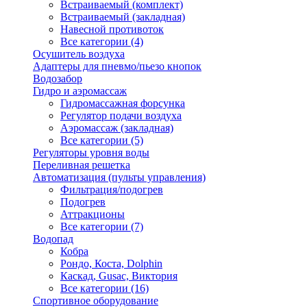
Встраиваемый (комплект)
Встраиваемый (закладная)
Навесной противоток
Все категории (4)
Осушитель воздуха
Адаптеры для пневмо/пьезо кнопок
Водозабор
Гидро и аэромассаж
Гидромассажная форсунка
Регулятор подачи воздуха
Аэромассаж (закладная)
Все категории (5)
Регуляторы уровня воды
Переливная решетка
Автоматизация (пульты управления)
Фильтрация/подогрев
Подогрев
Аттракционы
Все категории (7)
Водопад
Кобра
Рондо, Коста, Dolphin
Каскад, Gusac, Виктория
Все категории (16)
Спортивное оборудование