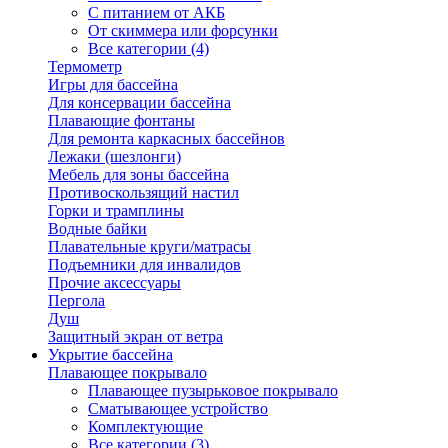
С питанием от АКБ
От скиммера или форсунки
Все категории (4)
Термометр
Игры для бассейна
Для консервации бассейна
Плавающие фонтаны
Для ремонта каркасных бассейнов
Лежаки (шезлонги)
Мебель для зоны бассейна
Противоскользящий настил
Горки и трамплины
Водные байки
Плавательные круги/матрасы
Подъемники для инвалидов
Прочие аксессуары
Пергола
Душ
Защитный экран от ветра
Укрытие бассейна
Плавающее покрывало
Плавающее пузырьковое покрывало
Сматывающее устройство
Комплектующие
Все категории (3)