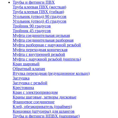
Трубы и фитинги ПВХ
Труба клеевая ПВХ (жесткая)
Труба клеевая ПВХ (гибкая)
Угольник (отвод) 90 градусов
Угольник (отвод) 45 градусов
Тройник 90 градусов
Тройник 45 градусов
Муфта соединительная цельная
Муфта соединительная разборная
Муфта разборная с наружной резьбой
Муфта переходная коническая
Муфта с внутренней резьбой
Муфта с наружной резьбой (ниппель)
Кран шаровый
Обратный клапан
Втулка переходная (редукционное кольцо)
Заглушка
Заглушка с резьбой
Крестовина
Кран с электроприводом
Краны шаговые, затворы дисковые
Фланцевое соединение
Клей, обезжириватель (праймер)
Концовки (штуцеры) для шлангов
Трубы и фитинги НПВХ (напорные)