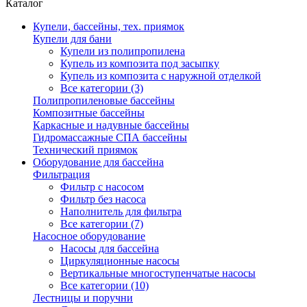
Каталог
Купели, бассейны, тех. приямок
Купели для бани
Купели из полипропилена
Купель из композита под засыпку
Купель из композита с наружной отделкой
Все категории (3)
Полипропиленовые бассейны
Композитные бассейны
Каркасные и надувные бассейны
Гидромассажные СПА бассейны
Технический приямок
Оборудование для бассейна
Фильтрация
Фильтр с насосом
Фильтр без насоса
Наполнитель для фильтра
Все категории (7)
Насосное оборудование
Насосы для бассейна
Циркуляционные насосы
Вертикальные многоступенчатые насосы
Все категории (10)
Лестницы и поручни