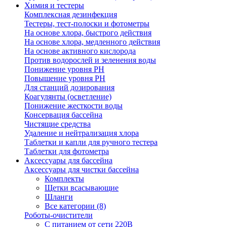
Химия и тестеры
Комплексная дезинфекция
Тестеры, тест-полоски и фотометры
На основе хлора, быстрого действия
На основе хлора, медленного действия
На основе активного кислорода
Против водорослей и зеленения воды
Понижение уровня РН
Повышение уровня РН
Для станций дозирования
Коагулянты (осветление)
Понижение жесткости воды
Консервация бассейна
Чистящие средства
Удаление и нейтрализация хлора
Таблетки и капли для ручного тестера
Таблетки для фотометра
Аксессуары для бассейна
Аксессуары для чистки бассейна
Комплекты
Щетки всасывающие
Шланги
Все категории (8)
Роботы-очистители
С питанием от сети 220В