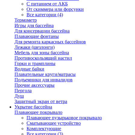
С питанием от АКБ
От скиммера или форсунки
Все категории (4)
Термометр
Игры для бассейна
Для консервации бассейна
Плавающие фонтаны
Для ремонта каркасных бассейнов
Лежаки (шезлонги)
Мебель для зоны бассейна
Противоскользящий настил
Горки и трамплины
Водные байки
Плавательные круги/матрасы
Подъемники для инвалидов
Прочие аксессуары
Пергола
Душ
Защитный экран от ветра
Укрытие бассейна
Плавающее покрывало
Плавающее пузырьковое покрывало
Сматывающее устройство
Комплектующие
Все категории (3)