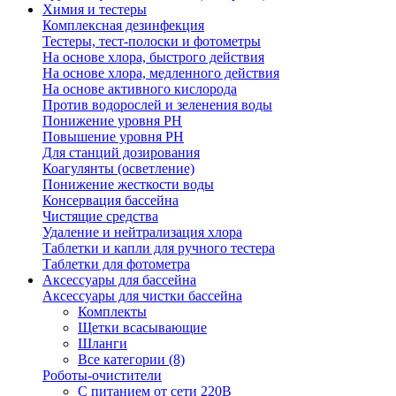
Химия и тестеры
Комплексная дезинфекция
Тестеры, тест-полоски и фотометры
На основе хлора, быстрого действия
На основе хлора, медленного действия
На основе активного кислорода
Против водорослей и зеленения воды
Понижение уровня РН
Повышение уровня РН
Для станций дозирования
Коагулянты (осветление)
Понижение жесткости воды
Консервация бассейна
Чистящие средства
Удаление и нейтрализация хлора
Таблетки и капли для ручного тестера
Таблетки для фотометра
Аксессуары для бассейна
Аксессуары для чистки бассейна
Комплекты
Щетки всасывающие
Шланги
Все категории (8)
Роботы-очистители
С питанием от сети 220В