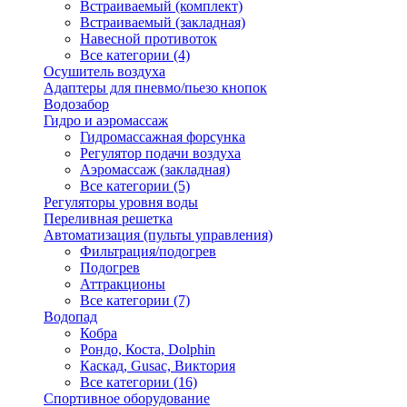
Встраиваемый (комплект)
Встраиваемый (закладная)
Навесной противоток
Все категории (4)
Осушитель воздуха
Адаптеры для пневмо/пьезо кнопок
Водозабор
Гидро и аэромассаж
Гидромассажная форсунка
Регулятор подачи воздуха
Аэромассаж (закладная)
Все категории (5)
Регуляторы уровня воды
Переливная решетка
Автоматизация (пульты управления)
Фильтрация/подогрев
Подогрев
Аттракционы
Все категории (7)
Водопад
Кобра
Рондо, Коста, Dolphin
Каскад, Gusac, Виктория
Все категории (16)
Спортивное оборудование