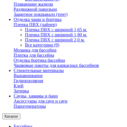
Плавающие жалюзи
Раздвижной павильон
Защитное покрывало (тент)
Отделка чаши и бортика
Пленка ПВХ (лайнер)
Пленка ПВХ с шириной 1,65 м.
Пленка ПВХ с шириной 1,80 м.
Пленка ПВХ с шириной 2,0 м.
Все категории (9)
Мозаика для бассейна
Плитка для бассейна
Отделка бортика бассейна
Чашковые пакеты для каркасных бассейнов
Строительные материалы
Выравнивание
Гидроизоляция
Клей
Затирка
Сауны, хамамы и бани
Аксессуары для саун и саун
Парогенераторы
Каталог
Бассейны