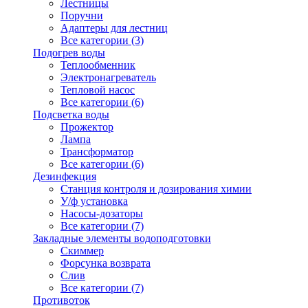
Лестницы
Поручни
Адаптеры для лестниц
Все категории (3)
Подогрев воды
Теплообменник
Электронагреватель
Тепловой насос
Все категории (6)
Подсветка воды
Прожектор
Лампа
Трансформатор
Все категории (6)
Дезинфекция
Станция контроля и дозирования химии
У/ф установка
Насосы-дозаторы
Все категории (7)
Закладные элементы водоподготовки
Скиммер
Форсунка возврата
Слив
Все категории (7)
Противоток