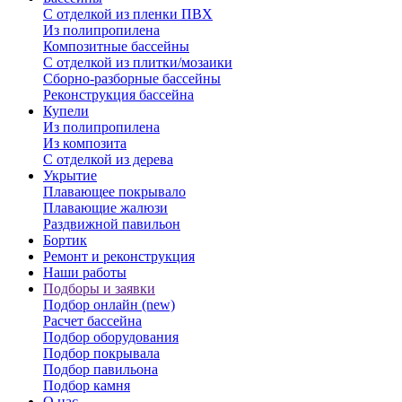
С отделкой из пленки ПВХ
Из полипропилена
Композитные бассейны
С отделкой из плитки/мозаики
Сборно-разборные бассейны
Реконструкция бассейна
Купели
Из полипропилена
Из композита
С отделкой из дерева
Укрытие
Плавающее покрывало
Плавающие жалюзи
Раздвижной павильон
Бортик
Ремонт и реконструкция
Наши работы
Подборы и заявки
Подбор онлайн (new)
Расчет бассейна
Подбор оборудования
Подбор покрывала
Подбор павильона
Подбор камня
О нас