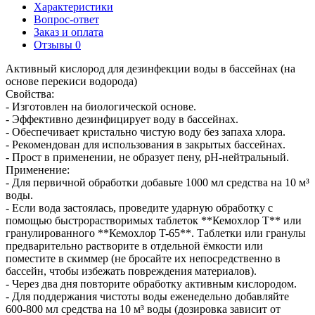
Характеристики
Вопрос-ответ
Заказ и оплата
Отзывы
0
Активный кислород для дезинфекции воды в бассейнах (на
основе перекиси водорода)
Свойства:
- Изготовлен на биологической основе.
- Эффективно дезинфицирует воду в бассейнах.
- Обеспечивает кристально чистую воду без запаха хлора.
- Рекомендован для использования в закрытых бассейнах.
- Прост в применении, не образует пену, pH-нейтральный.
Применение:
- Для первичной обработки добавьте 1000 мл средства на 10 м³
воды.
- Если вода застоялась, проведите ударную обработку с
помощью быстрорастворимых таблеток **Кемохлор T** или
гранулированного **Кемохлор T-65**. Таблетки или гранулы
предварительно растворите в отдельной ёмкости или
поместите в скиммер (не бросайте их непосредственно в
бассейн, чтобы избежать повреждения материалов).
- Через два дня повторите обработку активным кислородом.
- Для поддержания чистоты воды еженедельно добавляйте
600-800 мл средства на 10 м³ воды (дозировка зависит от