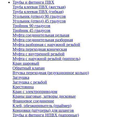
Трубы и фитинги ПВХ
Труба клеевая ПВХ (жесткая)
Труба клеевая ПВХ (гибкая)
Угольник (отвод) 90 градусов
Угольник (отвод) 45 градусов
Тройник 90 градусов
Тройник 45 градусов
Муфта соединительная цельная
Муфта соединительная разборная
Муфта разборная с наружной резьбой
Муфта переходная коническая
Муфта с внутренней резьбой
Муфта с наружной резьбой (ниппель)
Кран шаровый
Обратный клапан
Втулка переходная (редукционное кольцо)
Заглушка
Заглушка с резьбой
Крестовина
Кран с электроприводом
Краны шаговые, затворы дисковые
Фланцевое соединение
Клей, обезжириватель (праймер)
Концовки (штуцеры) для шлангов
Трубы и фитинги НПВХ (напорные)