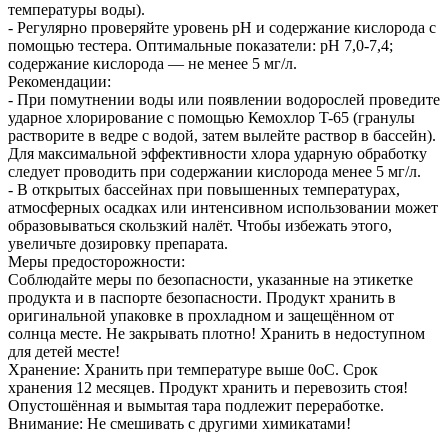
температуры воды).
- Регулярно проверяйте уровень pH и содержание кислорода с
помощью тестера. Оптимальные показатели: pH 7,0-7,4;
содержание кислорода — не менее 5 мг/л.
Рекомендации:
- При помутнении воды или появлении водорослей проведите
ударное хлорирование с помощью Кемохлор T-65 (гранулы
растворите в ведре с водой, затем вылейте раствор в бассейн).
Для максимальной эффективности хлора ударную обработку
следует проводить при содержании кислорода менее 5 мг/л.
- В открытых бассейнах при повышенных температурах,
атмосферных осадках или интенсивном использовании может
образовываться скользкий налёт. Чтобы избежать этого,
увеличьте дозировку препарата.
Меры предосторожности:
Соблюдайте меры по безопасности, указанные на этикетке
продукта и в паспорте безопасности. Продукт хранить в
оригинальной упаковке в прохладном и защещённом от
солнца месте. Не закрывать плотно! Хранить в недоступном
для детей месте!
Хранение: Хранить при температуре выше 0оС. Срок
хранения 12 месяцев. Продукт хранить и перевозить стоя!
Опустошённая и вымытая тара подлежит переработке.
Внимание: Не смешивать с другими химикатами!