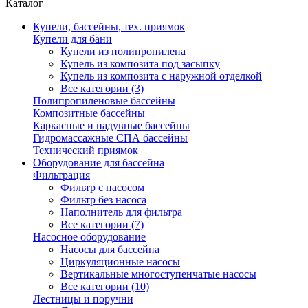
Каталог
Купели, бассейны, тех. приямок
Купели для бани
Купели из полипропилена
Купель из композита под засыпку
Купель из композита с наружной отделкой
Все категории (3)
Полипропиленовые бассейны
Композитные бассейны
Каркасные и надувные бассейны
Гидромассажные СПА бассейны
Технический приямок
Оборудование для бассейна
Фильтрация
Фильтр с насосом
Фильтр без насоса
Наполнитель для фильтра
Все категории (7)
Насосное оборудование
Насосы для бассейна
Циркуляционные насосы
Вертикальные многоступенчатые насосы
Все категории (10)
Лестницы и поручни