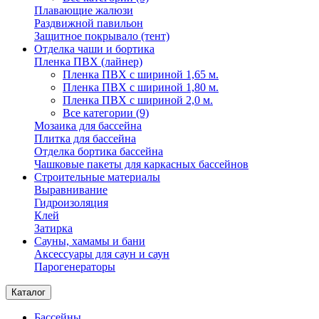
Плавающие жалюзи
Раздвижной павильон
Защитное покрывало (тент)
Отделка чаши и бортика
Пленка ПВХ (лайнер)
Пленка ПВХ с шириной 1,65 м.
Пленка ПВХ с шириной 1,80 м.
Пленка ПВХ с шириной 2,0 м.
Все категории (9)
Мозаика для бассейна
Плитка для бассейна
Отделка бортика бассейна
Чашковые пакеты для каркасных бассейнов
Строительные материалы
Выравнивание
Гидроизоляция
Клей
Затирка
Сауны, хамамы и бани
Аксессуары для саун и саун
Парогенераторы
Каталог
Бассейны