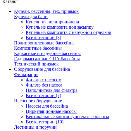
Каталог
Купели, бассейны, тех. приямок
Купели для бани
Купели из полипропилена
Купель из композита под засыпку
Купель из композита с наружной отделкой
Все категории (3)
Полипропиленовые бассейны
Композитные бассейны
Каркасные и надувные бассейны
Гидромассажные СПА бассейны
Технический приямок
Оборудование для бассейна
Фильтрация
Фильтр с насосом
Фильтр без насоса
Наполнитель для фильтра
Все категории (7)
Насосное оборудование
Насосы для бассейна
Циркуляционные насосы
Вертикальные многоступенчатые насосы
Все категории (10)
Лестницы и поручни