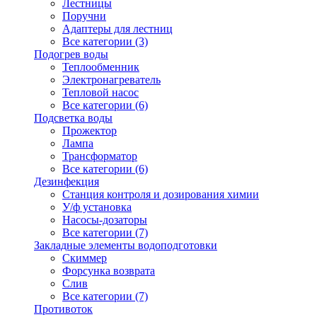
Лестницы
Поручни
Адаптеры для лестниц
Все категории (3)
Подогрев воды
Теплообменник
Электронагреватель
Тепловой насос
Все категории (6)
Подсветка воды
Прожектор
Лампа
Трансформатор
Все категории (6)
Дезинфекция
Станция контроля и дозирования химии
У/ф установка
Насосы-дозаторы
Все категории (7)
Закладные элементы водоподготовки
Скиммер
Форсунка возврата
Слив
Все категории (7)
Противоток