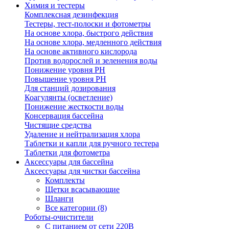
Химия и тестеры
Комплексная дезинфекция
Тестеры, тест-полоски и фотометры
На основе хлора, быстрого действия
На основе хлора, медленного действия
На основе активного кислорода
Против водорослей и зеленения воды
Понижение уровня РН
Повышение уровня РН
Для станций дозирования
Коагулянты (осветление)
Понижение жесткости воды
Консервация бассейна
Чистящие средства
Удаление и нейтрализация хлора
Таблетки и капли для ручного тестера
Таблетки для фотометра
Аксессуары для бассейна
Аксессуары для чистки бассейна
Комплекты
Щетки всасывающие
Шланги
Все категории (8)
Роботы-очистители
С питанием от сети 220В