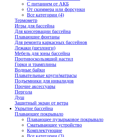
С питанием от АКБ
От скиммера или форсунки
Все категории (4)
Термометр
Игры для бассейна
Для консервации бассейна
Плавающие фонтаны
Для ремонта каркасных бассейнов
Лежаки (шезлонги)
Мебель для зоны бассейна
Противоскользящий настил
Горки и трамплины
Водные байки
Плавательные круги/матрасы
Подъемники для инвалидов
Прочие аксессуары
Пергола
Душ
Защитный экран от ветра
Укрытие бассейна
Плавающее покрывало
Плавающее пузырьковое покрывало
Сматывающее устройство
Комплектующие
Все категории (3)