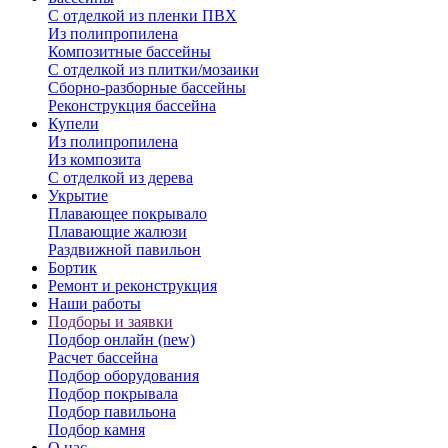
С отделкой из пленки ПВХ
Из полипропилена
Композитные бассейны
С отделкой из плитки/мозаики
Сборно-разборные бассейны
Реконструкция бассейна
Купели
Из полипропилена
Из композита
С отделкой из дерева
Укрытие
Плавающее покрывало
Плавающие жалюзи
Раздвижной павильон
Бортик
Ремонт и реконструкция
Наши работы
Подборы и заявки
Подбор онлайн (new)
Расчет бассейна
Подбор оборудования
Подбор покрывала
Подбор павильона
Подбор камня
О нас