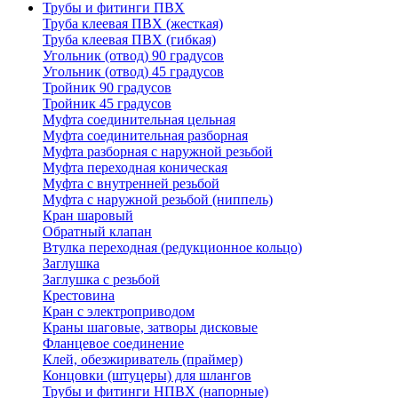
Трубы и фитинги ПВХ
Труба клеевая ПВХ (жесткая)
Труба клеевая ПВХ (гибкая)
Угольник (отвод) 90 градусов
Угольник (отвод) 45 градусов
Тройник 90 градусов
Тройник 45 градусов
Муфта соединительная цельная
Муфта соединительная разборная
Муфта разборная с наружной резьбой
Муфта переходная коническая
Муфта с внутренней резьбой
Муфта с наружной резьбой (ниппель)
Кран шаровый
Обратный клапан
Втулка переходная (редукционное кольцо)
Заглушка
Заглушка с резьбой
Крестовина
Кран с электроприводом
Краны шаговые, затворы дисковые
Фланцевое соединение
Клей, обезжириватель (праймер)
Концовки (штуцеры) для шлангов
Трубы и фитинги НПВХ (напорные)