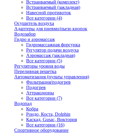
Встраиваемый (комплект)
Встраиваемый (закладная)
Навесной противоток
Все категории (4)
Осушитель воздуха
Адаптеры для пневмо/пьезо кнопок
Водозабор
Гидро и аэромассаж
Гидромассажная форсунка
Регулятор подачи воздуха
Аэромассаж (закладная)
Все категории (5)
Регуляторы уровня воды
Переливная решетка
Автоматизация (пульты управления)
Фильтрация/подогрев
Подогрев
Аттракционы
Все категории (7)
Водопад
Кобра
Рондо, Коста, Dolphin
Каскад, Gusac, Виктория
Все категории (16)
Спортивное оборудование